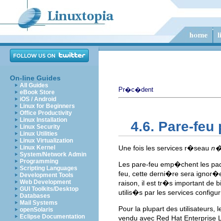
On-line Guides
All Guides
Pr�c�dent
eBook Store
iOS / Android
Linux for Beginners
Office Productivity
Linux Installation
4.6. Pare-feu
Linux Security
Linux Utilities
Linux Virtualization
Linux Kernel
Une fois les services r�seau
n�
System/Network Admin
Programming
Les pare-feu emp�chent les paq
Scripting Languages
feu, cette derni�re sera ignor�e
Development Tools
Web Development
raison, il est tr�s important de
GUI Toolkits/Desktop
utilis�s par les services configu
Databases
Mail Systems
Pour la plupart des utilisateurs, 
openSolaris
Eclipse Documentation
vendu avec Red Hat Enterprise L