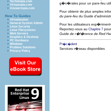
Techotopia.com
g�n�rales pour un pare-feu utili
Virtuatopia.com
Answertopia.com
Pour obtenir de plus amples infor
How To Guides
du pare-feu
du
Guide d'administ
Virtualization
General System Admin
Pour les utilisateurs exp�riment
Linux Security
Reportez-vous au
pour
Chapitre 7
Linux Filesystems
Web Servers
Guide de r�f�rence de Red Hat 
Graphics & Desktop
PC Hardware
Windows
Pr�c�dent
Problem Solutions
Services r�seau disponibles
Privacy Policy