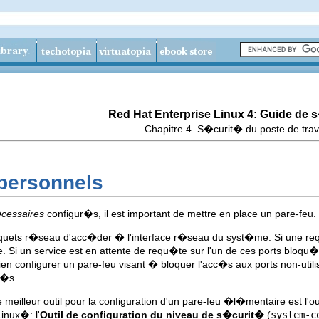
Red Hat Enterprise Linux 4: Guide de 
Chapitre 4. S�curit� du poste de trav
 personnels
cessaires
configur�s, il est important de mettre en place un pare-feu.
uets r�seau d'acc�der � l'interface r�seau du syst�me. Si une requ
. Si un service est en attente de requ�te sur l'un de ces ports bloqu�s
 bien configurer un pare-feu visant � bloquer l'acc�s aux ports non-ut
r�s.
le meilleur outil pour la configuration d'un pare-feu �l�mentaire est l'ou
inux�: l'
Outil de configuration du niveau de s�curit�
(
system-c