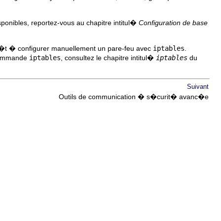
isponibles, reportez-vous au chapitre intitul�
Configuration de base
lut�t � configurer manuellement un pare-feu avec
iptables
.
 commande
iptables
, consultez le chapitre intitul�
iptables
du
Suivant
Outils de communication � s�curit� avanc�e