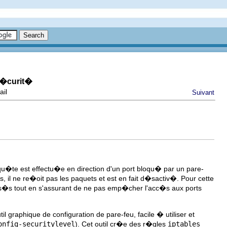
s�curit�
ail
Suivant
�te est effectu�e en direction d'un port bloqu� par un pare-
, il ne re�oit pas les paquets et est en fait d�sactiv�. Pour cette
ilis�s tout en s'assurant de ne pas emp�cher l'acc�s aux ports
til graphique de configuration de pare-feu, facile � utiliser et
onfig-securitylevel
). Cet outil cr�e des r�gles
iptables