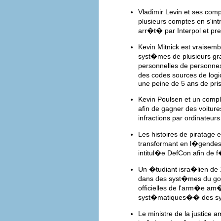
Vladimir Levin et ses com
plusieurs comptes en s'int
arr�t� par Interpol et pre
Kevin Mitnick est vraisemb
syst�mes de plusieurs gra
personnelles de personne
des codes sources de logic
une peine de 5 ans de pri
Kevin Poulsen et un compl
afin de gagner des voitur
infractions par ordinateu
Les histoires de piratag
transformant en l�gendes,
intitul�e DefCon afin de 
Un �tudiant isra�lien de
dans des syst�mes du gou
officielles de l'arm�e am
syst�matiques�� des syst
Le ministre de la justice