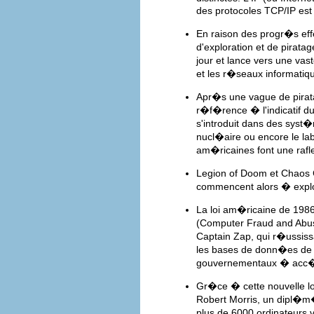
des protocoles TCP/IP est
En raison des progr�s ef
d'exploration et de pira
jour et lance vers une vas
et les r�seaux informatiq
Apr�s une vague de pirat
r�f�rence � l'indicatif du
s'introduit dans des syst�
nucl�aire ou encore le la
am�ricaines font une rafl
Legion of Doom et Chaos 
commencent alors � explo
La loi am�ricaine de 1986
(Computer Fraud and Abuse
Captain Zap, qui r�ussiss
les bases de donn�es de 
gouvernementaux � acc�s 
Gr�ce � cette nouvelle lo
Robert Morris, un dipl�m�
plus de 6000 ordinateurs v