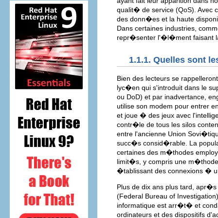
ayant fait leur apparition dans n
qualit� de service (QoS). Avec 
des donn�es et la haute disponibi
Dans certaines industries, comm
repr�senter l'�l�ment faisant la
1.1.1. Quelles sont 
Bien des lecteurs se rappeller
lyc�en qui s'introduit dans le 
ou DoD) et par inadvertance, en
utilise son modem pour entrer 
et joue � des jeux avec l'intelli
contr�le de tous les silos cont
entre l'ancienne Union Sovi�tiq
succ�s consid�rable. La popularit
certaines des m�thodes emplo
limit�s, y compris une m�tho
�tablissant des connexions � un
Plus de dix ans plus tard, apr�s 
(Federal Bureau of Investigation)
informatique est arr�t� et cond
ordinateurs et des dispositifs 