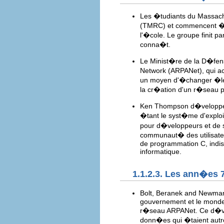
Les �tudiants du Massachu
(TMRC) et commencent � e
l'�cole. Le groupe finit p
conna�t.
Le Minist�re de la D�fe
Network (ARPANet), qui a
un moyen d'�changer �lec
la cr�ation d'un r�seau p
Ken Thompson d�veloppe 
�tant le syst�me d'exploit
pour d�veloppeurs et de se
communaut� des utilisate
de programmation C, indisc
informatique.
1.1.2.3. Les ann�es 
Bolt, Beranek and Newman
gouvernement et le monde d
r�seau ARPANet. Ce d�velo
donn�es qui �taient autr