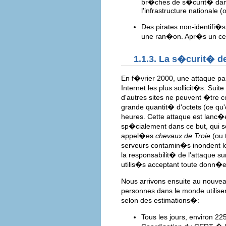
br�ches de s�curit� dans
l'infrastructure nationale 
Des pirates non-identifi�s
une ran�on. Apr�s un cert
1.1.3. La s�curit� d
En f�vrier 2000, une attaque pa
Internet les plus sollicit�s. Sui
d'autres sites ne peuvent �tre 
grande quantit� d'octets (ce qu
heures. Cette attaque est lanc�
sp�cialement dans ce but, qui sc
appel�es
chevaux de Troie
(ou 
serveurs contamin�s inondent le 
la responsabilit� de l'attaque su
utilis�s acceptant toute donn�e 
Nous arrivons ensuite au nouvea
personnes dans le monde utilisen
selon des estimations�:
Tous les jours, environ 