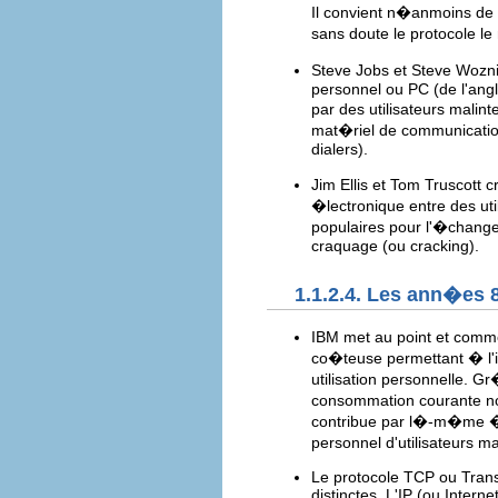
Il convient n�anmoins de 
sans doute le protocole l
Steve Jobs et Steve Wozn
personnel ou PC (de l'angl
par des utilisateurs malin
mat�riel de communicatio
dialers).
Jim Ellis et Tom Truscot
�lectronique entre des ut
populaires pour l'�chang
craquage (ou cracking).
1.1.2.4. Les ann�es 
IBM met au point et comme
co�teuse permettant � l'i
utilisation personnelle.
consommation courante non
contribue par l�-m�me � l
personnel d'utilisateurs m
Le protocole TCP ou Transm
distinctes. L'IP (ou Intern