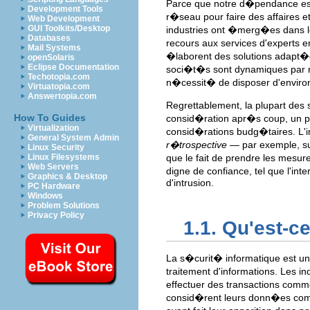
Parce que notre d�pendance est
Development Tools
r�seau pour faire des affaires 
Web Development
GUI Toolkits/Desktop
industries ont �merg�es dans l
Databases
recours aux services d'experts 
Mail Systems
�laborent des solutions adapt�e
openSolaris
Eclipse Documentation
soci�t�s sont dynamiques par n
Techotopia.com
n�cessit� de disposer d'enviro
Virtuatopia.com
Answertopia.com
Regrettablement, la plupart des 
How To Guides
consid�ration apr�s coup, un pr
Virtualization
consid�rations budg�taires. L'
General System Admin
r�trospective
— par exemple, su
Linux Security
Linux Filesystems
que le fait de prendre les mes
Web Servers
digne de confiance, tel que l'int
Graphics & Desktop
d'intrusion.
PC Hardware
Windows
Problem Solutions
Privacy Policy
1.1. Qu'est-
La s�curit� informatique est u
traitement d'informations. Les 
effectuer des transactions comm
consid�rent leurs donn�es comme