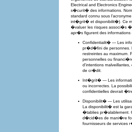
Electrical and Electronics Engi
s�curit� des informations. Nom
standard connu sous l'acronyme 
int�grit� et disponibilit�). 
�valuer les risques associ�s � 
apr�s figurent des information
Confidentialit� — Les inf
pr�d�fini de personnes. La
restreintes au maximum. P
personnelles ou financi�
d'intentions malveillantes,
de cr�dit.
Int�grit� — Les informat
ou incorrectes. La possibi
confidentielles devrait �
Disponibilit� — Les utilis
La disponibilit� est la g
�tablies pr�alablement.
d�cid�es de mani�re form
fournisseurs de services r