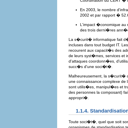
Coordination du CERT � l
En 2003, le nombre d'inf
2002 et par rapport � 52
L'impact �conomique au ni
des trois derni�res ann�es
La s�curit� informatique fait d
incluses dans tout budget IT. L
recourent aux capacit�s des adm
de leurs syst�mes, services et in
d'attaques coordonn�es, d'utili
succ�s d'une soci�t�.
Malheureusement, la s�curit� d'
une connaissance complexe de l
sont utilis�es, manipul�es et 
des personnes la composant) fait
appropri�.
1.1.4. Standardisatio
Toute soci�t�, quel que soit so
organismes de standardisation te