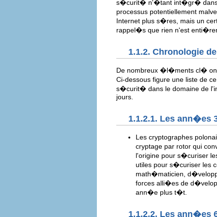
s�curit� n'�tant int�gr� dans l
processus potentiellement malve
Internet plus s�res, mais un cert
rappel�s que rien n'est enti�r
1.1.2. Chronologie d
De nombreux �l�ments cl� ont 
Ci-dessous figure une liste de c
s�curit� dans le domaine de l'in
jours.
1.1.2.1. Les ann�es 3
Les cryptographes polonai
cryptage par rotor qui co
l'origine pour s�curiser l
utiles pour s�curiser les 
math�maticien, d�veloppe
forces alli�es de d�velop
ann�e plus t�t.
1.1.2.2. Les ann�es 