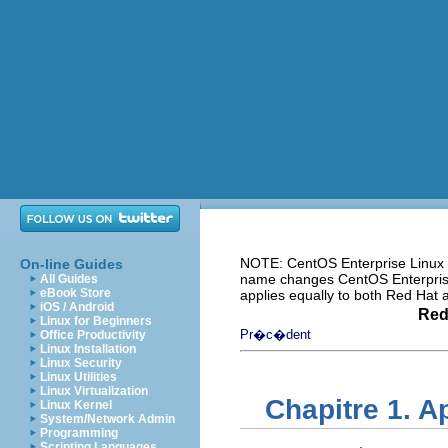
NOTE: CentOS Enterprise Linux i
On-line Guides
name changes CentOS Enterprise 
All Guides
eBook Store
applies equally to both Red Hat
iOS / Android
Red
Linux for Beginners
Pr�c�dent
Office Productivity
Linux Installation
Linux Security
Linux Utilities
Linux Virtualization
Chapitre 1. 
Linux Kernel
System/Network Admin
Programming
Scripting Languages