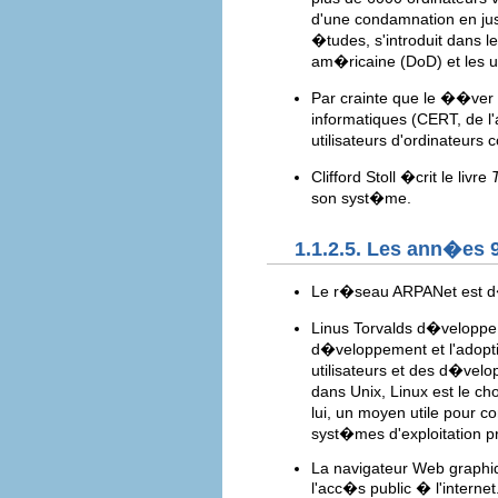
d'une condamnation en jus
�tudes, s'introduit dans 
am�ricaine (DoD) et les ut
Par crainte que le ��ver
informatiques (CERT, de l
utilisateurs d'ordinateur
Clifford Stoll �crit le livre
son syst�me.
1.1.2.5. Les ann�es 
Le r�seau ARPANet est d�
Linus Torvalds d�veloppe 
d�veloppement et l'adopti
utilisateurs et des d�velo
dans Unix, Linux est le c
lui, un moyen utile pour c
syst�mes d'exploitation p
La navigateur Web graphiq
l'acc�s public � l'internet