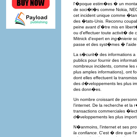
l'�poque estim�es � un montant 
de soci�t�s comme Nokia, NEC, 
cet incident unique comme �tant 
des �tats-Unis. Reconnu coupabl
peine avant d'�tre mis en libert� c
ou d'effectuer toute activit� de 
Mitnick d'expert en
ing�nierie so
passe et des syst�mes � l'aide de
La s�curit� des informations a 
publics pour fournir des informat
nombreux incidents, comme les c
plus amples informations), ont 
dont elles effectuent la transmi
des d�veloppements les plus im
des donn�es.
Un nombre croissant de personne
l'internet. De la recherche et la
transactions commerciales �lect
d�veloppements les plus impor
N�anmoins, l'internet et ses 
la confiance
. C'est � dire que l