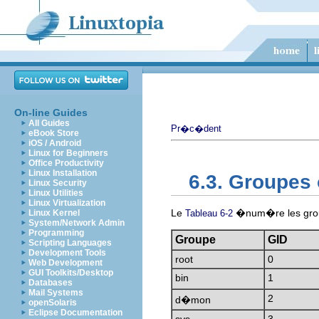
On-line Guides
All Guides
Pr�c�dent
eBook Store
iOS / Android
Linux for Beginners
Office Productivity
Linux Installation
6.3. Groupes 
Linux Security
Linux Utilities
Linux Virtualization
Le
�num�re les groupe
Linux Kernel
Tableau 6-2
System/Network Admin
Programming
Groupe
GID
Scripting Languages
Development Tools
root
0
Web Development
GUI Toolkits/Desktop
bin
1
Databases
Mail Systems
2
d�mon
openSolaris
Eclipse Documentation