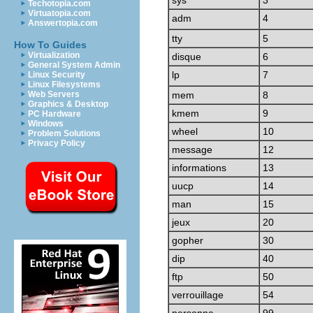
sys
3
Techotopia.com
Virtuatopia.com
adm
4
Answertopia.com
tty
5
How To Guides
Virtualization
disque
6
General System Admin
lp
7
Linux Security
Linux Filesystems
Web Servers
mem
8
Graphics & Desktop
kmem
9
PC Hardware
Windows
wheel
10
Problem Solutions
Privacy Policy
message
12
informations
13
uucp
14
man
15
jeux
20
gopher
30
dip
40
ftp
50
verrouillage
54