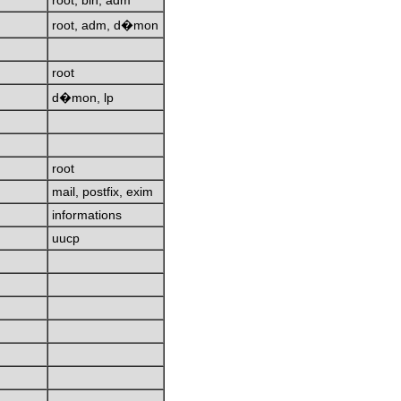
root, bin, adm
root, adm, d�mon
root
d�mon, lp
root
mail, postfix, exim
informations
uucp