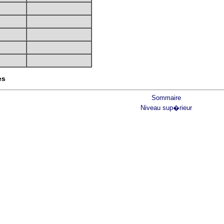
es
Sommaire
Niveau sup�rieur