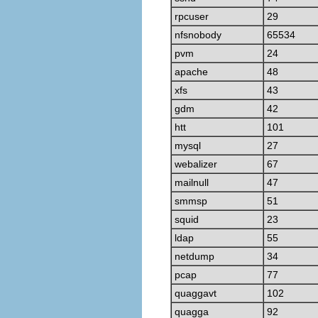
rpcuser
29
nfsnobody
65534
pvm
24
apache
48
xfs
43
gdm
42
htt
101
mysql
27
webalizer
67
mailnull
47
smmsp
51
squid
23
ldap
55
netdump
34
pcap
77
quaggavt
102
quagga
92