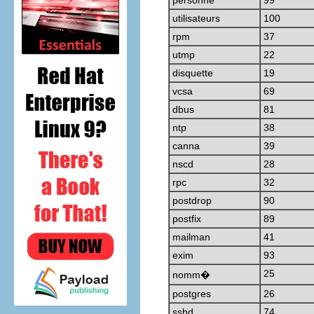
personne
99
utilisateurs
100
rpm
37
utmp
22
disquette
19
vcsa
69
dbus
81
ntp
38
canna
39
nscd
28
rpc
32
postdrop
90
postfix
89
mailman
41
exim
93
25
nomm�
postgres
26
sshd
74