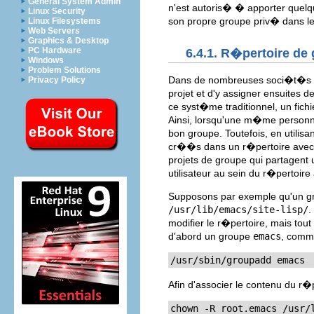
General System Admin
n'est autoris� � apporter quelq
Linux Security
son propre groupe priv� dans le
Linux Filesystems
Web Servers
Graphics & Desktop
PC Hardware
6.4.1. R�pertoire de
Windows
Problem Solutions
Dans de nombreuses soci�t�s du
Privacy Policy
projet et d'y assigner ensuites 
ce syst�me traditionnel, un fich
Ainsi, lorsqu'une m�me personne tr
bon groupe. Toutefois, en utili
cr��s dans un r�pertoire avec
projets de groupe qui partagen
utilisateur au sein du r�pertoir
Supposons par exemple qu'un grou
/usr/lib/emacs/site-lisp/
.
modifier le r�pertoire, mais tou
d'abord un groupe
emacs
, comm
/usr/sbin/groupadd emacs
Afin d'associer le contenu du r
chown -R root.emacs 
/usr/