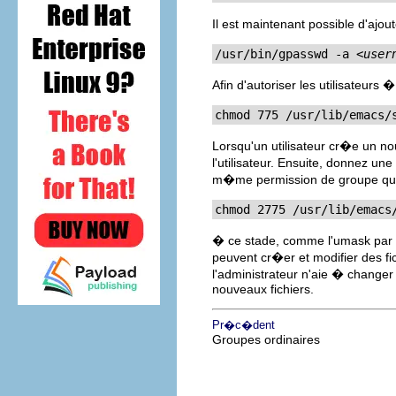
Il est maintenant possible d'ajo
/usr/bin/gpasswd -a 
<user
Afin d'autoriser les utilisateurs
chmod 775 
/usr/lib/emacs/
Lorsqu'un utilisateur cr�e un no
l'utilisateur. Ensuite, donnez un
m�me permission de groupe que
chmod 2775 /usr/lib/emacs
� ce stade, comme l'umask par 
peuvent cr�er et modifier des fi
l'administrateur n'aie � changer 
nouveaux fichiers.
Pr�c�dent
Groupes ordinaires