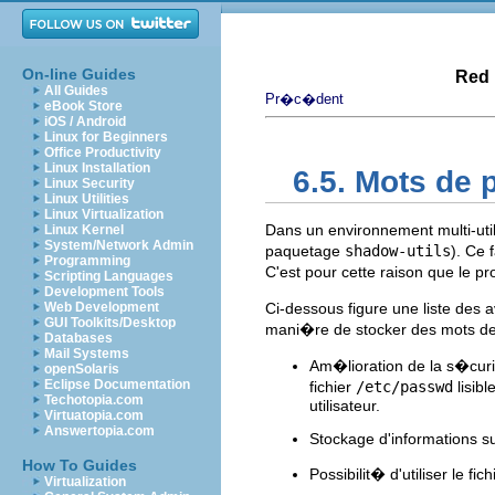
On-line Guides
Red 
All Guides
Pr�c�dent
eBook Store
iOS / Android
Linux for Beginners
Office Productivity
Linux Installation
6.5. Mots de
Linux Security
Linux Utilities
Linux Virtualization
Dans un environnement multi-utilis
Linux Kernel
System/Network Admin
paquetage
shadow-utils
). Ce 
Programming
C'est pour cette raison que le 
Scripting Languages
Development Tools
Web Development
Ci-dessous figure une liste de
GUI Toolkits/Desktop
mani�re de stocker des mots d
Databases
Mail Systems
Am�lioration de la s�cu
openSolaris
Eclipse Documentation
fichier
/etc/passwd
lisib
Techotopia.com
utilisateur.
Virtuatopia.com
Answertopia.com
Stockage d'informations su
How To Guides
Possibilit� d'utiliser le fic
Virtualization