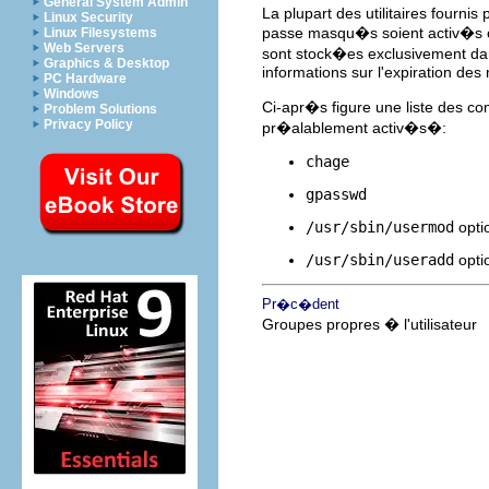
General System Admin
La plupart des utilitaires fourni
Linux Security
passe masqu�s soient activ�s ou
Linux Filesystems
Web Servers
sont stock�es exclusivement dan
Graphics & Desktop
informations sur l'expiration de
PC Hardware
Windows
Ci-apr�s figure une liste des 
Problem Solutions
Privacy Policy
pr�alablement activ�s�:
chage
gpasswd
/usr/sbin/usermod
opti
/usr/sbin/useradd
opti
Pr�c�dent
Groupes propres � l'utilisateur