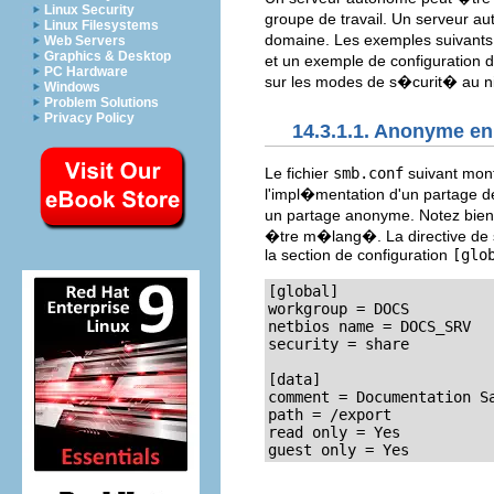
Linux Security
groupe de travail. Un serveur a
Linux Filesystems
domaine. Les exemples suivants 
Web Servers
Graphics & Desktop
et un exemple de configuration d
PC Hardware
sur les modes de s�curit� au ni
Windows
Problem Solutions
Privacy Policy
14.3.1.1. Anonyme en
Le fichier
smb.conf
suivant mont
l'impl�mentation d'un partage d
un partage anonyme. Notez bien
�tre m�lang�. La directive de
la section de configuration
[glo
[global]

workgroup = DOCS

netbios name = DOCS_SRV

security = share

[data]

comment = Documentation Sa
path = /export

read only = Yes

guest only = Yes