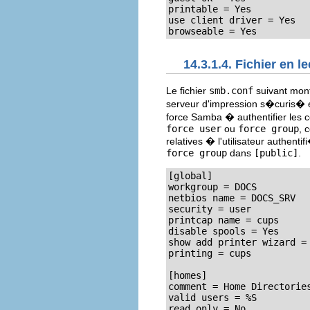
printable = Yes

use client driver = Yes

browseable = Yes
14.3.1.4. Fichier en 
Le fichier
smb.conf
suivant mont
serveur d'impression s�curis� en
force Samba � authentifier les 
force user
ou
force group
, 
relatives � l'utilisateur authenti
force group
dans
[public]
.
[global]

workgroup = DOCS

netbios name = DOCS_SRV

security = user

printcap name = cups

disable spools = Yes

show add printer wizard = 
printing = cups

[homes]

comment = Home Directories
valid users = %S

read only = No
