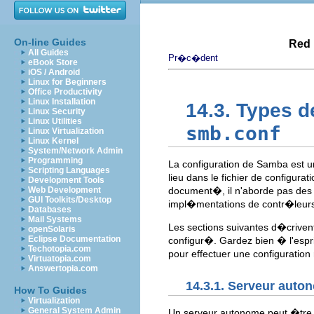
On-line Guides
Red 
All Guides
Pr�c�dent
eBook Store
iOS / Android
Linux for Beginners
Office Productivity
Linux Installation
14.3. Types d
Linux Security
Linux Utilities
smb.conf
Linux Virtualization
Linux Kernel
System/Network Admin
Programming
La configuration de Samba est 
Scripting Languages
lieu dans le fichier de configurat
Development Tools
Web Development
document�, il n'aborde pas des 
GUI Toolkits/Desktop
impl�mentations de contr�leur
Databases
Mail Systems
Les sections suivantes d�criven
openSolaris
Eclipse Documentation
configur�. Gardez bien � l'espri
Techotopia.com
pour effectuer une configuration
Virtuatopia.com
Answertopia.com
14.3.1. Serveur auto
How To Guides
Virtualization
General System Admin
Un serveur autonome peut �tre l