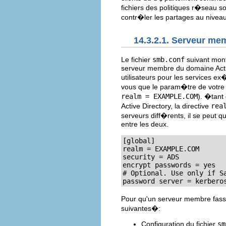
fichiers des politiques r�seau s
contr�ler les partages au niveau
14.3.2.1. Serveur me
Le fichier
smb.conf
suivant mont
serveur membre du domaine Activ
utilisateurs pour les services e
vous que le param�tre de votre
realm = EXAMPLE.COM
). �tant
Active Directory, la directive
rea
serveurs diff�rents, il se peut qu
entre les deux.
[global]

realm = EXAMPLE.COM

security = ADS

encrypt passwords = yes

# Optional. Use only if S
password server = kerbero
Pour qu'un serveur membre fasse 
suivantes�:
Configuration du fichier
sm