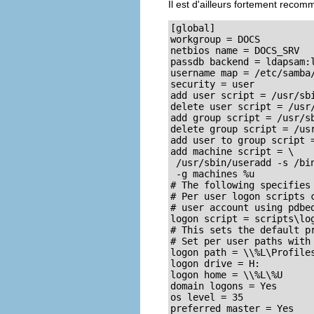
Il est d'ailleurs fortement rec
[global] 

workgroup = DOCS

netbios name = DOCS_SRV 

passdb backend = ldapsam:l
username map = /etc/samba/
security = user

add user script = /usr/sbi
delete user script = /usr/
add group script = /usr/sb
delete group script = /usr
add user to group script =
add machine script = \

 /usr/sbin/useradd -s /bin
 -g machines %u

# The following specifies 
# Per user logon scripts c
# user account using pdbed
logon script = scripts\log
# This sets the default pr
# Set per user paths with 
logon path = \\%L\Profiles
logon drive = H:

logon home = \\%L\%U

domain logons = Yes

os level = 35

preferred master = Yes
