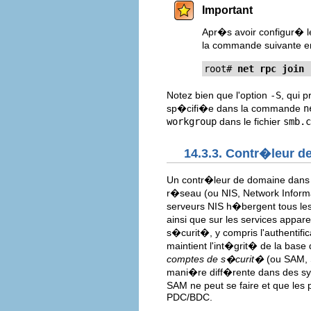
Important
Apr�s avoir configur� le
la commande suivante en
root# 
net rpc join 
Notez bien que l'option
-S
, qui 
sp�cifi�e dans la commande
n
workgroup
dans le fichier
smb.c
14.3.3. Contr�leur d
Un contr�leur de domaine dans 
r�seau (ou NIS, Network Informa
serveurs NIS h�bergent tous les
ainsi que sur les services appar
s�curit�, y compris l'authentifi
maintient l'int�grit� de la base
comptes de s�curit�
(ou SAM, 
mani�re diff�rente dans des sy
SAM ne peut se faire et que le
PDC/BDC.