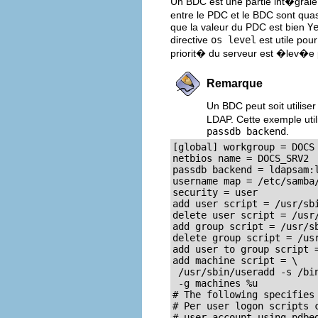
Un BDC est une partie int�grale
entre le PDC et le BDC sont quas
que la valeur du PDC est bien
Y
directive
os level
est utile pou
priorit� du serveur est �lev�e p
Remarque
Un BDC peut soit utilis
LDAP. Cette exemple uti
passdb backend
.
[global] workgroup = DOCS

netbios name = DOCS_SRV2

passdb backend = ldapsam:l
username map = /etc/samba/
security = user

add user script = /usr/sbi
delete user script = /usr/
add group script = /usr/sb
delete group script = /usr
add user to group script =
add machine script = \

 /usr/sbin/useradd -s /bin
 -g machines %u

# The following specifies 
# Per user logon scripts c
# user account using pdbed