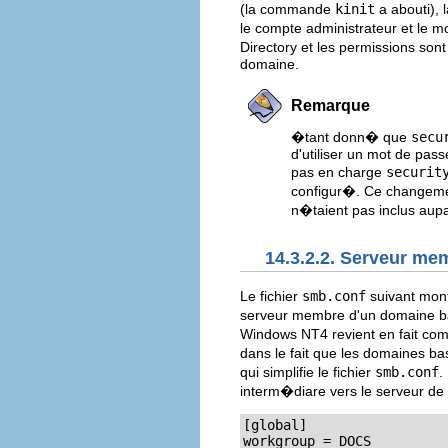
(la commande
kinit
a abouti),
le compte administrateur et le m
Directory et les permissions so
domaine.
Remarque
�tant donn� que
secu
d'utiliser un mot de pas
pas en charge
securit
configur�. Ce changement
n�taient pas inclus aup
14.3.2.2. Serveur m
Le fichier
smb.conf
suivant mont
serveur membre d'un domaine b
Windows NT4 revient en fait com
dans le fait que les domaines ba
qui simplifie le fichier
smb.conf
.
interm�diare vers le serveur d
[global]

workgroup = DOCS
