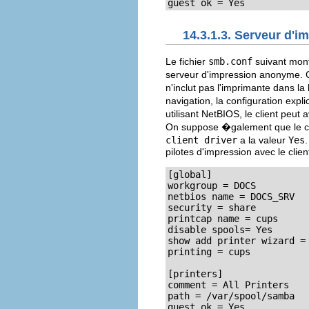
guest ok = Yes
14.3.1.3. Serveur d'
Le fichier
smb.conf
suivant mont
serveur d'impression anonyme. 
n'inclut pas l'imprimante dans la 
navigation, la configuration exp
utilisant NetBIOS, le client peut
On suppose �galement que le clie
client driver
a la valeur
Yes
pilotes d'impression avec le clien
[global]

workgroup = DOCS

netbios name = DOCS_SRV

security = share

printcap name = cups

disable spools= Yes

show add printer wizard = 
printing = cups

[printers]

comment = All Printers

path = /var/spool/samba

guest ok = Yes
