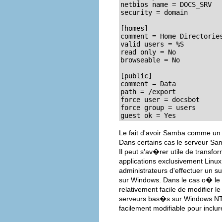
netbios name = DOCS_SRV

security = domain

[homes]

comment = Home Directories
valid users = %S

read only = No

browseable = No

[public]

comment = Data

path = /export

force user = docsbot

force group = users

guest ok = Yes
Le fait d'avoir Samba comme un
Dans certains cas le serveur Sam
Il peut s'av�rer utile de trans
applications exclusivement Linux
administrateurs d'effectuer un s
sur Windows. Dans le cas o� le 
relativement facile de modifier le
serveurs bas�s sur Windows NT 
facilement modifiable pour inclur