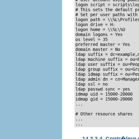
logon script = scripts\log
# This sets the default pr
# Set per user paths with 
logon path = \\%L\Profiles
logon drive = H:

logon home = \\%L\%U

domain logons = Yes

os level = 35

preferred master = Yes

domain master = No

ldap suffix = dc=example,d
ldap machine suffix = ou=P
ldap user suffix = ou=Peop
ldap group suffix = ou=Gro
ldap idmap suffix = ou=Peo
ldap admin dn = cn=Manager
ldap ssl = no

ldap passwd sync = yes

idmap uid = 15000-20000

idmap gid = 15000-20000

...

# Other resource shares

...

...
14.3.3.4. Contr�leur