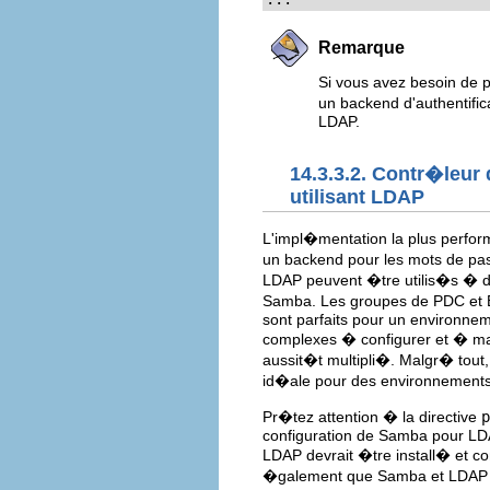
Remarque
Si vous avez besoin de p
un backend d'authentific
LDAP.
14.3.3.2. Contr�leur
utilisant LDAP
L'impl�mentation la plus perfor
un backend pour les mots de pa
LDAP peuvent �tre utilis�s � des
Samba. Les groupes de PDC et B
sont parfaits pour un environnem
complexes � configurer et � ma
aussit�t multipli�. Malgr� tout
id�ale pour des environnements 
Pr�tez attention � la directive
p
configuration de Samba pour LDAP
LDAP devrait �tre install� et c
�galement que Samba et LDAP n