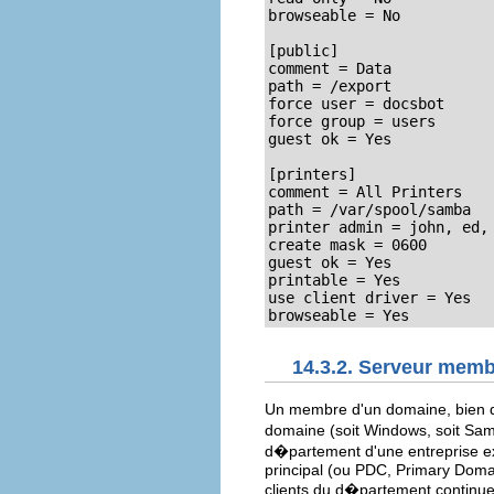
browseable = No

[public]

comment = Data

path = /export

force user = docsbot

force group = users

guest ok = Yes

[printers]

comment = All Printers

path = /var/spool/samba

printer admin = john, ed, 
create mask = 0600

guest ok = Yes

printable = Yes

use client driver = Yes

browseable = Yes
14.3.2. Serveur mem
Un membre d'un domaine, bien 
domaine (soit Windows, soit Sa
d�partement d'une entreprise 
principal (ou PDC, Primary Doma
clients du d�partement continuen