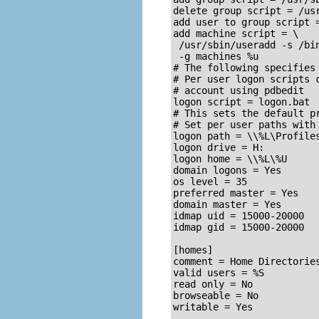
delete group script = /usr
add user to group script =
add machine script = \

 /usr/sbin/useradd -s /bin
 -g machines %u

# The following specifies 
# Per user logon scripts c
# account using pdbedit

logon script = logon.bat

# This sets the default pr
# Set per user paths with 
logon path = \\%L\Profiles
logon drive = H:

logon home = \\%L\%U

domain logons = Yes

os level = 35

preferred master = Yes

domain master = Yes

idmap uid = 15000-20000

idmap gid = 15000-20000

[homes]

comment = Home Directories
valid users = %S

read only = No

browseable = No

writable = Yes
