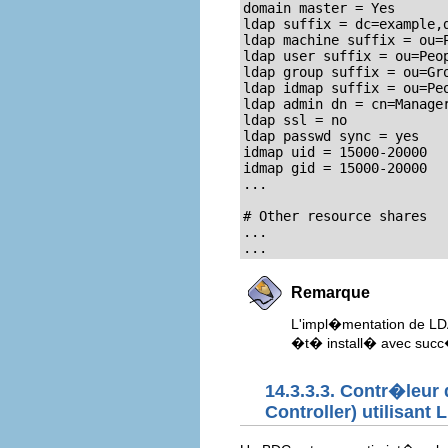
domain master = Yes

ldap suffix = dc=example,d
ldap machine suffix = ou=P
ldap user suffix = ou=Peop
ldap group suffix = ou=Gro
ldap idmap suffix = ou=Peo
ldap admin dn = cn=Manager
ldap ssl = no

ldap passwd sync = yes

idmap uid = 15000-20000

idmap gid = 15000-20000

...

# Other resource shares

...

...
Remarque
L'impl�mentation de LD
�t� install� avec suc
14.3.3.3. Contr�leu
Controller) utilisant