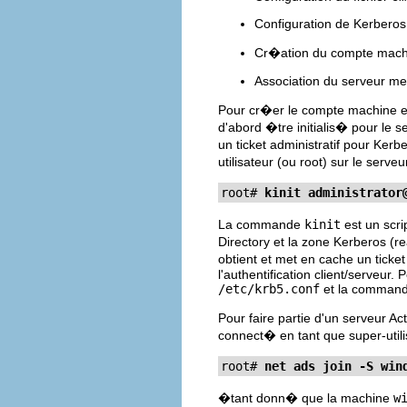
Configuration de Kerberos,
Cr�ation du compte machin
Association du serveur me
Pour cr�er le compte machine et 
d'abord �tre initialis� pour le 
un ticket administratif pour Ke
utilisateur (ou root) sur le ser
root# 
kinit 
administrator
La commande
kinit
est un scri
Directory et la zone Kerberos (r
obtient et met en cache un ticket
l'authentification client/serveur.
/etc/krb5.conf
et la comman
Pour faire partie d'un serveur 
connect� en tant que super-util
root# 
net ads join -S win
�tant donn� que la machine
w