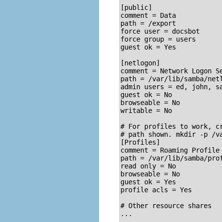
[public]

comment = Data

path = /export

force user = docsbot

force group = users

guest ok = Yes

[netlogon]

comment = Network Logon Se
path = /var/lib/samba/netl
admin users = ed, john, sa
guest ok = No

browseable = No

writable = No

# For profiles to work, cr
# path shown. 
mkdir -p /v
[Profiles]

comment = Roaming Profile 
path = /var/lib/samba/prof
read only = No

browseable = No

guest ok = Yes

profile acls = Yes

# Other resource shares

...

...