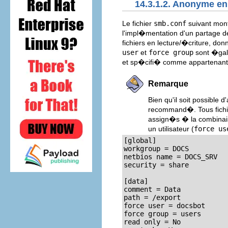
14.3.1.2. Anonyme en
Le fichier
smb.conf
suivant mont
l'impl�mentation d'un partage d
fichiers en lecture/�criture, don
user
et
force group
sont �gale
et sp�cifi� comme appartenant
Remarque
Bien qu'il soit possible 
recommand�. Tous fichie
assign�s � la combinaiso
un utilisateur (
force us
[global]

workgroup = DOCS

netbios name = DOCS_SRV

security = share

[data]

comment = Data

path = /export

force user = docsbot

force group = users

read only = No
