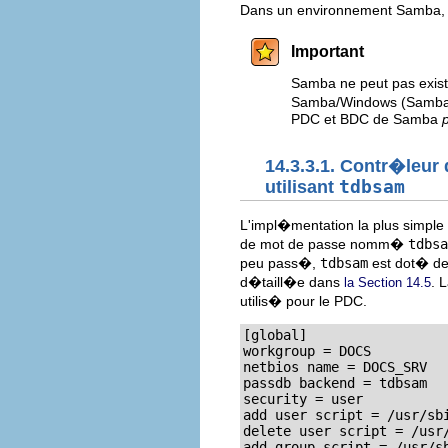
Dans un environnement Samba, il
Important
Samba ne peut pas exis
Samba/Windows (Samba n
PDC et BDC de Samba
14.3.3.1. Contr�leur
utilisant
tdbsam
L'impl�mentation la plus simple
de mot de passe nomm�
tdbsa
peu pass�,
tdbsam
est dot� de
d�taill�e dans
. 
la Section 14.5
utilis� pour le PDC.
[global]

workgroup = DOCS

netbios name = DOCS_SRV 

passdb backend = tdbsam

security = user

add user script = /usr/sbi
delete user script = /usr/
add group script = /usr/sb