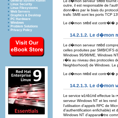
General System Admin
Le d�mon serveur
smbd
fournit
Linux Security
outre, il est responsable de l'aut
Linux Filesystems
donn�es par le biais du protocol
Web Servers
trafic SMB sont les ports TCP 13
Graphics & Desktop
PC Hardware
Windows
Le d�mon
smbd
est contr�l� pa
Problem Solutions
Privacy Policy
14.2.1.2. Le d�mon
Le d�mon serveur
nmbd
compren
celles produites par SMB/CIFS d
Windows 95/98/ME, Windows NT
r�le au niveau des protocoles de
Neighborhood) de Windows. Le po
Le d�mon
nmbd
est contr�l� pa
14.2.1.3. Le d�mon
Le service
winbind
effectue la r
serveur Windows NT et les rend 
l'utilisation d'appels RPC de M
d'authentification enfichable) e
Windows NT d'appara�tre comme