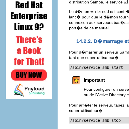
distribution Samba, le service
wi
Le d�mon
winbindd
est contr�
lanc� pour que le d�mon tour
connexion aux serveurs bas�s s
port�e de ce manuel.
14.2.2. D�marrage e
Pour d�marrer un serveur Samba
tant que super-utilisateur�:
/sbin/service smb start
Important
Pour configurer un serv
ou de l'Active Directory
Pour arr�ter le serveur, tapez 
super-utilisateur�:
/sbin/service smb stop