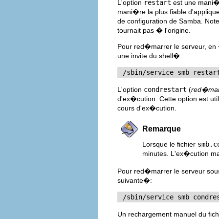
L'option
restart
est une mani�r
mani�re la plus fiable d'appliqu
de configuration de Samba. Note
tournait pas � l'origine.
Pour red�marrer le serveur, en 
une invite du shell�:
 /sbin/service smb restar
L'option
condrestart
(
red�marr
d'ex�cution. Cette option est ut
cours d'ex�cution.
Remarque
Lorsque le fichier
smb.c
minutes. L'ex�cution m
Pour red�marrer le serveur sous 
suivante�:
 /sbin/service smb condre
Un rechargement manuel du fich