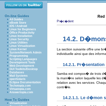
On-line Guides
Red 
All Guides
Pr�c�dent
eBook Store
iOS / Android
Linux for Beginners
Office Productivity
Linux Installation
14.2. D�mons
Linux Security
Linux Utilities
Linux Virtualization
La section suivante offre une 
Linux Kernel
System/Network Admin
individuelle ainsi que des infor
Programming
Scripting Languages
Development Tools
14.2.1. Pr�sentatio
Web Development
GUI Toolkits/Desktop
Databases
Samba est compos� de trois d
Mail Systems
la mani�re selon laquelle les 
openSolaris
relation avec les services. Cha
Eclipse Documentation
Techotopia.com
contr�le.
Virtuatopia.com
Answertopia.com
14.2.1.1. Le d�mon
How To Guides
Virtualization