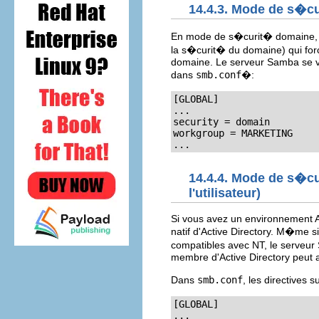
14.4.3. Mode de s�cu
En mode de s�curit� domaine, 
la s�curit� du domaine) qui forc
domaine. Le serveur Samba se vo
dans
smb.conf
�:
[GLOBAL]

...

security = domain

workgroup = MARKETING

...
14.4.4. Mode de s�cu
l'utilisateur)
Si vous avez un environnement Ac
natif d'Active Directory. M�me si 
compatibles avec NT, le serveur
membre d'Active Directory peut a
Dans
smb.conf
, les directives
[GLOBAL]

...
