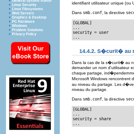
General System Admin
identifiant utilisateur unique (o
Linux Security
Linux Filesystems
Dans
smb.conf
, la directive
sec
Web Servers
Graphics & Desktop
PC Hardware
[GLOBAL]

Windows
...

Problem Solutions
security = user

Privacy Policy
...
14.4.2. S�curit� au 
Dans la cas de la s�curit� au n
demander un nom d'utilisateur exp
chaque partage, ind�pendemment 
Microsoft Windows rencontrent 
au niveau du partage. Les d�vel
niveau du partage.
Dans
smb.conf
, la directive
sec
[GLOBAL]

...

security = share

...