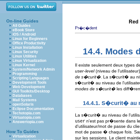
On-line Guides
Red 
All Guides
Pr�c�dent
eBook Store
iOS / Android
Linux for Beginners
Office Productivity
Linux Installation
14.4. Modes 
Linux Security
Linux Utilities
Linux Virtualization
Il existe seulement deux types
Linux Kernel
System/Network Admin
user-level
(niveau de l'utilisate
Programming
de s�curit�
. La s�curit� au n
Scripting Languages
Development Tools
s�curit� au niveau de l'utilisat
Web Development
modes de s�curit�
les diff�re
GUI Toolkits/Desktop
Databases
Mail Systems
14.4.1. S�curit� au n
openSolaris
Eclipse Documentation
Techotopia.com
La s�curit� au niveau de l'utili
Virtuatopia.com
user
n'est pas pr�sente dans le
Answertopia.com
d'utilisateur/mot de passe du cli
How To Guides
mot de passe � chaque fois. Sa
Virtualization
sur les sessions. Le client mainti