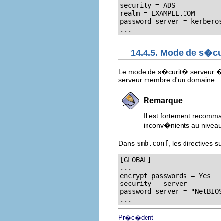
security = ADS

realm = EXAMPLE.COM

password server = kerberos
...
14.4.5. Mode de s�cu
Le mode de s�curit� serveur �
serveur membre d'un domaine.
Remarque
Il est fortement recom
inconv�nients au niveau
Dans
smb.conf
, les directive
[GLOBAL]

...

encrypt passwords = Yes

security = server

password server = "NetBIOS
...
Pr�c�dent