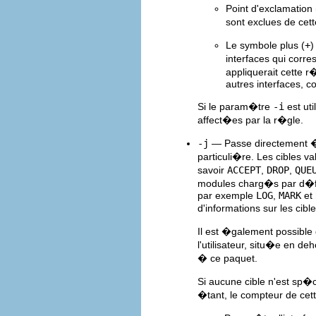
Point d'exclamation 
sont exclues de cet
Le symbole plus (
+
)
interfaces qui cor
appliquerait cette r
autres interfaces,
Si le param�tre
-i
est uti
affect�es par la r�gle.
-j
— Passe directement �
particuli�re. Les cibles v
savoir
ACCEPT
,
DROP
,
QUE
modules charg�s par d�f
par exemple
LOG
,
MARK
et
d'informations sur les cibl
Il est �galement possible
l'utilisateur, situ�e en d
� ce paquet.
Si aucune cible n'est sp�c
�tant, le compteur de ce