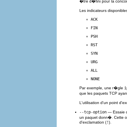
�tre d�fini pour la conco
Les indicateurs disponible
ACK
FIN
PSH
RST
SYN
URG
ALL
NONE
Par exemple, une r�gle
i
que les paquets TCP ayant 
L'utilisation d'un point d'e
--tcp-option
— Essaie d
un paquet donn�. Cette op
d'exclamation (
!
).