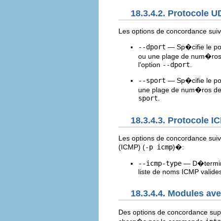
18.3.4.2. Protocole 
Les options de concordance suiv
--dport
— Sp�cifie le por
ou une plage de num�ros 
l'option
--dport
.
--sport
— Sp�cifie le por
une plage de num�ros de 
sport
.
18.3.4.3. Protocole I
Les options de concordance suiva
(ICMP) (
-p icmp
)�:
--icmp-type
— D�termine
liste de noms ICMP valide
18.3.4.4. Modules a
Des options de concordance sup