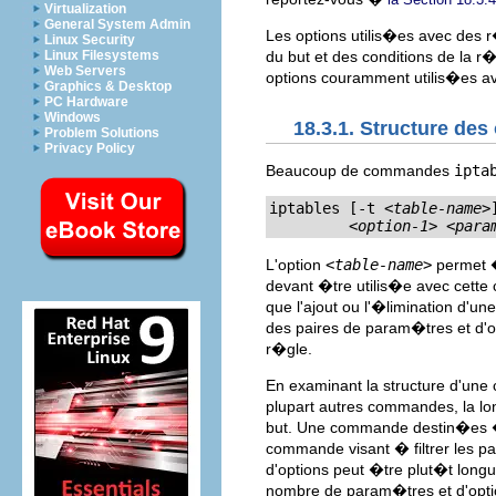
Virtualization
General System Admin
Les options utilis�es avec des 
Linux Security
Linux Filesystems
du but et des conditions de la r�
Web Servers
options couramment utilis�es 
Graphics & Desktop
PC Hardware
Windows
18.3.1. Structure des 
Problem Solutions
Privacy Policy
Beaucoup de commandes
ipta
iptables [-t 
<table-name>
<option-1>
<para
L'option
<table-name>
permet � 
devant �tre utilis�e avec cett
que l'ajout ou l'�limination d'u
des paires de param�tres et d'o
r�gle.
En examinant la structure d'u
plupart autres commandes, la l
but. Une commande destin�es �
commande visant � filtrer les p
d'options peut �tre plut�t lon
nombre de param�tres et d'opti