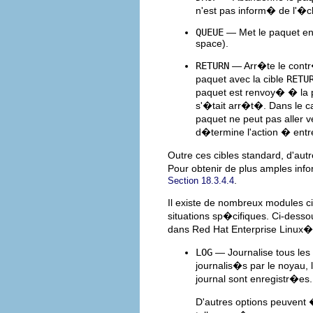
n'est pas inform� de l'�c
QUEUE
— Met le paquet en a
space).
RETURN
— Arr�te le contr�
paquet avec la cible
RETU
paquet est renvoy� � la 
s'�tait arr�t�. Dans le 
paquet ne peut pas aller 
d�termine l'action � entr
Outre ces cibles standard, d'au
Pour obtenir de plus amples inf
.
Section 18.3.4.4
Il existe de nombreux modules c
situations sp�cifiques. Ci-desso
dans Red Hat Enterprise Linux�
LOG
— Journalise tous les
journalis�s par le noyau, l
journal sont enregistr�es.
D'autres options peuvent 