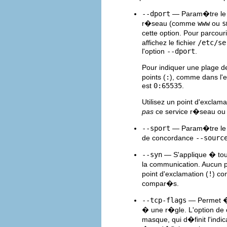
--dport
— Param�tre le po
r�seau (comme
www
ou
s
cette option. Pour parcour
affichez le fichier
/etc/se
l'option
--dport
.
Pour indiquer une plage d
points (
:
), comme dans l'
est
0:65535
.
Utilisez un point d'exclama
pas
ce service r�seau ou 
--sport
— Param�tre le p
de concordance
--sourc
--syn
— S'applique � to
la communication. Aucun 
point d'exclamation (
!
) co
compar�s.
--tcp-flags
— Permet � 
� une r�gle. L'option de
masque, qui d�finit l'indi