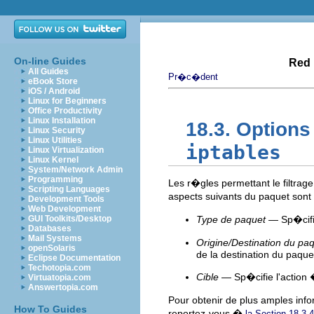
On-line Guides
Red 
All Guides
Pr�c�dent
eBook Store
iOS / Android
Linux for Beginners
Office Productivity
Linux Installation
18.3. Option
Linux Security
Linux Utilities
iptables
Linux Virtualization
Linux Kernel
System/Network Admin
Programming
Les r�gles permettant le filtr
Scripting Languages
aspects suivants du paquet sont
Development Tools
Web Development
GUI Toolkits/Desktop
Type de paquet
— Sp�cifie
Databases
Mail Systems
Origine/Destination du pa
openSolaris
de la destination du paque
Eclipse Documentation
Techotopia.com
Cible
— Sp�cifie l'action 
Virtuatopia.com
Answertopia.com
Pour obtenir de plus amples info
How To Guides
reportez-vous �
la Section 18.3.4