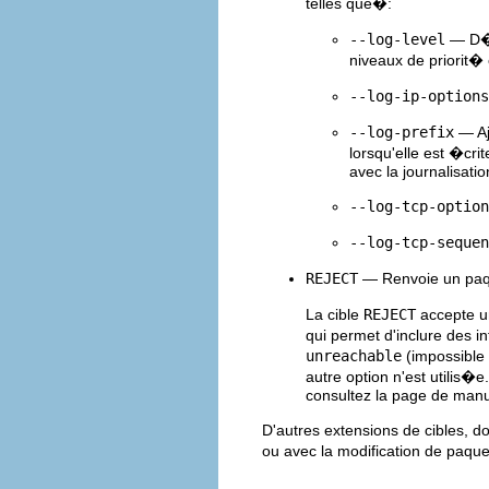
telles que�:
--log-level
— D�t
niveaux de priorit�
--log-ip-options
--log-prefix
— Aj
lorsqu'elle est �crit
avec la journalisati
--log-tcp-option
--log-tcp-sequen
REJECT
— Renvoie un paqu
La cible
REJECT
accepte u
qui permet d'inclure des 
unreachable
(impossible 
autre option n'est utilis�
consultez la page de manu
D'autres extensions de cibles, d
ou avec la modification de paque