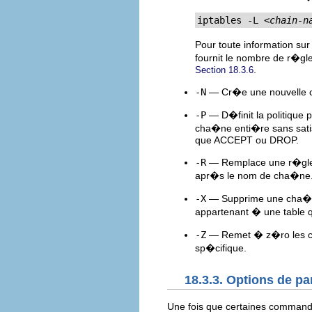
iptables -L 
<chain-n
Pour toute information su
fournit le nombre de r�gl
.
Section 18.3.6
-N
— Cr�e une nouvelle ch
-P
— D�finit la politique
cha�ne enti�re sans satisf
que ACCEPT ou DROP.
-R
— Remplace une r�gle 
apr�s le nom de cha�ne.
-X
— Supprime une cha�ne
appartenant � une table q
-Z
— Remet � z�ro les com
sp�cifique.
18.3.3. Options de p
Une fois que certaines comman