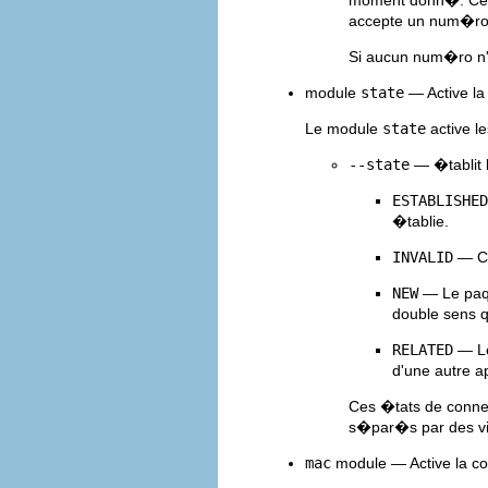
moment donn�. Cette
accepte un num�ro p
Si aucun num�ro n'
module
state
— Active la
Le module
state
active l
--state
— �tablit 
ESTABLISHED
�tablie.
INVALID
— Ce
NEW
— Le paqu
double sens 
RELATED
— Le
d'une autre 
Ces �tats de connex
s�par�s par des v
mac
module — Active la c