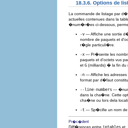
18.3.6. Options de lis
La commande de listage par d�
actuelles contenues dans la table
�num�r�es ci-dessous, permett
-v
— Affiche une sortie d�
nombre de paquets et d'oc
r�gle particuli�re.
-x
— Pr�sente les nombre
paquets et d'octets vus 
et
G
(milliards) � la fin d
-n
— Affiche les adresses 
format par d�faut consti
--line-numbers
— �num�
dans la cha�ne. Cette opt
cha�ne ou lors dela loca
-t
— Sp�cifie un nom de 
Pr�c�dent
Diff�rences entre
iptables
et