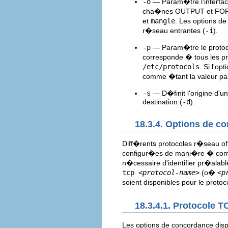
-o
— Param�tre l'interfac
cha�nes OUTPUT et FOR
et
mangle
. Les options d
r�seau entrantes (
-i
).
-p
— Param�tre le protoco
corresponde � tous les prot
/etc/protocols
. Si l'op
comme �tant la valeur pa
-s
— D�finit l'origine d'u
destination (
-d
).
18.3.4. Options de c
Diff�rents protocoles r�seau of
configur�es de mani�re � compa
n�cessaire d'identifier pr�alab
tcp
<protocol-name>
(o�
<p
soient disponibles pour le proto
18.3.4.1. Protocole T
Les options de concordance disp