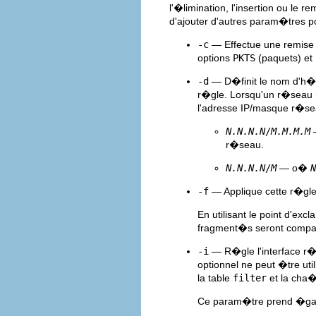
l'�limination, l'insertion ou le
d'ajouter d'autres param�tres po
-c
— Effectue une remise
options
PKTS
(paquets) et
-d
— D�finit le nom d'h�t
r�gle. Lorsqu'un r�seau r
l'adresse IP/masque r�s
N.N.N.N
/
M.M.M.M
r�seau.
N.N.N.N
/
M
— o�
N
-f
— Applique cette r�gl
En utilisant le point d'ex
fragment�s seront compa
-i
— R�gle l'interface r�
optionnel ne peut �tre u
la table
filter
et la cha�
Ce param�tre prend �gale