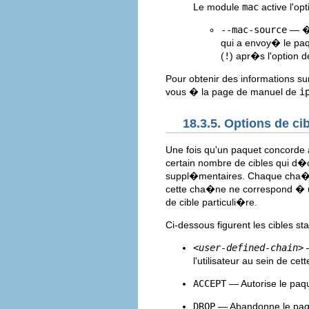
Le module
mac
active l'op
--mac-source
— �t
qui a envoy� le paq
(
!
) apr�s l'option
Pour obtenir des informations su
vous � la page de manuel de
i
18.3.5. Options de ci
Une fois qu'un paquet concorde 
certain nombre de cibles qui d�ci
suppl�mentaires. Chaque cha�ne
cette cha�ne ne correspond � u
de cible particuli�re.
Ci-dessous figurent les cibles s
<user-defined-chain>
l'utilisateur au sein de ce
ACCEPT
— Autorise le paqu
DROP
— Abandonne le paq