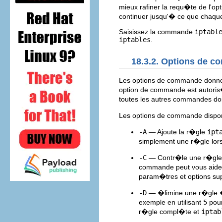
mieux rafiner la requ�te de l'o
continuer jusqu'� ce que chaque
Saisissez la commande
iptabl
iptables
.
18.3.2. Options de 
Les options de commande don
option de commande est autor
toutes les autres commandes do
Les options de commande dispo
-A
— Ajoute la r�gle
ipt
simplement une r�gle lors
-C
— Contr�le une r�gle d
commande peut vous aide
param�tres et options su
-D
— �limine une r�gle 
exemple en utilisant
5
pour
r�gle compl�te et
iptab