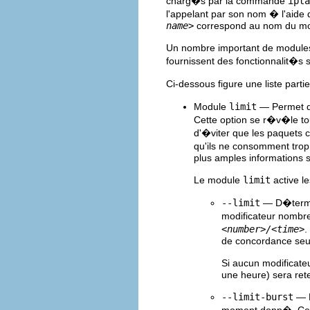
charg�s par la commande
ipta
l'appelant par son nom � l'aide 
name>
correspond au nom du mo
Un nombre important de modules
fournissent des fonctionnalit�s
Ci-dessous figure une liste part
Module
limit
— Permet d
Cette option se r�v�le tout
d'�viter que les paquets 
qu'ils ne consomment tro
plus amples informations s
Le module
limit
active l
--limit
— D�termi
modificateur nombr
<number>/<time>
.
de concordance seul
Si aucun modificat
une heure) sera ret
--limit-burst
— D