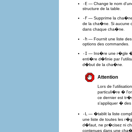
-E
— Change le nom d'une 
structure de la table.
-F
— Supprime la cha�ne 
de la cha�ne. Si aucune
dans chaque cha�ne.
-h
— Fournit une liste de
options des commandes.
-I
— Ins�re une r�gle � l
enti�re d�finie par l'util
d�but de la cha�ne.
Attention
Lors de l'utilisatio
particuli�re � l'
ce dernier est tr
s'appliquer � des
-L
— �tablit la liste co
une liste de toutes les r
d�faut, ne pr�cisez ni cha
contenues dans une cha�n