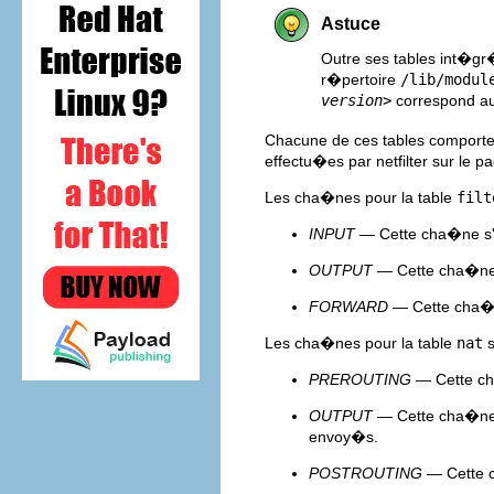
Astuce
Outre ses tables int�gr
r�pertoire
/lib/modul
version>
correspond au
Chacune de ces tables comport
effectu�es par netfilter sur le p
Les cha�nes pour la table
filt
INPUT
— Cette cha�ne s'a
OUTPUT
— Cette cha�ne 
FORWARD
— Cette cha�n
Les cha�nes pour la table
nat
s
PREROUTING
— Cette cha
OUTPUT
— Cette cha�ne 
envoy�s.
POSTROUTING
— Cette c