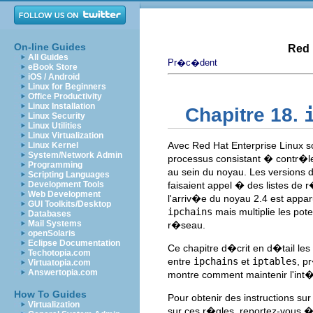
On-line Guides
Red 
All Guides
Pr�c�dent
eBook Store
iOS / Android
Linux for Beginners
Office Productivity
Linux Installation
Chapitre 18.
Linux Security
Linux Utilities
Linux Virtualization
Avec Red Hat Enterprise Linux s
Linux Kernel
System/Network Admin
processus consistant � contr�ler
Programming
au sein du noyau. Les versions 
Scripting Languages
Development Tools
faisaient appel � des listes de
Web Development
l'arriv�e du noyau 2.4 est appa
GUI Toolkits/Desktop
ipchains
mais multiplie les pot
Databases
Mail Systems
r�seau.
openSolaris
Eclipse Documentation
Ce chapitre d�crit en d�tail les
Techotopia.com
entre
ipchains
et
iptables
, p
Virtuatopia.com
Answertopia.com
montre comment maintenir l'int
How To Guides
Pour obtenir des instructions su
Virtualization
sur ces r�gles, reportez-vous 