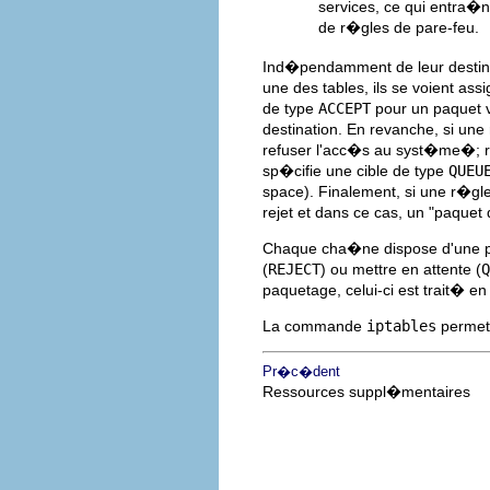
services, ce qui entra�n
de r�gles de pare-feu.
Ind�pendamment de leur destina
une des tables, ils se voient as
de type
ACCEPT
pour un paquet v
destination. En revanche, si une
refuser l'acc�s au syst�me�; r
sp�cifie une cible de type
QUEU
space). Finalement, si une r�gl
rejet et dans ce cas, un "paquet
Chaque cha�ne dispose d'une po
(
REJECT
) ou mettre en attente (
Q
paquetage, celui-ci est trait� en
La commande
iptables
permet 
Pr�c�dent
Ressources suppl�mentaires