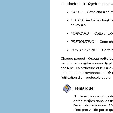
Les cha�nes int�gr�es pour la
INPUT
— Cette cha�ne mod
OUTPUT
— Cette cha�ne 
envoy�s.
FORWARD
— Cette cha�n
PREROUTING
— Cette cha
POSTROUTING
— Cette c
Chaque paquet r�seau re�u ou 
peut toutefois �tre soumis � plu
cha�ne. La structure et le r�le
un paquet en provenance ou � d
l'utilisation d'un protocole et d'u
Remarque
N'utilisez pas de noms 
enregistr�es dans les fi
l'exemple ci-dessous,
ip
n'est pas valide parce q