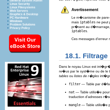
General System Admin
Linux Security
Linux Filesystems
Avertissement
Web Servers
Graphics & Desktop
Le m�canisme de pare-f
PC Hardware
Windows
mais
iptables
ne peut 
Problem Solutions
pr�sent au d�marrage, 
Privacy Policy
iptables
.
Ces messages d'erreur n'
18.1. Filtrag
Dans le noyau Linux est int�gr�e
re�us par le syst�me ou de le tr
tables
ou
listes de r�gles
int�gr
filter
— Table par d�fau
nat
— Table utilis�e pour 
traduction d'adresses r�
mangle
— Table utilis�e p