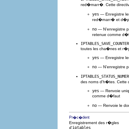
red�marr�. Cette directiv
yes
— Enregistre le
red�marr� et d�pl
no
— N'enregistre pa
retenue comme d�f
IPTABLES_SAVE_COUNTER
toutes les cha�nes et r�gl
yes
— Enregistre le
no
— N'enregistre p
IPTABLES_STATUS_NUMER
des noms d'h�tes. Cette d
yes
— Renvoie uniqu
comme d�faut
no
— Renvoie le dom
Pr�c�dent
Enregistrement des r�gles
d'
iptables