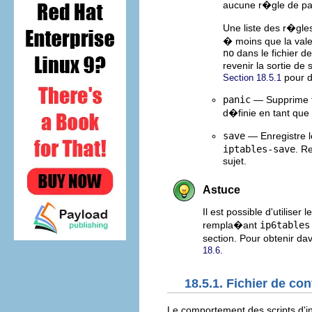
aucune r�gle de pa
Une liste des r�gle
� moins que la val
no
dans le fichier d
revenir la sortie d
pour d
Section 18.5.1
panic
— Supprime to
d�finie en tant que
save
— Enregistre 
iptables-save
. R
sujet.
Astuce
Il est possible d'utilise
rempla�ant
ip6tables
section. Pour obtenir da
.
18.6
18.5.1. Fichier de co
Le comportement des scripts d'init