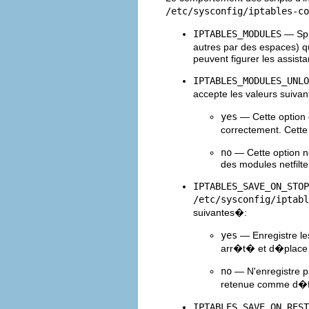
/etc/sysconfig/iptables-co
IPTABLES_MODULES
— Sp�
autres par des espaces) q
peuvent figurer les assist
IPTABLES_MODULES_UNLO
accepte les valeurs suiva
yes
— Cette option 
correctement. Cette
no
— Cette option n
des modules netfilte
IPTABLES_SAVE_ON_STOP
/etc/sysconfig/iptabl
suivantes�:
yes
— Enregistre le
arr�t� et d�place
no
— N'enregistre pa
retenue comme d�f
IPTABLES_SAVE_ON_REST