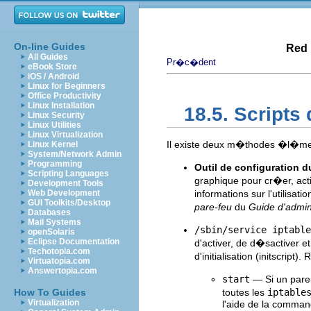
On-line Guides
Red 
All Guides
Pr�c�dent
eBook Store
iOS / Android
Linux for Beginners
Office Productivity
Linux Installation
18.5. Scripts
Linux Security
Linux Utilities
Linux Virtualization
Il existe deux m�thodes �l�me
Linux Kernel
System/Network Admin
Programming
Outil de configuration 
Scripting Languages
graphique pour cr�er, acti
Development Tools
Web Development
informations sur l'utilisati
GUI Toolkits/Desktop
pare-feu
du
Guide d'admin
Databases
Mail Systems
/sbin/service iptabl
openSolaris
Eclipse Documentation
d'activer, de d�sactiver et
Techotopia.com
d'initialisation (initscript
Virtuatopia.com
Answertopia.com
start
— Si un pare-
How To Guides
toutes les
iptable
Virtualization
l'aide de la comma