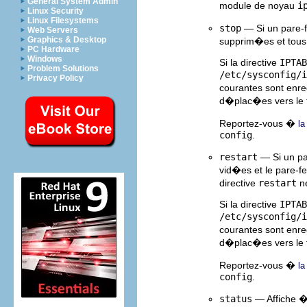
General System Admin
module de noyau
i
Linux Security
Linux Filesystems
stop
— Si un pare-f
Web Servers
Graphics & Desktop
supprim�es et tous 
PC Hardware
Windows
Si la directive
IPTAB
Problem Solutions
/etc/sysconfig/i
Privacy Policy
courantes sont enr
d�plac�es vers le 
Reportez-vous �
la
config
.
restart
— Si un pa
vid�es et le pare-f
directive
restart
ne
Si la directive
IPTAB
/etc/sysconfig/i
courantes sont enr
d�plac�es vers le 
Reportez-vous �
la
config
.
status
— Affiche � l