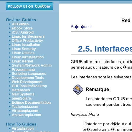
On-line Guides
Red 
All Guides
Pr�c�dent
eBook Store
iOS / Android
Linux for Beginners
Office Productivity
Linux Installation
2.5. Interfac
Linux Security
Linux Utilities
Linux Virtualization
Linux Kernel
GRUB offre trois interfaces, qui
System/Network Admin
permet aux utilisateurs de d�mar
Programming
Scripting Languages
Les interfaces sont les suivante
Development Tools
Web Development
GUI Toolkits/Desktop
Remarque
Databases
Mail Systems
openSolaris
Les interfaces GRUB me
Eclipse Documentation
seulement pendant troi
Techotopia.com
Virtuatopia.com
Interface Menu
Answertopia.com
L'interface par d�faut qui
How To Guides
Virtualization
pr�sente ainsi�: un menu