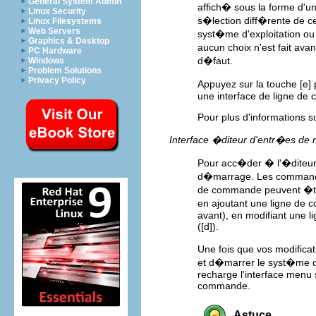
General System Admin
affich� sous la forme d'un
Linux Security
s�lection diff�rente de c
Linux Filesystems
Web Servers
syst�me d'exploitation ou
Graphics & Desktop
aucun choix n'est fait av
PC Hardware
d�faut.
Windows
Problem Solutions
Privacy Policy
Appuyez sur la touche
[e]
p
une interface de ligne d
Pour plus d'informations su
Interface �diteur d'entr�es de
Pour acc�der � l'�diteur
d�marrage. Les commande
de commande peuvent �tre
en ajoutant une ligne de
avant), en modifiant une 
(
[d]
).
Une fois que vos modifica
et d�marrer le syst�me d'
recharge l'interface menu
commande.
Astuce