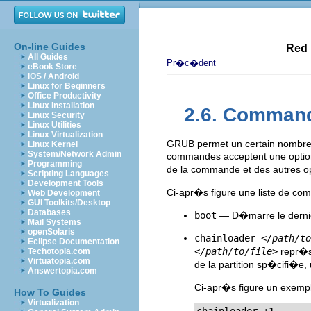
On-line Guides
Red 
All Guides
Pr�c�dent
eBook Store
iOS / Android
Linux for Beginners
Office Productivity
Linux Installation
2.6. Comman
Linux Security
Linux Utilities
Linux Virtualization
GRUB permet un certain nombre 
Linux Kernel
System/Network Admin
commandes acceptent une optio
Programming
de la commande et des autres o
Scripting Languages
Development Tools
Ci-apr�s figure une liste de co
Web Development
GUI Toolkits/Desktop
Databases
boot
— D�marre le dernie
Mail Systems
openSolaris
chainloader
</path/to
Eclipse Documentation
</path/to/file>
repr�se
Techotopia.com
Virtuatopia.com
de la partition sp�cifi�e, u
Answertopia.com
Ci-apr�s figure un exem
How To Guides
Virtualization