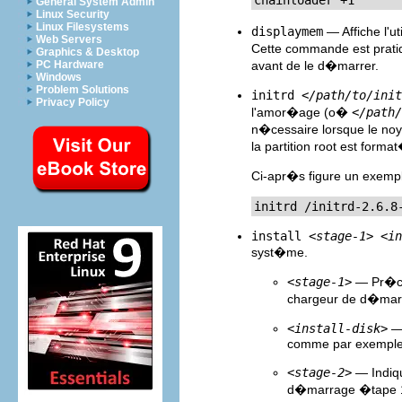
chainloader +1
General System Admin
Linux Security
Linux Filesystems
displaymem
— Affiche l'ut
Web Servers
Cette commande est prati
Graphics & Desktop
PC Hardware
avant de le d�marrer.
Windows
Problem Solutions
initrd
</path/to/init
Privacy Policy
l'amor�age (o�
</path/
n�cessaire lorsque le no
la partition root est form
Ci-apr�s figure un exem
initrd /initrd-2.6.8
install
<stage-1>
<in
syst�me.
<stage-1>
— Pr�cis
chargeur de d�marr
<install-disk>
— 
comme par exempl
<stage-2>
— Indiq
d�marrage �tape 