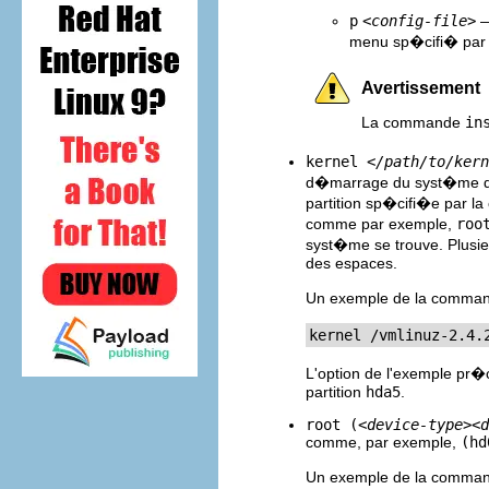
p
<config-file>
—
menu sp�cifi� pa
Avertissement
La commande
in
kernel
</path/to/kern
d�marrage du syst�me d'
partition sp�cifi�e par 
comme par exemple,
roo
syst�me se trouve. Plusie
des espaces.
Un exemple de la comma
kernel /vmlinuz-2.4.
L'option de l'exemple pr�
partition
hda5
.
root (
<device-type>
<d
comme, par exemple,
(hd
Un exemple de la comma