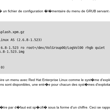
d � un fichier de configuration �l�mentaire du menu de GRUB servant
plash.xpm.gz

inux AS (2.6.8-1.523)

.6.8-1.523 ro root=/dev/VolGroup00/LogVol00 rhgb quiet

.8-1.523.img

0)

ruire un menu avec Red Hat Enterprise Linux comme le syst�me d'exp
s sont disponibles, une entr�e pour chacun des syst�mes d'exploitat
�tre par d�faut est sp�cifi� sous la forme d'un chiffre. Ceci se rap