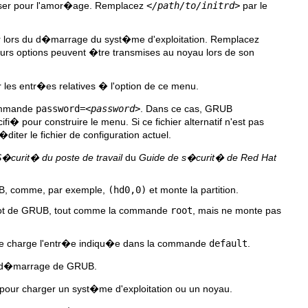
iliser pour l'amor�age. Remplacez
</path/to/initrd>
par le
r lors du d�marrage du syst�me d'exploitation. Remplacez
ieurs options peuvent �tre transmises au noyau lors de son
r les entr�es relatives � l'option de ce menu.
commande
password=
<password>
. Dans ce cas, GRUB
i� pour construire le menu. Si ce fichier alternatif n'est pas
er le fichier de configuration actuel.
�curit� du poste de travail
du
Guide de s�curit� de Red Hat
UB, comme, par exemple,
(hd0,0)
et monte la partition.
root de GRUB, tout comme la commande
root
, mais ne monte pas
ne charge l'entr�e indiqu�e dans la commande
default
.
du d�marrage de GRUB.
pour charger un syst�me d'exploitation ou un noyau.