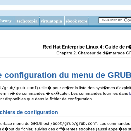
Red Hat Enterprise Linux 4: Guide de 
Chapitre 2. Chargeur de d�marrage 
de configuration du menu de GRU
t/grub/grub.conf
) utilis� pour cr�er la liste des syst�mes d'explo
termin� de commandes � ex�cuter. Les commandes fournies dans
l
disponibles que dans le fichier de configuration.
ichiers de configuration
'interface menu de GRUB est
/boot/grub/grub.conf
. Les commandes 
u d�but du fichier, suivies des diff�rentes strophes (aussi appel�es