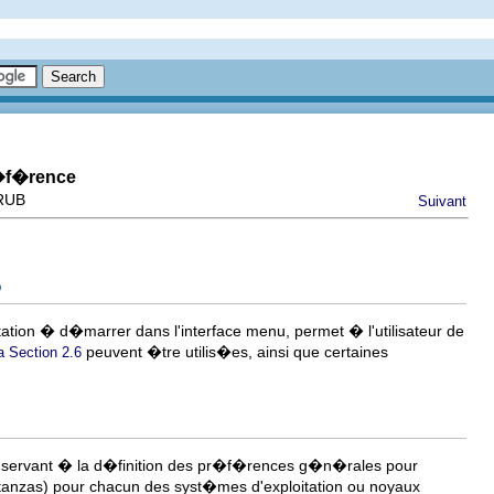
r�f�rence
GRUB
Suivant
B
itation � d�marrer dans l'interface menu, permet � l'utilisateur de
peuvent �tre utilis�es, ainsi que certaines
a Section 2.6
servant � la d�finition des pr�f�rences g�n�rales pour
 stanzas) pour chacun des syst�mes d'exploitation ou noyaux