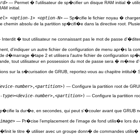
rd>
— Permet � l'utilisateur de sp�cifier un disque RAM initial � ut
AM initial.
el>
<option-1>
<option-N>
— Sp�cifie le fichier noyau � charge
e chemin absolu de la partition sp�cifi�e dans la directive root. Plus
Interdit � tout utilisateur ne connaissant pas le mot de passe d'�dite
ement, d'indiquer un autre fichier de configuration de menu apr�s la 
 d�marrage �tape 2 et utilisera l'autre fichier de configuration sp�cif
de, tout utilisateur en possession du mot de passe sera � m�me d'�dit
ions sur la s�curisation de GRUB, reportez-vous au chapitre intitul�
S
evice-number>
,
<partition>
)
— Configure la partition root de GR
-type>
<device-number>
,
<partition>
)
— Configure la partition 
�cifie la dur�e, en secondes, qui peut s'�couler avant que GRUB 
image>
— Pr�cise l'emplacement de l'image de fond utilis�e lors 
finit le titre � utiliser avec un groupe donn� de commandes utilis� 