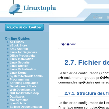
On-line Guides
All Guides
Pr�c�dent
eBook Store
iOS / Android
Linux for Beginners
Office Productivity
Linux Installation
2.7. Fichier 
Linux Security
Linux Utilities
Linux Virtualization
Linux Kernel
Le fichier de configuration (
/boo
System/Network Admin
s�lectionner un groupe pr�d�
Programming
commandes sp�ciales qui ne sont 
Scripting Languages
Development Tools
Web Development
2.7.1. Structure des f
GUI Toolkits/Desktop
Databases
Mail Systems
Le fichier de configuration de l
openSolaris
Eclipse Documentation
l'interface menu sont plac�es a