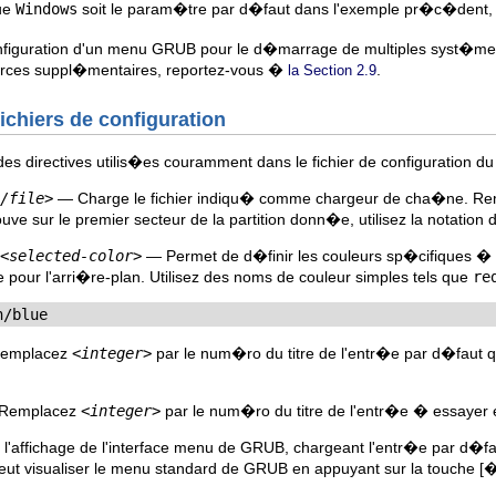
ue
Windows
soit le param�tre par d�faut dans l'exemple pr�c�dent,
configuration d'un menu GRUB pour le d�marrage de multiples syst�mes 
ources suppl�mentaires, reportez-vous �
.
la Section 2.9
fichiers de configuration
es directives utilis�es couramment dans le fichier de configuration
/file>
— Charge le fichier indiqu� comme chargeur de cha�ne. R
ouve sur le premier secteur de la partition donn�e, utilisez la notation d
<selected-color>
— Permet de d�finir les couleurs sp�cifiques � 
e pour l'arri�re-plan. Utilisez des noms de couleur simples tels que
re
n/blue
emplacez
<integer>
par le num�ro du titre de l'entr�e par d�faut qu
Remplacez
<integer>
par le num�ro du titre de l'entr�e � essayer 
affichage de l'interface menu de GRUB, chargeant l'entr�e par d�fa
eut visualiser le menu standard de GRUB en appuyant sur la touche
[