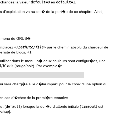
 changez la valeur
default=0
en
default=1
.
d'exploitation va au-del� de la port�e de ce chapitre. Ainsi,
 du menu de GRUB�:
emplacez
</path/to/file>
par le chemin absolu du chargeur de
e liste de blocs,
+1
.
utiliser dans le menu, o� deux couleurs sont configur�es, une
d/black
(rouge/noir). Par exemple�:
i sera charg�e si le d�lai imparti pour le choix d'une option du
en cas d'�chec de la premi�re tentative.
ut (
default
) lorsque la dur�e d'attente initiale (
timeout
) est
�chap]
.