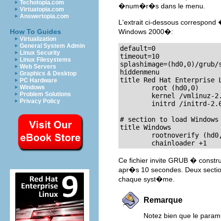
Techotopia.com
�num�r�s dans le menu.
Virtuatopia.com
Answertopia.com
L'extrait ci-dessous correspon
Windows 2000�:
How To Guides
Virtualization
General System Admin
default=0

Linux Security
timeout=10

Linux Filesystems
splashimage=(hd0,0)/grub/s
Web Servers
hiddenmenu

Graphics & Desktop
title Red Hat Enterprise L
PC Hardware
        root (hd0,0)

Windows
Problem Solutions
        kernel /vmlinuz-2
Privacy Policy
        initrd /initrd-2.6
# section to load Windows

title Windows

        rootnoverify (hd0,
        chainloader +1
Ce fichier invite GRUB � const
apr�s 10 secondes. Deux section
chaque syst�me.
Remarque
Notez bien que le param