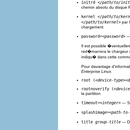
initrd
</path/to/init
chemin absolu du disque R
kernel
</path/to/kern
</path/to/kernel>
par l
chargement.
password=
<password>
— 
Il est possible �ventuell
red�marrera le chargeur de
indiqu� dans cette comman
Pour davantage d'informat
Enterprise Linux
.
root (
<device-type>
<d
rootnoverify (
<device
la partition.
timeout=
<integer>
— Sp
splashimage=
<path-to-
title
group-title
— D�