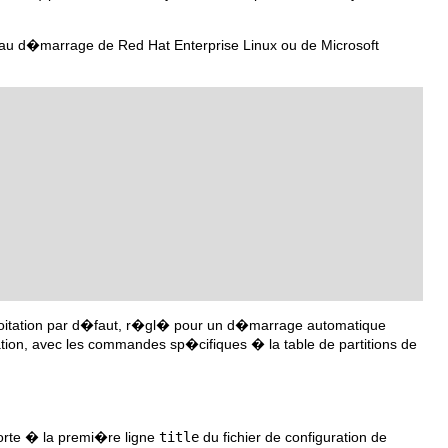
 au d�marrage de Red Hat Enterprise Linux ou de Microsoft
loitation par d�faut, r�gl� pour un d�marrage automatique
ion, avec les commandes sp�cifiques � la table de partitions de
porte � la premi�re ligne
title
du fichier de configuration de