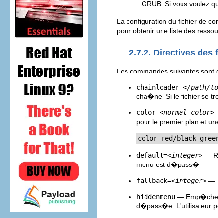
GRUB. Si vous voulez q
La configuration du fichier de 
pour obtenir une liste des ress
2.7.2. Directives des 
Les commandes suivantes sont d
chainloader
</path/to
cha�ne. Si le fichier se tr
color
<normal-color>
pour le premier plan et un
color red/black gree
default=
<integer>
— R
menu est d�pass�.
fallback=
<integer>
— 
hiddenmenu
— Emp�che l'
d�pass�e. L'utilisateur p