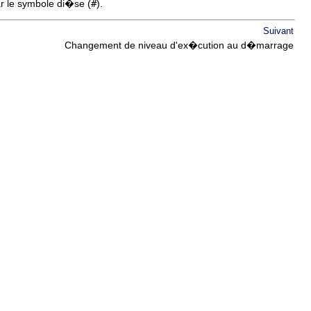
ar le symbole di�se (
#
).
Suivant
Changement de niveau d'ex�cution au d�marrage