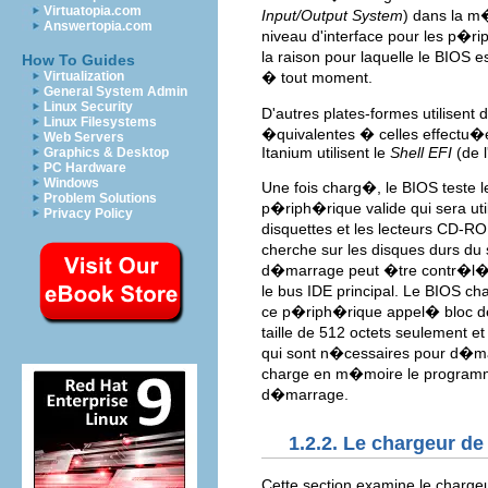
Virtuatopia.com
Input/Output System
) dans la m
Answertopia.com
niveau d'interface pour les p�
la raison pour laquelle le BIOS 
How To Guides
� tout moment.
Virtualization
General System Admin
Linux Security
D'autres plates-formes utilisen
Linux Filesystems
�quivalentes � celles effectu�
Web Servers
Itanium utilisent le
Shell
EFI
(de l
Graphics & Desktop
PC Hardware
Windows
Une fois charg�, le BIOS teste 
Problem Solutions
p�riph�rique valide qui sera uti
Privacy Policy
disquettes et les lecteurs CD-RO
cherche sur les disques durs du
d�marrage peut �tre contr�l� 
le bus IDE principal. Le BIOS c
ce p�riph�rique appel� bloc
taille de 512 octets seulement 
qui sont n�cessaires pour d�marr
charge en m�moire le programme
d�marrage.
1.2.2. Le chargeur 
Cette section examine le charg