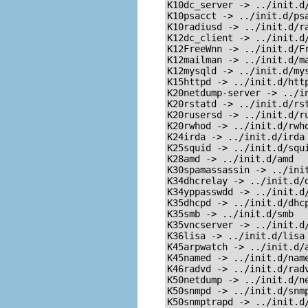
K10dc_server -> ../init.d/
K10psacct -> ../init.d/psa
K10radiusd -> ../init.d/ra
K12dc_client -> ../init.d/
K12FreeWnn -> ../init.d/Fr
K12mailman -> ../init.d/ma
K12mysqld -> ../init.d/mys
K15httpd -> ../init.d/http
K20netdump-server -> ../in
K20rstatd -> ../init.d/rst
K20rusersd -> ../init.d/ru
K20rwhod -> ../init.d/rwho
K24irda -> ../init.d/irda

K25squid -> ../init.d/squi
K28amd -> ../init.d/amd

K30spamassassin -> ../init
K34dhcrelay -> ../init.d/d
K34yppasswdd -> ../init.d/
K35dhcpd -> ../init.d/dhcp
K35smb -> ../init.d/smb

K35vncserver -> ../init.d/
K36lisa -> ../init.d/lisa

K45arpwatch -> ../init.d/a
K45named -> ../init.d/name
K46radvd -> ../init.d/radv
K50netdump -> ../init.d/ne
K50snmpd -> ../init.d/snmp
K50snmptrapd -> ../init.d/