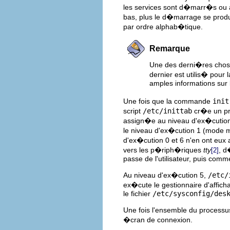
les services sont d�marr�s ou
bas, plus le d�marrage se pro
par ordre alphab�tique.
Remarque
Une des derni�res cho
dernier est utilis� pou
amples informations sur l'
Une fois que la commande
init
script
/etc/inittab
cr�e un p
assign�e au niveau d'ex�cution.
le niveau d'ex�cution 1 (mode mon
d'ex�cution 0 et 6 n'en ont eux
vers les p�riph�riques
tty
, d
[2]
passe de l'utilisateur, puis com
Au niveau d'ex�cution 5,
/etc/
ex�cute le gestionnaire d'affi
le fichier
/etc/sysconfig/des
Une fois l'ensemble du processu
�cran de connexion.