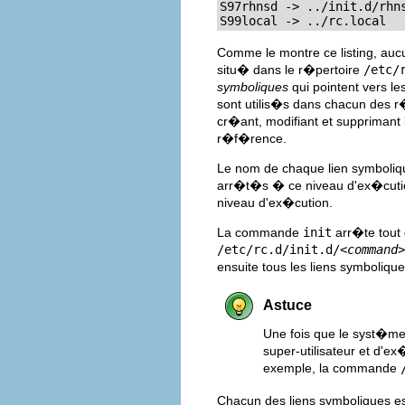
S97rhnsd -> ../init.d/rhns
S99local -> ../rc.local
Comme le montre ce listing, aucu
situ� dans le r�pertoire
/etc/
symboliques
qui pointent vers le
sont utilis�s dans chacun des r
cr�ant, modifiant et supprimant l
r�f�rence.
Le nom de chaque lien symboli
arr�t�s � ce niveau d'ex�cution
niveau d'ex�cution.
La commande
init
arr�te tout 
/etc/rc.d/init.d/
<command>
ensuite tous les liens symboliqu
Astuce
Une fois que le syst�me
super-utilisateur et d'
exemple, la commande
Chacun des liens symboliques e