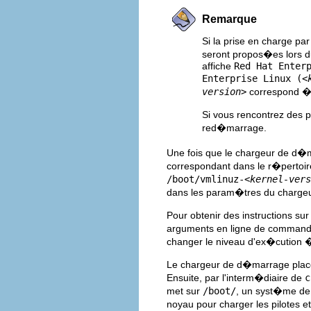
Remarque
Si la prise en charge pa
seront propos�es lors d
affiche
Red Hat Enter
Enterprise Linux (
<
version>
correspond � 
Si vous rencontrez des 
red�marrage.
Une fois que le chargeur de d�m
correspondant dans le r�pertoi
/boot/vmlinuz-
<kernel-vers
dans les param�tres du charge
Pour obtenir des instructions su
arguments en ligne de command
changer le niveau d'ex�cution 
Le chargeur de d�marrage place
Ensuite, par l'interm�diaire de
c
met sur
/boot/
, un syst�me de 
noyau pour charger les pilotes