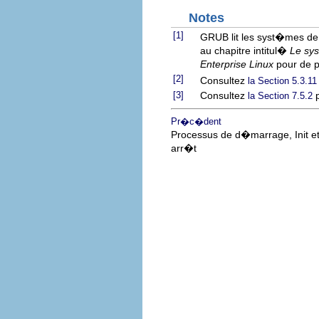
Notes
[1]
GRUB lit les syst�mes de f
au chapitre intitul�
Le sys
Enterprise Linux
pour de p
[2]
Consultez
la Section 5.3.11
[3]
Consultez
p
la Section 7.5.2
Pr�c�dent
Processus de d�marrage, Init e
arr�t