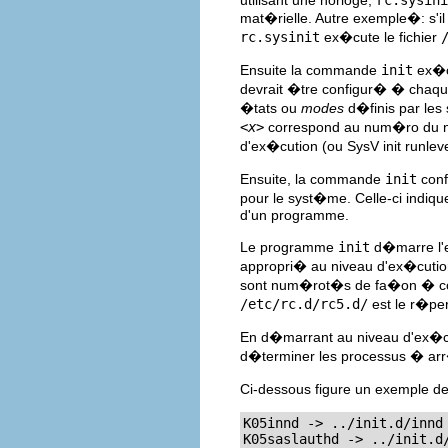
mat�rielle. Autre exemple�: s'il
rc.sysinit
ex�cute le fichier
Ensuite la commande
init
ex�cu
devrait �tre configur� � chaqu
�tats ou
modes
d�finis par le
<x>
correspond au num�ro du niv
d'ex�cution (ou SysV init runle
Ensuite, la commande
init
conf
pour le syst�me. Celle-ci ind
d'un programme.
Le programme
init
d�marre l'e
appropri� au niveau d'ex�cuti
sont num�rot�s de fa�on � corr
/etc/rc.d/rc5.d/
est le r�per
En d�marrant au niveau d'ex�c
d�terminer les processus � ar
Ci-dessous figure un exemple de
K05innd -> ../init.d/innd

K05saslauthd -> ../init.d/