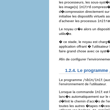
les processeurs, les sous-syst�
les image(s)
initrd
compress�e
d�compression directement su
initialise les dispositifs virtue
d'achever les processus
initra
Le noyau cr�e alors un dispositif
utilis�e.
� ce stade, le noyau est charg�
application offrant � l'utilisate
faire grand chose avec ce syst
Afin de configurer l'environnem
1.2.4. Le programme
Le programme
/sbin/init
(au
l'environnement de l'utilisateur.
Lorsque la commande
init
est 
lanc�s automatiquement sur le s
d�finit le chemin d'acc�s de l
toutes les autres �tapes n�cess
utilisant une horloge,
rc.sysini