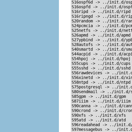
S16ospf6d -> ../init.d/osp
S16ospfd -> ../init.d/ospf
S16ripd -> ../init.d/ripd

S16ripngd -> ../init.d/rip
S20random -> ../init.d/ran
S24pcmcia -> ../init.d/pcm
S25netfs -> ../init.d/netf
S26apmd -> ../init.d/apmd

S27ypbind -> ../init.d/ypb
S28autofs -> ../init.d/aut
S40smartd -> ../init.d/sma
S44acpid -> ../init.d/acpi
S54hpoj -> ../init.d/hpoj

S55cups -> ../init.d/cups

S55sshd -> ../init.d/sshd

S56rawdevices -> ../init.d
S56xinetd -> ../init.d/xin
S58ntpd -> ../init.d/ntpd

S75postgresql -> ../init.d
S80sendmail -> ../init.d/s
S85gpm -> ../init.d/gpm

S87iiim -> ../init.d/iiim

S90canna -> ../init.d/cann
S90crond -> ../init.d/cron
S90xfs -> ../init.d/xfs

S95atd -> ../init.d/atd

S96readahead -> ../init.d/
S97messagebus -> ../init.d