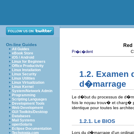
On-line Guides
Red 
All Guides
C
Pr�c�dent
eBook Store
iOS / Android
Linux for Beginners
Office Productivity
Linux Installation
1.2. Examen 
Linux Security
Linux Utilities
d�marrage
Linux Virtualization
Linux Kernel
System/Network Admin
Programming
Le d�but du processus de d�marr
Scripting Languages
fois le noyau trouv� et charg�
Development Tools
identique pour toutes les archite
Web Development
GUI Toolkits/Desktop
Databases
1.2.1. Le BIOS
Mail Systems
openSolaris
Eclipse Documentation
Lors du d�marrage d'un ordinat
Techotopia.com