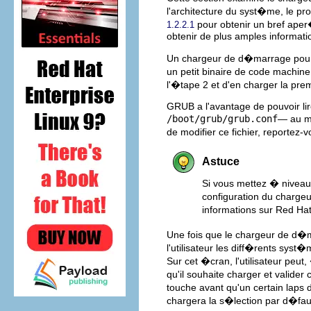
l'architecture du syst�me, le 
pour obtenir un bref ape
1.2.2.1
obtenir de plus amples informatio
Un chargeur de d�marrage pour 
un petit binaire de code machin
l'�tape 2 et d'en charger la pr
GRUB a l'avantage de pouvoir lire
/boot/grub/grub.conf
— au m
de modifier ce fichier, reportez
Astuce
Si vous mettez � niveau l
configuration du charg
informations sur Red Ha
Une fois que le chargeur de d�m
l'utilisateur les diff�rents syst�
Sur cet �cran, l'utilisateur peut
qu'il souhaite charger et valider
touche avant qu'un certain laps
chargera la s�lection par d�fau