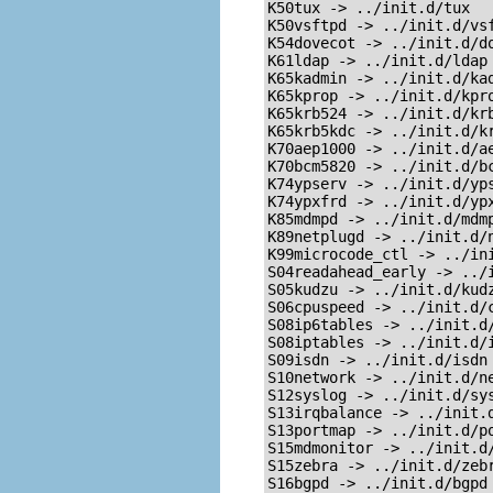
K50tux -> ../init.d/tux

K50vsftpd -> ../init.d/vsf
K54dovecot -> ../init.d/do
K61ldap -> ../init.d/ldap

K65kadmin -> ../init.d/kad
K65kprop -> ../init.d/kpro
K65krb524 -> ../init.d/krb
K65krb5kdc -> ../init.d/kr
K70aep1000 -> ../init.d/ae
K70bcm5820 -> ../init.d/bc
K74ypserv -> ../init.d/yps
K74ypxfrd -> ../init.d/ypx
K85mdmpd -> ../init.d/mdmp
K89netplugd -> ../init.d/n
K99microcode_ctl -> ../ini
S04readahead_early -> ../i
S05kudzu -> ../init.d/kudz
S06cpuspeed -> ../init.d/c
S08ip6tables -> ../init.d/
S08iptables -> ../init.d/i
S09isdn -> ../init.d/isdn

S10network -> ../init.d/ne
S12syslog -> ../init.d/sys
S13irqbalance -> ../init.d
S13portmap -> ../init.d/po
S15mdmonitor -> ../init.d/
S15zebra -> ../init.d/zebr
S16bgpd -> ../init.d/bgpd
