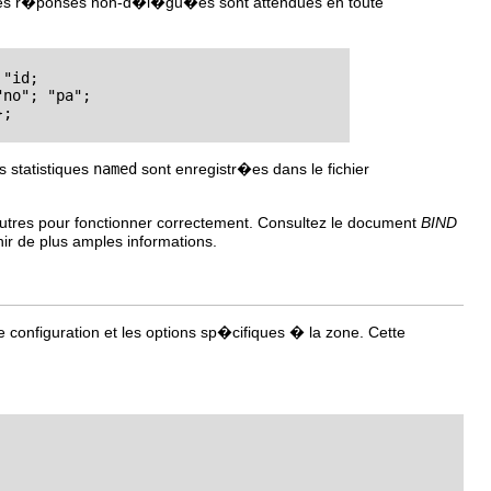
 des r�ponses non-d�l�gu�es sont attendues en toute
"id;

s statistiques
named
sont enregistr�es dans le fichier
tres pour fonctionner correctement. Consultez le document
BIND
ir de plus amples informations.
e configuration et les options sp�cifiques � la zone. Cette