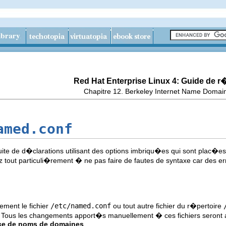
Red Hat Enterprise Linux 4: Guide de 
Chapitre 12. Berkeley Internet Name Domai
amed.conf
ite de d�clarations utilisant des options imbriqu�es qui sont plac�e
llez tout particuli�rement � ne pas faire de fautes de syntaxe car d
ment le fichier
/etc/named.conf
ou tout autre fichier du r�pertoire
. Tous les changements apport�s manuellement � ces fichiers seront ann
ice de noms de domaines
.