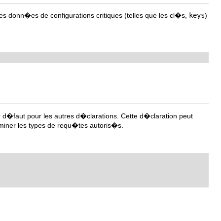
des donn�es de configurations critiques (telles que les cl�s,
keys
)
ar d�faut pour les autres d�clarations. Cette d�claration peut
iner les types de requ�tes autoris�s.