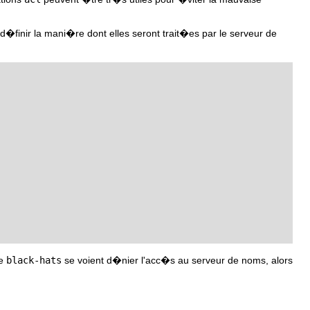
d�finir la mani�re dont elles seront trait�es par le serveur de
te
black-hats
se voient d�nier l'acc�s au serveur de noms, alors