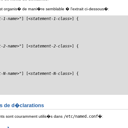
st organis� de mani�re semblable � l'extrait ci-dessous�:
t-1-name>
"] [
<statement-1-class>
] {

t-2-name>
"] [
<statement-2-class>
] {

t-N-name>
"] [
<statement-N-class>
] {

ts de d�clarations
ants sont couramment utilis�s dans
/etc/named.conf
�: