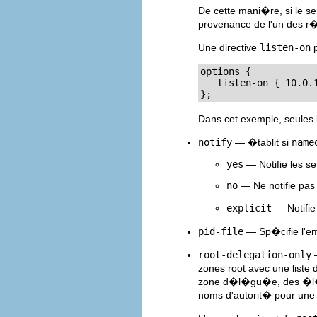
De cette mani�re, si le s
provenance de l'un des r
Une directive
listen-on
p
options {

   listen-on { 10.0.1
};
Dans cet exemple, seules 
notify
— �tablit si
name
yes
— Notifie les se
no
— Ne notifie pas 
explicit
— Notifie
pid-file
— Sp�cifie l'em
root-delegation-only
—
zones root avec une liste 
zone d�l�gu�e, des �l
noms d'autorit� pour une 