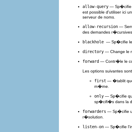
allow-query
— Sp�cifie l
est possible d'utiliser ic
serveur de noms.
allow-recursion
— Sem
des demandes r�cursives 
blackhole
— Sp�cifie le
directory
— Change le r�
forward
— Contr�le le co
Les options suivantes so
first
— �tablit que
m�me.
only
— Sp�cifie q
sp�cifi�s dans la d
forwarders
— Sp�cifie un
r�solution.
listen-on
— Sp�cifie l'i