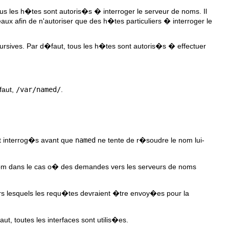
s les h�tes sont autoris�s � interroger le serveur de noms. Il
aux afin de n'autoriser que des h�tes particuliers � interroger le
ursives. Par d�faut, tous les h�tes sont autoris�s � effectuer
faut,
/var/named/
.
t interrog�s avant que
named
ne tente de r�soudre le nom lui-
nom dans le cas o� des demandes vers les serveurs de noms
rs lesquels les requ�tes devraient �tre envoy�es pour la
, toutes les interfaces sont utilis�es.