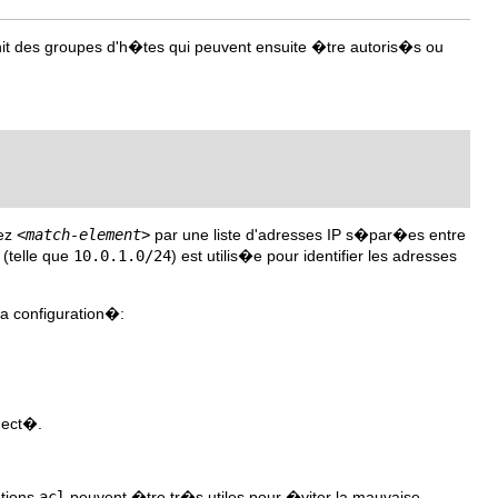
finit des groupes d'h�tes qui peuvent ensuite �tre autoris�s ou
cez
<match-element>
par une liste d'adresses IP s�par�es entre
 (telle que
10.0.1.0/24
) est utilis�e pour identifier les adresses
la configuration�:
nect�.
ations
acl
peuvent �tre tr�s utiles pour �viter la mauvaise