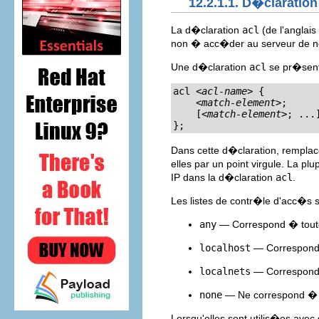
12.2.1.1. D�claratio
La d�claration
acl
(de l'anglais
non � acc�der au serveur de 
Une d�claration
acl
se pr�sent
acl 
<acl-name>
 {

<match-element>
;

    [
<match-element>
; ...]
};
Dans cette d�claration, rempla
elles par un point virgule. La pl
IP dans la d�claration
acl
.
Les listes de contr�le d'acc�s s
any
— Correspond � toute
localhost
— Correspond �
localnets
— Correspond �
none
— Ne correspond � 
Lorsqu'elles sont utilis�es avec