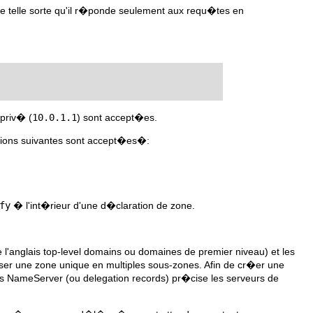
e telle sorte qu'il r�ponde seulement aux requ�tes en
 priv� (
10.0.1.1
) sont accept�es.
ptions suivantes sont accept�es�:
fy
� l'int�rieur d'une d�claration de zone.
l'anglais top-level domains ou domaines de premier niveau) et les
ser une zone unique en multiples sous-zones. Afin de cr�er une
ns NameServer (ou delegation records) pr�cise les serveurs de