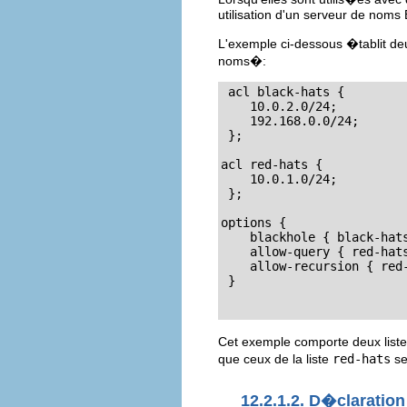
utilisation d'un serveur de noms
L'exemple ci-dessous �tablit deu
noms�:
acl black-hats {

    10.0.2.0/24;

    192.168.0.0/24;

 };

acl red-hats {

    10.0.1.0/24;

 };

options {

    blackhole { black-hats
    allow-query { red-hats
    allow-recursion { red-
 }

Cet exemple comporte deux list
que ceux de la liste
red-hats
se
12.2.1.2. D�claratio