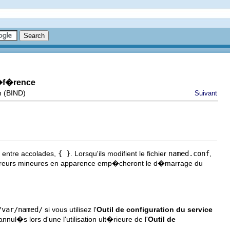
r�f�rence
n (BIND)
Suivant
s entre accolades,
{ }
. Lorsqu'ils modifient le fichier
named.conf
,
es erreurs mineures en apparence emp�cheront le d�marrage du
/var/named/
si vous utilisez l'
Outil de configuration du service
ul�s lors d'une l'utilisation ult�rieure de l'
Outil de