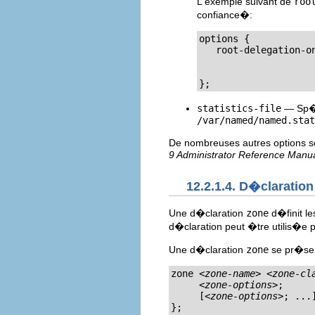
L'exemple suivant de
roo
confiance�:
options {

   root-delegation-o
				  "lu"; "lv"; "md"; "ms"; "museum";
				  "pf"; "se"; "sr"; "to"; "t
};
statistics-file
— Sp�ci
/var/named/named.stat
De nombreuses autres options s
9 Administrator Reference Manu
12.2.1.4. D�claratio
Une d�claration
zone
d�finit le
d�claration peut �tre utilis�e p
Une d�claration
zone
se pr�sen
zone 
<zone-name>
<zone-cl
<zone-options>
;

     [
<zone-options>
; ...]
};