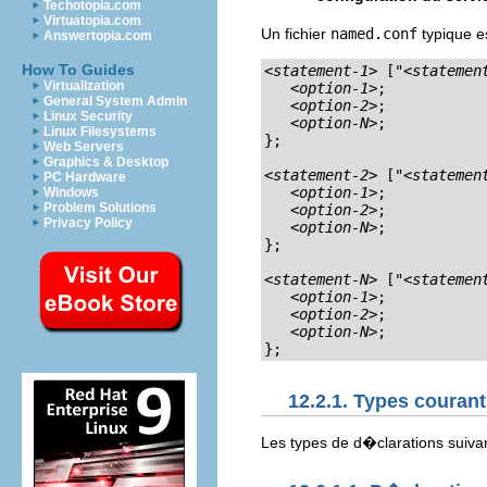
Techotopia.com
Virtuatopia.com
Un fichier
named.conf
typique e
Answertopia.com
How To Guides
<statement-1>
 ["
<statemen
Virtualization
<option-1>
;

General System Admin
<option-2>
;

Linux Security
<option-N>
;

Linux Filesystems
};

Web Servers
Graphics & Desktop
<statement-2>
 ["
<statemen
PC Hardware
<option-1>
;

Windows
Problem Solutions
<option-2>
;

Privacy Policy
<option-N>
;

};

<statement-N>
 ["
<statemen
<option-1>
;

<option-2>
;

<option-N>
;

};
12.2.1. Types couran
Les types de d�clarations suiv