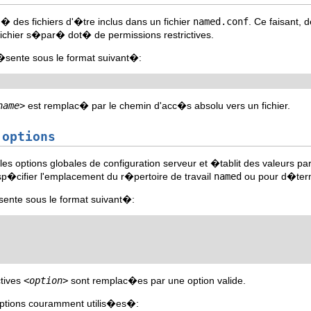
 des fichiers d'�tre inclus dans un fichier
named.conf
. Ce faisant, 
chier s�par� dot� de permissions restrictives.
sente sous le format suivant�:
name>
est remplac� par le chemin d'acc�s absolu vers un fichier.
n
options
les options globales de configuration serveur et �tablit des valeurs p
sp�cifier l'emplacement du r�pertoire de travail
named
ou pour d�term
ente sous le format suivant�:
ctives
<option>
sont remplac�es par une option valide.
 options couramment utilis�es�: