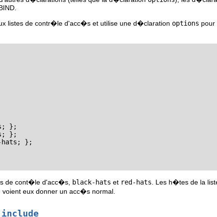
 BIND.
x listes de contr�le d'acc�s et utilise une d�claration
options
pour 
; };

; };

hats; };

es de cont�le d'acc�s,
black-hats
et
red-hats
. Les h�tes de la lis
 voient eux donner un acc�s normal.
n
include