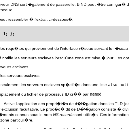
erveur DNS sert �galement de passerelle, BIND peut �tre configur� d
�seaux.
eut ressembler � l'extrait ci-dessous�:
.1; };

les requ�tes qui proviennent de l'interface r�seau servant le r�seau
d
notifie les serveurs esclaves lorsqu'une zone est mise � jour. Les o
rveurs esclaves.
les serveurs esclaves.
 seulement les serveurs esclaves sp�cifi�s dans une liste
also-noti
placement du fichier de processus ID cr�� par
named
.
 Active l'application des propri�t�s de d�l�gation dans les TLD (de 
d'exclusion facultative. Le proc�d� dit de
D�l�gation
consiste � divi
�ments connus sous le nom
NS records
sont utilis�s. Ces informatio
zone particuli�re.