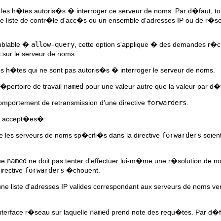
es h�tes autoris�s � interroger ce serveur de noms. Par d�faut, tou
i une liste de contr�le d'acc�s ou un ensemble d'adresses IP ou de r�se
blable �
allow-query
, cette option s'applique � des demandes r�c
sur le serveur de noms.
s h�tes qui ne sont pas autoris�s � interroger le serveur de noms.
pertoire de travail
named
pour une valeur autre que la valeur par d�
mportement de retransmission d'une directive
forwarders
.
nt accept�es�:
 les serveurs de noms sp�cifi�s dans la directive
forwarders
soien
ue
named
ne doit pas tenter d'effectuer lui-m�me une r�solution de 
irective
forwarders
�chouent.
e liste d'adresses IP valides correspondant aux serveurs de noms ve
nterface r�seau sur laquelle
named
prend note des requ�tes. Par d�faut