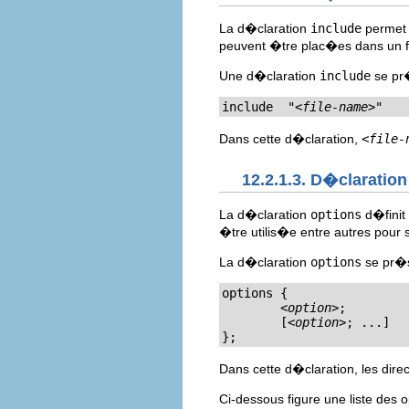
La d�claration
include
permet �
peuvent �tre plac�es dans un fi
Une d�claration
include
se pr�
include  "
<file-name>
"
Dans cette d�claration,
<file-
12.2.1.3. D�claratio
La d�claration
options
d�finit 
�tre utilis�e entre autres pour 
La d�claration
options
se pr�s
options { 

<option>
;

	[
<option>
; ...] 

};
Dans cette d�claration, les dire
Ci-dessous figure une liste des