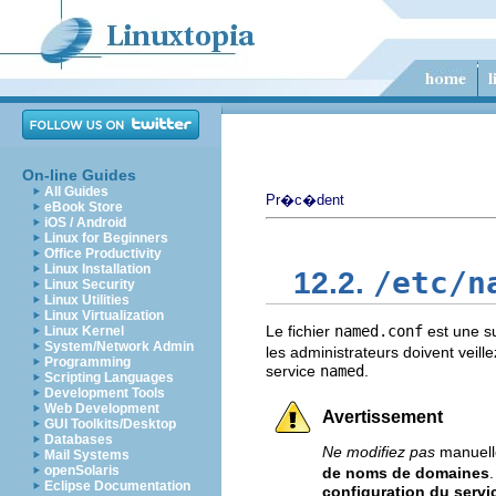
On-line Guides
All Guides
Pr�c�dent
eBook Store
iOS / Android
Linux for Beginners
Office Productivity
Linux Installation
/etc/n
12.2.
Linux Security
Linux Utilities
Linux Virtualization
Le fichier
named.conf
est une su
Linux Kernel
System/Network Admin
les administrateurs doivent vei
Programming
service
named
.
Scripting Languages
Development Tools
Web Development
Avertissement
GUI Toolkits/Desktop
Databases
Ne modifiez pas
manuelle
Mail Systems
openSolaris
de noms de domaines
Eclipse Documentation
configuration du serv