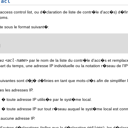
n
acl
 access control list, ou d�claration de liste de contr�le d'acc�s) d�
noms.
e sous le format suivant�:


cez
<acl-name>
par le nom de la liste du contr�le d'acc�s et rempla
upart du temps, une adresse IP individuelle ou la notation r�seau de l'IP
uivantes sont d�j� d�finies en tant que mots-cl�s afin de simplifier 
s les adresses IP.
 toute adresse IP utilis�e par le syst�me local.
 toute adresse IP sur tout r�seau auquel le syst�me local est con
aucune adresse IP.
 d'autres d�clarations (telles que la d�claration
options
), les d�clar