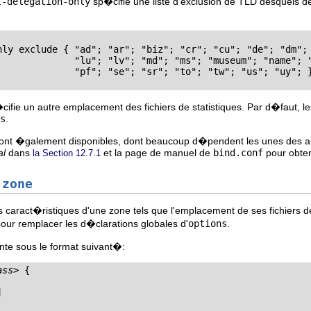
t-delegation-only
sp�cifie une liste d'exclusion de TLD desquels
nly exclude { "ad"; "ar"; "biz"; "cr"; "cu"; "de"; "dm"; 
 "name"; "no"; "pa"; 

w"; "us"; "uy"; };

fie un autre emplacement des fichiers de statistiques. Par d�faut, le
s
.
ont �galement disponibles, dont beaucoup d�pendent les unes des au
al
dans
et la page de manuel de
bind.conf
pour obten
la Section 12.7.1
n
zone
s caract�ristiques d'une zone tels que l'emplacement de ses fichiers d
our remplacer les d�clarations globales d'
options
.
te sous le format suivant�:
ass>
 {


