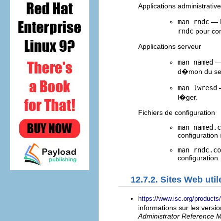
Applications administrativ
man rndc
— E
rndc
pour con
Applications serveur
man named
— 
d�mon du se
man lwresd
—
l�ger.
Fichiers de configuration
man named.c
configuration
man rndc.co
configuration
12.7.2. Sites Web util
https://www.isc.org/product
informations sur les versi
Administrator Reference 