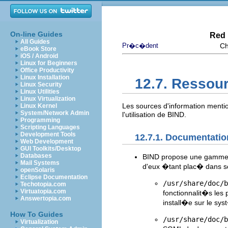
On-line Guides
Red 
All Guides
Pr�c�dent
Ch
eBook Store
iOS / Android
Linux for Beginners
Office Productivity
Linux Installation
12.7. Ressou
Linux Security
Linux Utilities
Linux Virtualization
Les sources d'information ment
Linux Kernel
System/Network Admin
l'utilisation de BIND.
Programming
Scripting Languages
Development Tools
12.7.1. Documentatio
Web Development
GUI Toolkits/Desktop
Databases
BIND propose une gamme 
Mail Systems
d'eux �tant plac� dans s
openSolaris
Eclipse Documentation
/usr/share/doc/b
Techotopia.com
Virtuatopia.com
fonctionnalit�s le
Answertopia.com
install�e sur le sy
How To Guides
/usr/share/doc/b
Virtualization