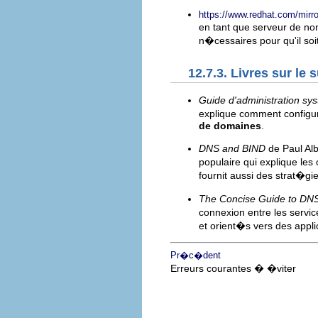
https://www.redhat.com/m
en tant que serveur de nom
n�cessaires pour qu'il so
12.7.3. Livres sur le s
Guide d'administration sy
explique comment configur
de domaines
.
DNS and BIND
de Paul Alb
populaire qui explique les
fournit aussi des strat�g
The Concise Guide to DN
connexion entre les servic
et orient�s vers des appli
Pr�c�dent
Erreurs courantes � �viter