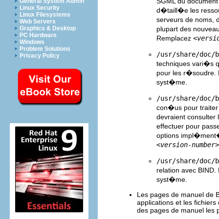
SGML du document 
General System Admin
Linux Security
d�taill�e les resso
Linux Filesystems
serveurs de noms, d'
Web Servers
plupart des nouveaux
Graphics & Desktop
PC Hardware
Remplacez
<versi
Windows
Problem Solutions
/usr/share/doc/b
Privacy Policy
techniques vari�s q
pour les r�soudre
syst�me.
/usr/share/doc/b
con�us pour traiter
devraient consulter
effectuer pour passe
options impl�ment�
<version-number>
/usr/share/doc/b
relation avec BIND
syst�me.
Les pages de manuel de BI
applications et les fichier
des pages de manuel les p