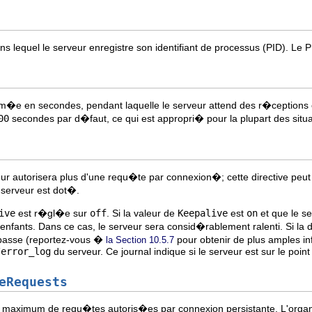
ns lequel le serveur enregistre son identifiant de processus (PID). Le
im�e en secondes, pendant laquelle le serveur attend des r�ceptions
00
secondes par d�faut, ce qui est appropri� pour la plupart des situa
eur autorisera plus d'une requ�te par connexion�; cette directive peut 
 serveur est dot�.
ive
est r�gl�e sur
off
. Si la valeur de
Keepalive
est
on
et que le s
ants. Dans ce cas, le serveur sera consid�rablement ralenti. Si la d
basse (reportez-vous �
pour obtenir de plus amples inf
la Section 10.5.7
/error_log
du serveur. Ce journal indique si le serveur est sur le poi
eRequests
re maximum de requ�tes autoris�es par connexion persistante. L'organ