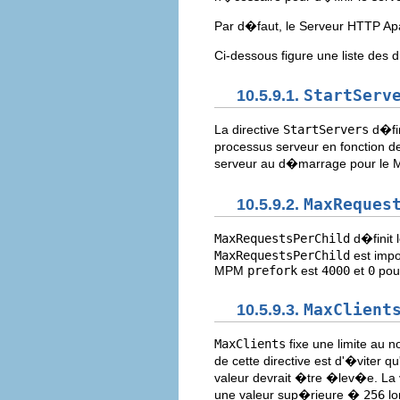
Par d�faut, le Serveur HTTP Apa
Ci-dessous figure une liste des 
10.5.9.1.
StartServ
La directive
StartServers
d�fi
processus serveur en fonction d
serveur au d�marrage pour le
10.5.9.2.
MaxReques
MaxRequestsPerChild
d�finit 
MaxRequestsPerChild
est impo
MPM
prefork
est
4000
et
0
pou
10.5.9.3.
MaxClient
MaxClients
fixe une limite au 
de cette directive est d'�viter
valeur devrait �tre �lev�e. La
une valeur sup�rieure �
256
lo