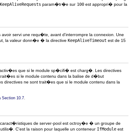
KeepAliveRequests
param�tr�e sur
100
est appropri� pour la
avoir servi une requ�te, avant d'interrompre la connexion. Une
t, la valeur donn�e � la directive
KeepAliveTimeout
est de 15
 activ�es que si le module sp�cifi� est charg�. Les directives
 trait�es si le module contenu dans la balise de d�but
es directives ne sont trait�es que si le module contenu dans la
.
a Section 10.7
s caract�ristiques de server-pool est octroy�e � un groupe de
ilis�. C'est la raison pour laquelle un conteneur
IfModule
est