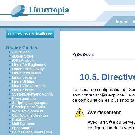
On-line Guides
All Guides
Pr�c�dent
eBook Store
iOS / Android
Linux for Beginners
Office Productivity
Linux Installation
10.5. Directi
Linux Security
Linux Utilities
Linux Virtualization
Le fichier de configuration du 
Linux Kernel
System/Network Admin
sont contenu tr�s explicite. La 
Programming
de configuration les plus importa
Scripting Languages
Development Tools
Web Development
Avertissement
GUI Toolkits/Desktop
Databases
Avec l'arriv�e du Serveu
Mail Systems
configuration de la vers
openSolaris
Eclipse Documentation