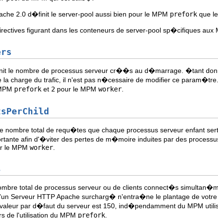
che 2.0 d�finit le server-pool aussi bien pour le MPM
prefork
que l
directives figurant dans les conteneurs de server-pool sp�cifiques aux
ers
nit le nombre de processus serveur cr��s au d�marrage. �tant do
e la charge du trafic, il n'est pas n�cessaire de modifier ce param�
 MPM
prefork
et
2
pour le MPM
worker
.
tsPerChild
le nombre total de requ�tes que chaque processus serveur enfant sert 
rtante afin d'�viter des pertes de m�moire induites par des processu
r le MPM
worker
.
s
nombre total de processus serveur ou de clients connect�s simultan�m
 qu'un Serveur HTTP Apache surcharg� n'entra�ne le plantage de votre 
 valeur par d�faut du serveur est 150, ind�pendamment du MPM utilis
rs de l'utilisation du MPM
prefork
.