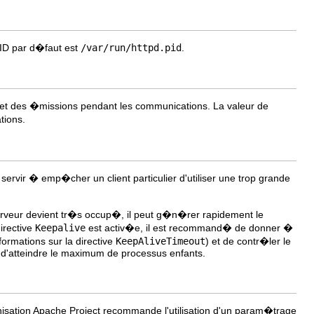
 PID par d�faut est
/var/run/httpd.pid
.
 et des �missions pendant les communications. La valeur de
tions.
servir � emp�cher un client particulier d'utiliser une trop grande
erveur devient tr�s occup�, il peut g�n�rer rapidement le
irective
Keepalive
est activ�e, il est recommand� de donner �
ormations sur la directive
KeepAliveTimeout
) et de contr�ler le
nt d'atteindre le maximum de processus enfants.
isation Apache Project recommande l'utilisation d'un param�trage