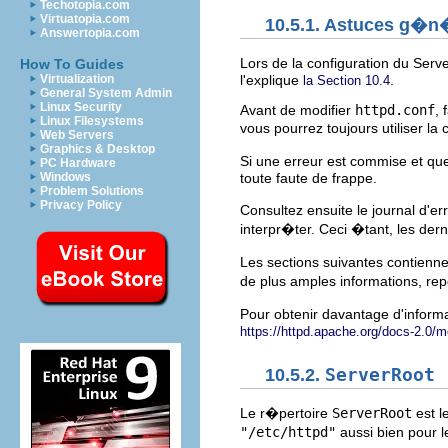
Techotopia.com
Virtuatopia.com
10.5.1. Astuces g�n�
Answertopia.com
Lors de la configuration du Ser
How To Guides
l'explique
.
Virtualization
la Section 10.4
General System Admin
Linux Security
Avant de modifier
httpd.conf
, 
Linux Filesystems
vous pourrez toujours utiliser 
Web Servers
Graphics & Desktop
Si une erreur est commise et qu
PC Hardware
toute faute de frappe.
Windows
Problem Solutions
Privacy Policy
Consultez ensuite le journal d'e
interpr�ter. Ceci �tant, les dern
Les sections suivantes contienne
de plus amples informations, re
Pour obtenir davantage d'informa
https://httpd.apache.org/docs-2.0/
10.5.2.
ServerRoot
Le r�pertoire
ServerRoot
est l
"/etc/httpd"
aussi bien pour 