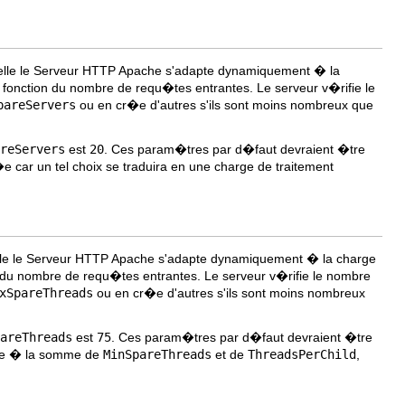
quelle le Serveur HTTP Apache s'adapte dynamiquement � la
nction du nombre de requ�tes entrantes. Le serveur v�rifie le
pareServers
ou en cr�e d'autres s'ils sont moins nombreux que
reServers
est
20
. Ces param�tres par d�faut devraient �tre
 car un tel choix se traduira en une charge de traitement
uelle le Serveur HTTP Apache s'adapte dynamiquement � la charge
u nombre de requ�tes entrantes. Le serveur v�rifie le nombre
xSpareThreads
ou en cr�e d'autres s'ils sont moins nombreux
areThreads
est
75
. Ces param�tres par d�faut devraient �tre
le � la somme de
MinSpareThreads
et de
ThreadsPerChild
,