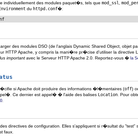
ise individuellement des modules paquet�s, tels que
mod_ssl
,
mod_pe
Environment
du
httpd.conf
�:
nf
harger des modules DSO (de l'anglais Dynamic Shared Object, objet p
ur HTTP Apache, y compris la mani�re pr�cise d'utiliser la directive
L
plus important
avec le Serveur HTTP Apache 2.0. Reportez-vous �
la S
atus
�cifie si Apache doit produire des informations �l�mentaires (
off
) o
pel�. Ce dernier est appel� � l'aide des balises
Location
. Pour obt
.
60
es directives de configuration. Elles s'appliquent si r�sultat du "test
st faux.