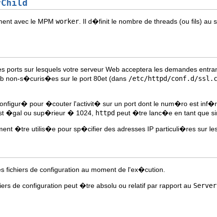
rChild
uement avec le MPM
worker
. Il d�finit le nombre de threads (ou fils) a
 les ports sur lesquels votre serveur Web acceptera les demandes ent
b non-s�curis�es sur le port 80et (dans
/etc/httpd/conf.d/ssl.
nfigur� pour �couter l'activit� sur un port dont le num�ro est inf�rie
est �gal ou sup�rieur � 1024,
httpd
peut �tre lanc�e en tant que sim
nt �tre utilis�e pour sp�cifier des adresses IP particuli�res sur les
es fichiers de configuration au moment de l'ex�cution.
ers de configuration peut �tre absolu ou relatif par rapport au
Server