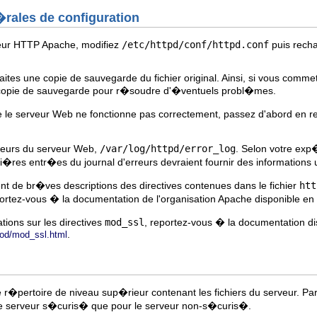
rales de configuration
veur HTTP Apache, modifiez
/etc/httpd/conf/httpd.conf
puis rech
faites une copie de sauvegarde du fichier original. Ainsi, si vous commet
la copie de sauvegarde pour r�soudre d'�ventuels probl�mes.
e le serveur Web ne fonctionne pas correctement, passez d'abord en r
rreurs du serveur Web,
/var/log/httpd/error_log
. Selon votre exp�
i�res entr�es du journal d'erreurs devraient fournir des informations u
nt de br�ves descriptions des directives contenues dans le fichier
htt
portez-vous � la documentation de l'organisation Apache disponible en
tions sur les directives
mod_ssl
, reportez-vous � la documentation di
.
mod/mod_ssl.html
e r�pertoire de niveau sup�rieur contenant les fichiers du serveur. Par
le serveur s�curis� que pour le serveur non-s�curis�.