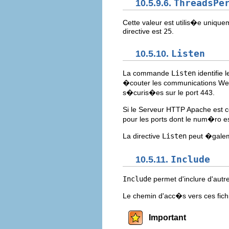
10.5.9.6.
ThreadsPe
Cette valeur est utilis�e uniq
directive est
25
.
10.5.10.
Listen
La commande
Listen
identifie
�couter les communications We
s�curis�es sur le port 443.
Si le Serveur HTTP Apache est co
pour les ports dont le num�ro 
La directive
Listen
peut �galeme
10.5.11.
Include
Include
permet d'inclure d'autr
Le chemin d'acc�s vers ces fichi
Important