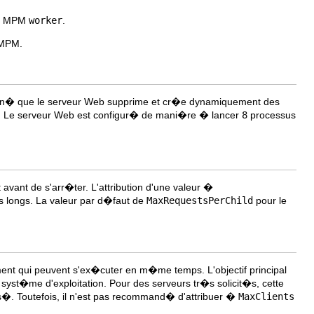
e MPM
worker
.
 MPM.
nn� que le serveur Web supprime et cr�e dynamiquement des
tre. Le serveur Web est configur� de mani�re � lancer
8
processus
avant de s'arr�ter. L'attribution d'une valeur �
s longs. La valeur par d�faut de
MaxRequestsPerChild
pour le
ent qui peuvent s'ex�cuter en m�me temps. L'objectif principal
syst�me d'exploitation. Pour des serveurs tr�s solicit�s, cette
�. Toutefois, il n'est pas recommand� d'attribuer �
MaxClients