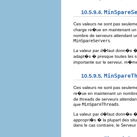
10.5.9.4.
MinSpareS
Ces valeurs ne sont pas seulem
charge re�ue en maintenant un 
nombre de serveurs attendant un
MinSpareServers
.
La valeur par d�faut donn�e 
adapt�s � presque toutes les s
importante sur le serveur, m�me si
10.5.9.5.
MinSpareT
Ces valeurs ne sont pas seulem
re�ue en maintenant un nombre 
de threads de serveurs attendan
que
MinSpareThreads
.
La valeur par d�faut donn�e 
appropri�s � la plupart des situ
dans le cas contraire, le Serve