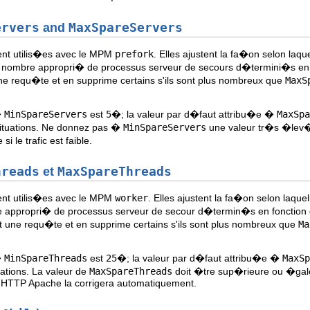
ervers
and
MaxSpareServers
ent utilis�es avec le MPM
prefork
. Elles ajustent la fa�on selon la
nombre appropri� de processus serveur de secours d�termini�s en fo
e requ�te et en supprime certains s'ils sont plus nombreux que
MaxS
�
MinSpareServers
est
5
�; la valeur par d�faut attribu�e �
MaxSpa
ituations. Ne donnez pas �
MinSpareServers
une valeur tr�s �lev�e
 le trafic est faible.
hreads
et
MaxSpareThreads
ent utilis�es avec le MPM
worker
. Elles ajustent la fa�on selon laq
appropri� de processus serveur de secour d�termin�s en fonction d
t une requ�te et en supprime certains s'ils sont plus nombreux que
Ma
�
MinSpareThreads
est
25
�; la valeur par d�faut attribu�e �
MaxSp
ations. La valeur de
MaxSpareThreads
doit �tre sup�rieure ou �ga
ur HTTP Apache la corrigera automatiquement.