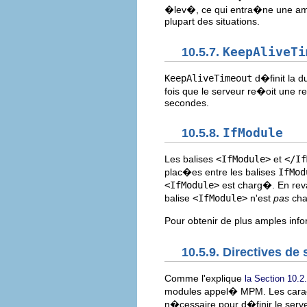
�lev�, ce qui entra�ne une am�
plupart des situations.
10.5.7.
KeepAliveTi
KeepAliveTimeout
d�finit la d
fois que le serveur re�oit une re
secondes.
10.5.8.
IfModule
Les balises
<IfModule>
et
</If
plac�es entre les balises
IfMod
<IfModule>
est charg�. En reva
balise
<IfModule>
n'est
pas
cha
Pour obtenir de plus amples in
10.5.9. Directives d
Comme l'explique
la Section 10.2
modules appel� MPM. Les caract�
n�cessaire pour d�finir le serve