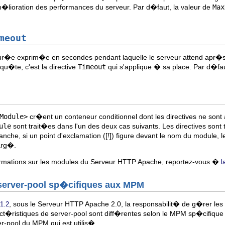
lioration des performances du serveur. Par d�faut, la valeur de
Max
meout
ur�e exprim�e en secondes pendant laquelle le serveur attend apr�s 
qu�te, c'est la directive
Timeout
qui s'applique � sa place. Par d�fau
Module>
cr�ent un conteneur conditionnel dont les directives ne sont
ule
sont trait�es dans l'un des deux cas suivants. Les directives sont
nche, si un point d'exclamation (
[!]
) figure devant le nom du module, l
rg�.
formations sur les modules du Serveur HTTP Apache, reportez-vous �
l
e server-pool sp�cifiques aux MPM
, sous le Serveur HTTP Apache 2.0, la responsabilit� de g�rer le
.1.2
ristiques de server-pool sont diff�rentes selon le MPM sp�cifique ut
r-pool du MPM qui est utilis�.