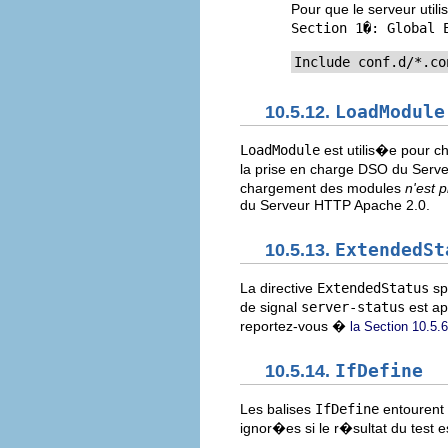
Pour que le serveur util
Section 1�: Global 
Include conf.d/*.co
10.5.12.
LoadModule
LoadModule
est utilis�e pour c
la prise en charge DSO du Serve
chargement des modules
n'est 
du Serveur HTTP Apache 2.0.
10.5.13.
ExtendedSt
La directive
ExtendedStatus
sp
de signal
server-status
est ap
reportez-vous �
la Section 10.5.
10.5.14.
IfDefine
Les balises
IfDefine
entourent d
ignor�es si le r�sultat du test e