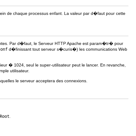
u sein de chaque processus enfant. La valeur par d�faut pour cette
rantes. Par d�faut, le Serveur HTTP Apache est param�tr� pour
conf
d�finissant tout serveur s�curis�) les communications Web
ur � 1024, seul le super-utilisateur peut le lancer. En revanche,
ple utilisateur.
quelles le serveur acceptera des connexions.
Root
.