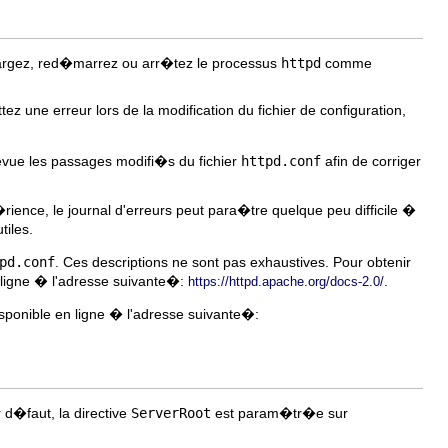
argez, red�marrez ou arr�tez le processus
httpd
comme
tez une erreur lors de la modification du fichier de configuration,
evue les passages modifi�s du fichier
httpd.conf
afin de corriger
rience, le journal d'erreurs peut para�tre quelque peu difficile �
tiles.
pd.conf
. Ces descriptions ne sont pas exhaustives. Pour obtenir
 ligne � l'adresse suivante�:
.
https://httpd.apache.org/docs-2.0/
sponible en ligne � l'adresse suivante�:
 d�faut, la directive
ServerRoot
est param�tr�e sur