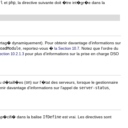
rl
et
php
, la directive suivante doit �tre int�gr�e dans la
artag� dynamiquement). Pour obtenir davantage d'informations sur
oadModule
, reportez-vous �
. Notez que l'ordre du
la Section 10.7
pour plus d'informations sur la prise en charge DSO
ection 10.2.1.3
u d�taill�es (
on
) sur l'�tat des serveurs, lorsque le gestionnaire
enir davantage d'informations sur l'appel de
server-status
,
" sp�cifi� dans la balise
IfDefine
est vrai. Les directives sont