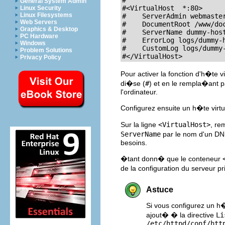
General System Admin
#<VirtualHost  *:80>

Linux Security
Linux Filesystems
#    ServerAdmin 
webmaste
Web Servers
#    DocumentRoot /www/doc
Graphics & Desktop
#    ServerName dummy-host
PC Hardware
#    ErrorLog logs/dummy-h
Windows
#    CustomLog logs/dummy-
Problem Solutions
#</VirtualHost>
Privacy Policy
Pour activer la fonction d'h�t
di�se (
#
) et en le rempla�ant p
l'ordinateur.
Configurez ensuite un h�te virt
Sur la ligne
<VirtualHost>
, re
ServerName
par le nom d'un D
besoins.
�tant donn� que le conteneur
de la configuration du serveur 
Astuce
Si vous configurez un h�
ajout� � la directive
Li
/etc/httpd/conf/htt