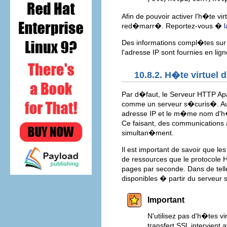
Afin de pouvoir activer l'h�te v
red�marr�. Reportez-vous �
l
Des informations compl�tes sur l
l'adresse IP sont fournies en li
10.8.2. H�te virtuel
Par d�faut, le Serveur HTTP A
comme un serveur s�curis�. Aus
adresse IP et le m�me nom d'h�
Ce faisant, des communications
simultan�ment.
Il est important de savoir que
de ressources que le protocole
pages par seconde. Dans de tell
disponibles � partir du serveur 
Important
N'utilisez pas d'h�tes 
transfert SSL intervient