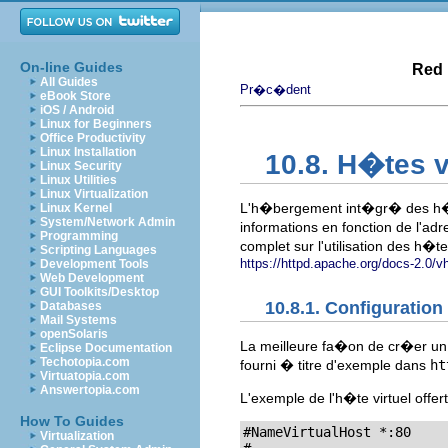
On-line Guides
Red 
All Guides
Pr�c�dent
eBook Store
iOS / Android
Linux for Beginners
Office Productivity
Linux Installation
10.8. H�tes v
Linux Security
Linux Utilities
Linux Virtualization
L'h�bergement int�gr� des h�te
Linux Kernel
System/Network Admin
informations en fonction de l'adr
Programming
complet sur l'utilisation des h�t
Scripting Languages
https://httpd.apache.org/docs-2.0/v
Development Tools
Web Development
GUI Toolkits/Desktop
10.8.1. Configuration
Databases
Mail Systems
openSolaris
La meilleure fa�on de cr�er un h
Eclipse Documentation
Techotopia.com
fourni � titre d'exemple dans
ht
Virtuatopia.com
Answertopia.com
L'exemple de l'h�te virtuel off
How To Guides
#NameVirtualHost *:80

Virtualization
#
