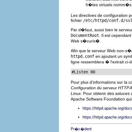
h�tes virtuels nomm�s 
Les directives de configuration 
fichier
/etc/httpd/conf.d/ss
Par d�faut, aussi bien le serv
DocumentRoot
. Il est cepend
Web s�curis�.
Afin que le serveur Web non-s�c
httpd.conf
en ajoutant un sym
ligne ressemblera � l'extrait ci
#Listen 80
Pour plus d'informations sur la c
Configuration du serveur HTTP
Linux
. Pour obtenir des astuces
Apache Software Foundation qui 
https://httpd.apache.org/docs
https://httpd.apache.org/doc
Pr�c�dent