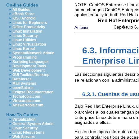
NOTE: CentOS Enterprise Linux i
On-line Guides
name changes CentOS Enterprise 
All Guides
eBook Store
applies equally to both Red Hat
iOS / Android
Red Hat Enterpri
Linux for Beginners
Cap�tulo 6. 
Office Productivity
Anterior
Linux Installation
Linux Security
Linux Utilities
Linux Virtualization
6.3. Informa
Linux Kernel
System/Network Admin
Programming
Enterprise Li
Scripting Languages
Development Tools
Web Development
Las secciones siguientes descri
GUI Toolkits/Desktop
Databases
se relacionan con la administra
Mail Systems
openSolaris
Eclipse Documentation
6.3.1. Cuentas de us
Techotopia.com
Virtuatopia.com
Answertopia.com
Bajo Red Hat Enterprise Linux, u
o archivos a los cuales tengan 
How To Guides
Enterprise Linux determina si u
Virtualization
asignados a ellos.
General System Admin
Linux Security
Existen tres tipos diferentes de 
Linux Filesystems
para controlar los tipos de acce
Web Servers