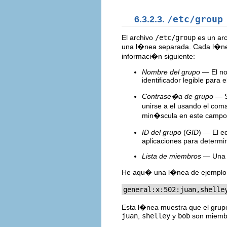
6.3.2.3.
/etc/group
El archivo
/etc/group
es un arc
una l�nea separada. Cada l�nea 
informaci�n siguiente:
Nombre del grupo
— El nom
identificador legible para e
Contrase�a de grupo
— Si
unirse a el usando el co
min�scula en este campo
ID del grupo
(
GID
) — El e
aplicaciones para determin
Lista de miembros
— Una l
He aqu� una l�nea de ejempl
general:x:502:juan,shelle
Esta l�nea muestra que el gru
juan
,
shelley
y
bob
son miemb