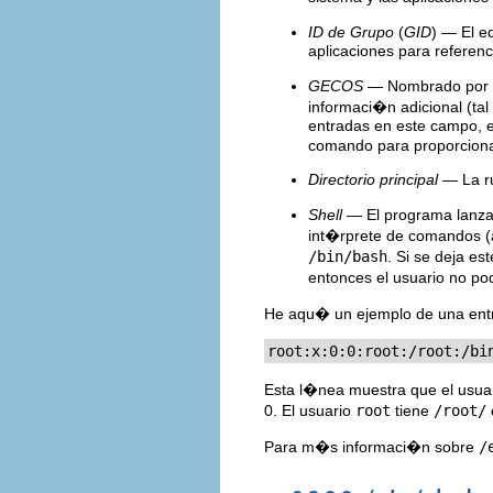
ID de Grupo
(
GID
) — El e
aplicaciones para referenc
GECOS
— Nombrado por r
informaci�n adicional (ta
entradas en este campo, e
comando para proporcionar
Directorio principal
— La rut
Shell
— El programa lanza
int�rprete de comandos 
/bin/bash
. Si se deja es
entonces el usuario no po
He aqu� un ejemplo de una en
root:x:0:0:root:/root:/bi
Esta l�nea muestra que el usua
0. El usuario
root
tiene
/root/
Para m�s informaci�n sobre
/