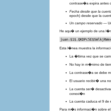
contrase�a expira antes d
Fecha desde que la cuent
epoch) desde que la cuent
Un campo reservado
— Un 
He aqu� un ejemplo de una l�
juan:$1$.QKDPc5E$SWlkjRWe
Esta l�nea muestra la informaci
La �ltima vez que se cam
No hay in m�nimo de tiem
La contrase�a se debe m
El usuario recibir� una n
La cuenta ser� desactiva
conexi�n
La cuenta caduca el 9 de
Para m�s informaci�n sobre el