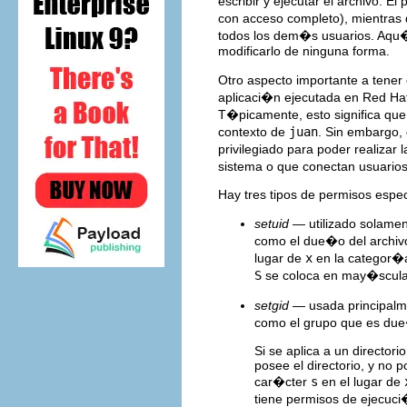
escribir y ejecutar el archivo.
con acceso completo), mientras 
todos los dem�s usuarios. Aqu�,
modificarlo de ninguna forma.
Otro aspecto importante a tener
aplicaci�n ejecutada en Red Hat
T�picamente, esto significa que 
contexto de
juan
. Sin embargo,
privilegiado para poder realizar
sistema o que conectan usuarios
Hay tres tipos de permisos espec
setuid
— utilizado solament
como el due�o del archivo
lugar de
x
en la categor�a 
S
se coloca en may�sculas
setgid
— usada principalme
como el grupo que es due�
Si se aplica a un director
posee el directorio, y no p
car�cter
s
en el lugar de
tiene permisos de ejecuc