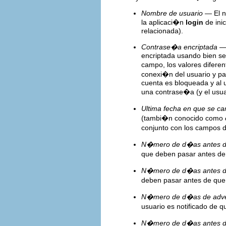
Nombre de usuario
— El n
la aplicaci�n
login
de ini
relacionada).
Contrase�a encriptada
— 
encriptada usando bien se
campo, los valores diferen
conexi�n del usuario y par
cuenta es bloqueada y al u
una contrase�a (y el usu
Ultima fecha en que se c
(tambi�n conocido como
conjunto con los campos 
N�mero de d�as antes de
que deben pasar antes de
N�mero de d�as antes de
deben pasar antes de que
N�mero de d�as de adver
usuario es notificado de 
N�mero de d�as antes de