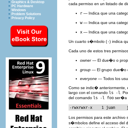
Graphics & Desktop
cada permiso en un listado de di
PC Hardware
Windows
r
— Indica que una catego
Problem Solutions
Privacy Policy
w
— Indica que una catego
x
— Indica que una catego
Un cuarto s�mbolo (
-
) indica 
Cada uno de estos tres permisos
owner
— El due�o o propie
group
— El grupo due�o de
everyone
— Todos los usua
Como se indic� anteriormente, es
largo con el comando
ls -l
. Po
del comando
ls -l foo
ser�a 
-rwxrwxr-x    1 juan     
Los permisos para este archivo 
s�mbolos define el acceso del 