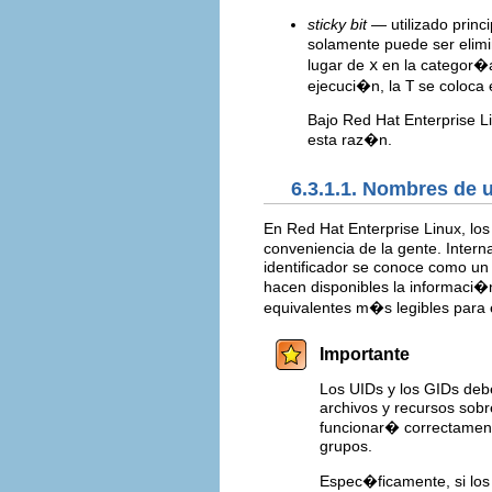
sticky bit
— utilizado princi
solamente puede ser elimi
lugar de
x
en la categor�a
ejecuci�n, la
T
se coloca 
Bajo Red Hat Enterprise Lin
esta raz�n.
6.3.1.1. Nombres de 
En Red Hat Enterprise Linux, lo
conveniencia de la gente. Intern
identificador se conoce como u
hacen disponibles la informaci�n
equivalentes m�s legibles para e
Importante
Los UIDs y los GIDs deb
archivos y recursos sobr
funcionar� correctamen
grupos.
Espec�ficamente, si los