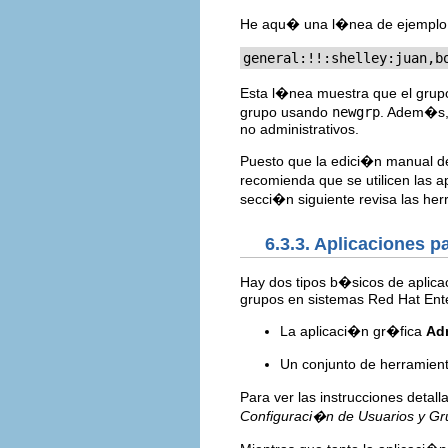
He aqu� una l�nea de ejempl
general:!!:shelley:juan,b
Esta l�nea muestra que el gru
grupo usando
newgrp
. Adem�s
no administrativos.
Puesto que la edici�n manual de 
recomienda que se utilicen las a
secci�n siguiente revisa las herr
6.3.3. Aplicaciones 
Hay dos tipos b�sicos de aplica
grupos en sistemas Red Hat Ente
La aplicaci�n gr�fica
Adm
Un conjunto de herramie
Para ver las instrucciones detal
Configuraci�n de Usuarios y G