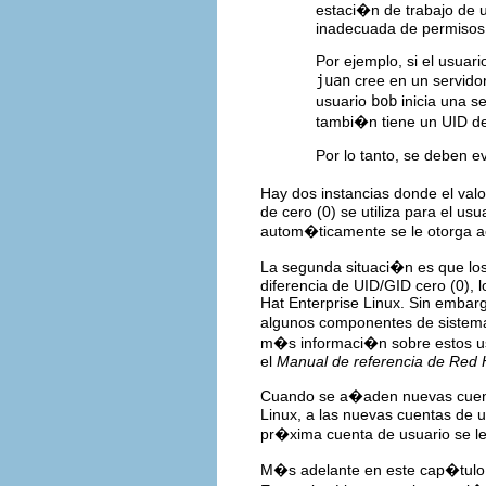
estaci�n de trabajo de u
inadecuada de permisos 
Por ejemplo, si el usuar
juan
cree en un servidor
usuario
bob
inicia una s
tambi�n tiene un UID d
Por lo tanto, se deben ev
Hay dos instancias donde el val
de cero (0) se utiliza para el usu
autom�ticamente se le otorga a
La segunda situaci�n es que los
diferencia de UID/GID cero (0),
Hat Enterprise Linux. Sin embar
algunos componentes de sistemas
m�s informaci�n sobre estos us
el
Manual de referencia de Red H
Cuando se a�aden nuevas cuent
Linux, a las nuevas cuentas de 
pr�xima cuenta de usuario se l
M�s adelante en este cap�tulo 