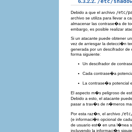
6.3.2.2.
/etc/shado
Debido a que el archivo
/etc/p
archivo se utiliza para llevar a
almacenar las contrase�a de t
embargo, es posible realizar at
Si un atacante puede obtener u
vez de arriesgar la detecci�n t
generada por un descifrador de 
forma siguiente:
Un descifrador de contra
Cada contrase�a potencial 
La contrase�a potencial 
El aspecto m�s peligroso de est
Debido a esto, el atacante puede
pasar a trav�s de n�meros ma
Por esta raz�n, el archivo
/etc
(e informaci�n opcional de cadu
de usuario est� en una l�nea se
incluyendo la informaci�n siguie