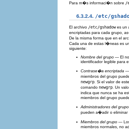
Para m�s informaci�n sobre
/
6.3.2.4.
/etc/gshad
El archivo
/etc/gshadow
es un a
encriptadas para cada grupo, a
De la misma forma que en el ar
Cada una de estas l�neas es una
siguiente:
Nombre del grupo
— El nom
identificador legible para e
Contrase�a encriptada
— 
miembros del grupo puede
newgrp
. Si el valor de e
comando
newgrp
. Un val
indica que nunca se ha est
miembros del grupo puede
Administradores del grupo
pueden a�adir o elimina
Miembros del grupo
— Los 
miembros normales, no adm