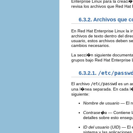
Enterprise Linux para la creaci�
revisa los archivos que Red Hat E
6.3.2. Archivos que 
En Red Hat Enterprise Linux la 
archivos de texto dentro del dire
usuario, estos archivos deben s
cambios necesarios.
La secci�n siguiente documenta 
grupos bajo Red Hat Enterprise 
6.3.2.1.
/etc/passw
El archivo
/etc/passwd
es un ar
una l�nea separada. En cada l�n
siguiente:
Nombre de usuario
— El n
Contrase�a
— Contiene l
detalles sobre esto ensegu
ID del usuario
(
UID
) — El 
sistema y las aplicaciones