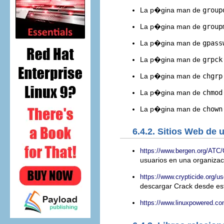
La p�gina man de
group
La p�gina man de
group
La p�gina man de
gpass
La p�gina man de
grpck
La p�gina man de
chgrp
La p�gina man de
chmod
La p�gina man de
chown
6.4.2. Sitios Web de u
https://www.bergen.org/ATC
usuarios en una organiza
https://www.crypticide.org/u
descargar Crack desde est
https://www.linuxpowered.com/