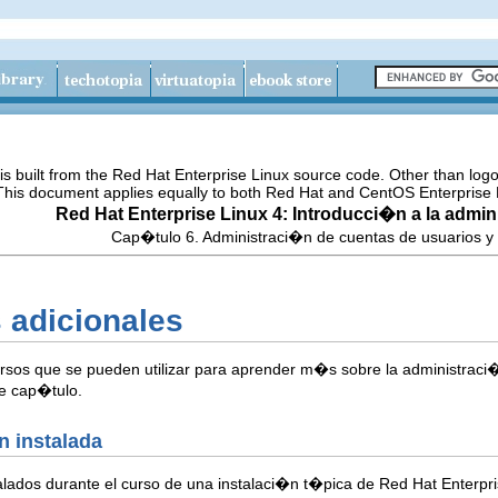
s built from the Red Hat Enterprise Linux source code. Other than lo
 This document applies equally to both Red Hat and CentOS Enterprise 
Red Hat Enterprise Linux 4: Introducci�n a la admi
Cap�tulo 6. Administraci�n de cuentas de usuarios y
 adicionales
ursos que se pueden utilizar para aprender m�s sobre la administraci
te cap�tulo.
n instalada
talados durante el curso de una instalaci�n t�pica de Red Hat Enterp