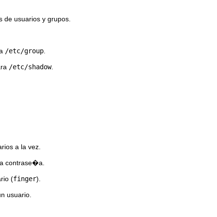
de usuarios y grupos.
ra
/etc/group
.
ara
/etc/shadow
.
ios a la vez.
na contrase�a.
io (
finger
).
n usuario.