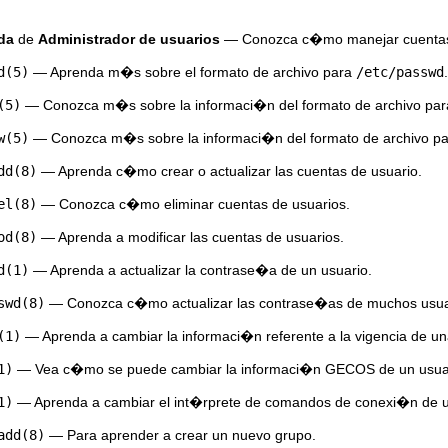
da
de
Administrador de usuarios
— Conozca c�mo manejar cuentas 
d(5)
— Aprenda m�s sobre el formato de archivo para
/etc/passwd
.
(5)
— Conozca m�s sobre la informaci�n del formato de archivo pa
w(5)
— Conozca m�s sobre la informaci�n del formato de archivo p
dd(8)
— Aprenda c�mo crear o actualizar las cuentas de usuario.
el(8)
— Conozca c�mo eliminar cuentas de usuarios.
od(8)
— Aprenda a modificar las cuentas de usuarios.
d(1)
— Aprenda a actualizar la contrase�a de un usuario.
swd(8)
— Conozca c�mo actualizar las contrase�as de muchos usuar
(1)
— Aprenda a cambiar la informaci�n referente a la vigencia de u
1)
— Vea c�mo se puede cambiar la informaci�n GECOS de un usuar
1)
— Aprenda a cambiar el int�rprete de comandos de conexi�n de u
add(8)
— Para aprender a crear un nuevo grupo.