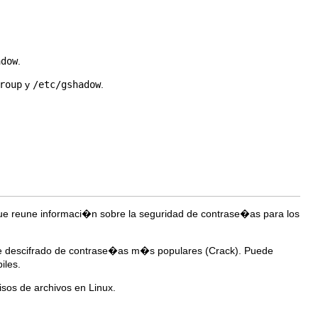
adow
.
roup
y
/etc/gshadow
.
 reune informaci�n sobre la seguridad de contrase�as para los
de descifrado de contrase�as m�s populares (Crack). Puede
iles.
os de archivos en Linux.