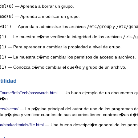
del(8)
— Aprenda a borrar un grupo.
mod(8)
— Aprenda a modificar un grupo.
wd(1)
— Aprenda a administrar los archivos
/etc/group
y
/etc/gsh
(1)
— Le muestra c�mo verificar la integridad de los archivos
/etc/g
(1)
— Para aprender a cambiar la propiedad a nivel de grupo.
(1)
— Le muestra c�mo cambiar los permisos de acceso a archivos.
(1)
— Conozca c�mo cambiar el due�o y grupo de un archivo.
tilidad
— Un buen ejemplo de un documento que
/Course/InfoTech/passwords.html
ci�n.
— La p�gina principal del autor de uno de los programas 
sers/alecm/
a p�gina y verificar cuantos de sus usuarios tienen contrase�as d�b
— Una buena descripci�n general de los permis
html/editorials/file.html