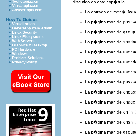
discutida en este cap�tulo.
Techotopia.com
Virtuatopia.com
Answertopia.com
La entrada de men�
Ayu
How To Guides
La p�gina man de
passw
Virtualization
General System Admin
La p�gina man de
group
Linux Security
Linux Filesystems
Web Servers
La p�gina man de
shado
Graphics & Desktop
PC Hardware
La p�gina man de
usera
Windows
Problem Solutions
La p�gina man de
userd
Privacy Policy
La p�gina man de
userm
La p�gina man de
passw
La p�gina man de
chpas
La p�gina man de
chage
La p�gina man de
chfn(
La p�gina man de
chsh(
La p�gina man de
group