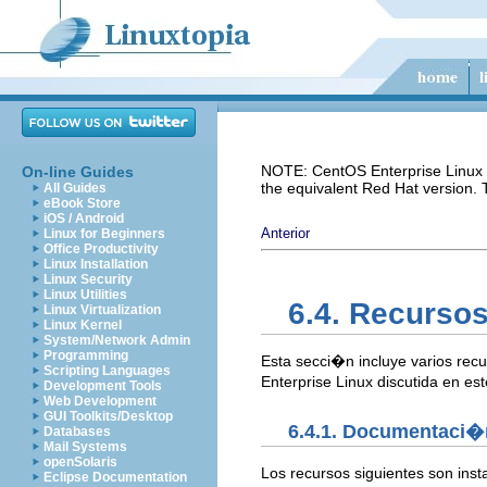
NOTE: CentOS Enterprise Linux i
On-line Guides
the equivalent Red Hat version.
All Guides
eBook Store
iOS / Android
Anterior
Linux for Beginners
Office Productivity
Linux Installation
Linux Security
Linux Utilities
6.4. Recursos
Linux Virtualization
Linux Kernel
System/Network Admin
Programming
Esta secci�n incluye varios rec
Scripting Languages
Enterprise Linux discutida en es
Development Tools
Web Development
GUI Toolkits/Desktop
6.4.1. Documentaci�
Databases
Mail Systems
openSolaris
Los recursos siguientes son ins
Eclipse Documentation