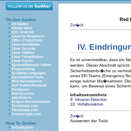
Red 
On-line Guides
All Guides
Zur�ck
eBook Store
iOS / Android
Linux for Beginners
Office Productivity
Linux Installation
IV. Eindrin
Linux Security
Linux Utilities
Linux Virtualization
Es ist unvermeidbar, dass ein N
Linux Kernel
System/Network Admin
werden. Dieser Abschnitt sprich
Programming
Sicherheitseinbr�che zu verhind
Scripting Languages
eines ER-Teams (Emergency Respo
Development Tools
einige solcher Ma�nahmen. Diese
Web Development
GUI Toolkits/Desktop
kann, um Beweise eines Sicherh
Databases
Mail Systems
Inhaltsverzeichnis
openSolaris
9.
Intrusion Detection
Eclipse Documentation
10.
Vorfallsreaktion
Techotopia.com
Virtuatopia.com
Answertopia.com
Zur�ck
Auswerten der Tools
How To Guides
Virtualization