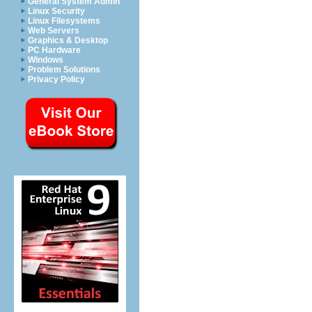
General System Admin
Linux Security
Linux Filesystems
Web Servers
Graphics & Desktop
PC Hardware
Windows
Problem Solutions
Privacy Policy