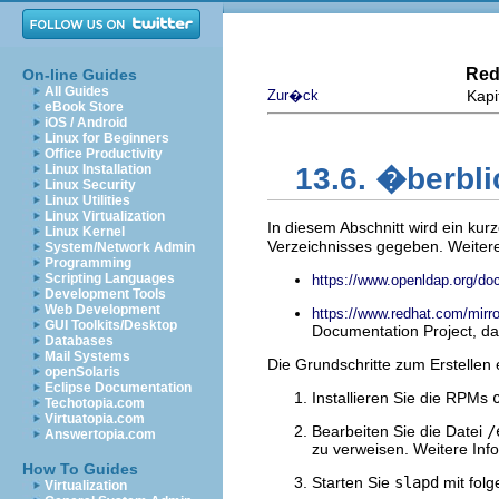
Red
On-line Guides
All Guides
Zur�ck
Kapi
eBook Store
iOS / Android
Linux for Beginners
Office Productivity
Linux Installation
13.6. �berbl
Linux Security
Linux Utilities
Linux Virtualization
In diesem Abschnitt wird ein ku
Linux Kernel
Verzeichnisses gegeben. Weitere
System/Network Admin
Programming
Scripting Languages
https://www.openldap.org/doc
Development Tools
Web Development
https://www.redhat.com/m
GUI Toolkits/Desktop
Documentation Project, da
Databases
Mail Systems
Die Grundschritte zum Erstellen
openSolaris
Eclipse Documentation
Installieren Sie die RPMs
Techotopia.com
Virtuatopia.com
Bearbeiten Sie die Datei
/
Answertopia.com
zu verweisen. Weitere Inf
How To Guides
Starten Sie
slapd
mit fol
Virtualization