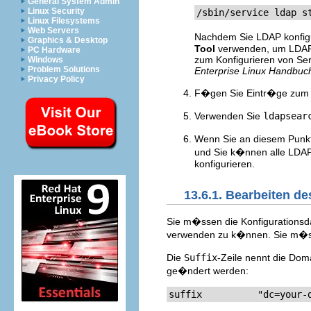
General System Admin
Linux Security
/sbin/service ldap s
Linux Filesystems
Web Servers
Nachdem Sie LDAP konfig
Graphics & Desktop
Tool
verwenden, um LDAP s
PC Hardware
zum Konfigurieren von Ser
Windows
Problem Solutions
Enterprise Linux Handbuch
Privacy Policy
F�gen Sie Eintr�ge zum L
Verwenden Sie
ldapsear
Wenn Sie an diesem Punkt
und Sie k�nnen alle LDAP
konfigurieren.
13.6.1. Bearbeiten d
Sie m�ssen die Konfigurationsd
verwenden zu k�nnen. Sie m�sse
Die
Suffix
-Zeile nennt die Doma
ge�ndert werden:
suffix          "dc=your-