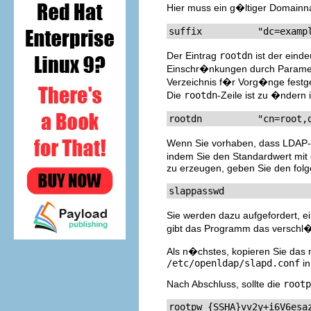
Hier muss ein g�ltiger Domainn
suffix          "dc=examp
Der Eintrag
rootdn
ist der eind
Einschr�nkungen durch Paramete
Verzeichnis f�r Vorg�nge festge
Die
rootdn
-Zeile ist zu �ndern i
rootdn          "cn=root,
Wenn Sie vorhaben, dass LDAP-
indem Sie den Standardwert mit
zu erzeugen, geben Sie den folg
slappasswd
Sie werden dazu aufgefordert, e
gibt das Programm das verschl�
Als n�chstes, kopieren Sie das 
/etc/openldap/slapd.conf
in
Nach Abschluss, sollte die
rootp
rootpw {SSHA}vv2y+i6V6esa