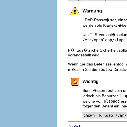
Warnung
LDAP-Passw�rter, einsch
werden als Klartext �be
Um TLS-Verschl�sselung 
/etc/openldap/slapd
F�r zus�tzliche Sicherheit sollt
vorangestellt wird.
Wenn Sie das Befehlszeilentool
m�ssen Sie die
rootpw
-Direkti
Wichtig
Sie m�ssen root sein 
jedoch als Benutzer
lda
welche von
slapadd
erz
folgenden Befehl ein, n
chown -R ldap /var/
Zur�ck