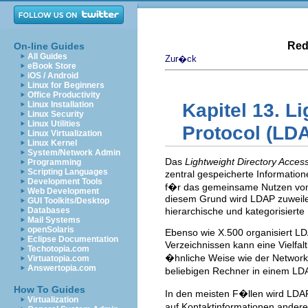
Red
On-line Guides
All Guides
Zur�ck
eBook Store
iOS / Android
Linux for Beginners
Office Productivity
Linux Installation
Kapitel 13. L
Linux Security
Linux Utilities
Protocol (LD
Linux Virtualization
Linux Kernel
System/Network Admin
Das
Lightweight Directory Acces
Programming
Scripting Languages
zentral gespeicherte Informati
Development Tools
f�r das gemeinsame Nutzen von 
Web Development
diesem Grund wird LDAP zuweile
GUI Toolkits/Desktop
Databases
hierarchische und kategorisiert
Mail Systems
openSolaris
Ebenso wie X.500 organisiert LDA
Eclipse Documentation
Verzeichnissen kann eine Vielfa
Techotopia.com
�hnliche Weise wie der Network 
Virtuatopia.com
Answertopia.com
beliebigen Rechner in einem LD
How To Guides
In den meisten F�llen wird LDAP
Virtualization
auf Kontaktinformationen anderer