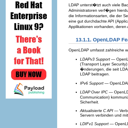
LDAP unterst�tzt auch viele Ba
Administratoren verf�gen hierdur
die Informationsarten, die der S
eine gut durchdachte API (Appli
Applikationen vorhanden, deren
13.1.1. OpenLDAP Fe
OpenLDAP umfasst zahlreiche wi
LDAPv3 Support
— OpenLDA
(Transport Layer Security
�nderungen, die seit LDA
LDAP beitragen.
IPv6 Support
— OpenLDAP u
LDAP Over IPC
— OpenLDAP
Communication) kommuniz
Sicherheit.
Aktualisierte C API
— Verbe
Servern verbinden und mit
LDIFv1 Support
— OpenLDAP