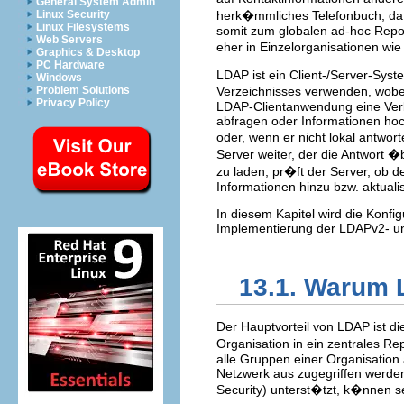
General System Admin
Linux Security
herk�mmliches Telefonbuch, da 
Linux Filesystems
somit zum globalen ad-hoc Repos
Web Servers
eher in Einzelorganisationen wi
Graphics & Desktop
PC Hardware
LDAP ist ein Client-/Server-Sys
Windows
Problem Solutions
Verzeichnisses verwenden, wobe
Privacy Policy
LDAP-Clientanwendung eine Verbi
abfragen oder Informationen hoch
oder, wenn er nicht lokal antwo
Server weiter, der die Antwort 
zu laden, pr�ft der Server, ob 
Informationen hinzu bzw. aktualisi
In diesem Kapitel wird die Kon
Implementierung der LDAPv2- un
13.1. Warum
Der Hauptvorteil von LDAP ist 
Organisation in ein zentrales R
alle Gruppen einer Organisation
Netzwerk aus zugegriffen werde
Security) unterst�tzt, k�nnen 