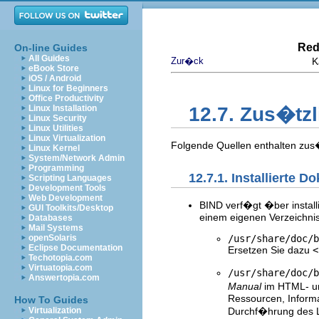
Red
On-line Guides
All Guides
Zur�ck
K
eBook Store
iOS / Android
Linux for Beginners
Office Productivity
Linux Installation
12.7. Zus�tz
Linux Security
Linux Utilities
Linux Virtualization
Folgende Quellen enthalten zus�
Linux Kernel
System/Network Admin
Programming
12.7.1. Installierte 
Scripting Languages
Development Tools
Web Development
BIND verf�gt �ber install
GUI Toolkits/Desktop
einem eigenen Verzeichnis
Databases
Mail Systems
/usr/share/doc/b
openSolaris
Eclipse Documentation
Ersetzen Sie dazu
<
Techotopia.com
Virtuatopia.com
/usr/share/doc/b
Answertopia.com
Manual
im HTML- un
Ressourcen, Inform
How To Guides
Durchf�hrung des L
Virtualization