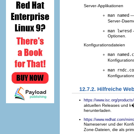
Server-Applikationen
man named
— 
Server-Daem
man lwresd
—
Optionen.
Konfigurationsdateien
man named.c
Konfiguration
man rndc.co
Konfiguration
12.7.2. Hilfreiche We
https://www.isc.org/products
aktuellen Releases und 
herunterladen.
https://www.redhat.com/m
Nameserver und der Konfig
Zone-Dateien, die als pr