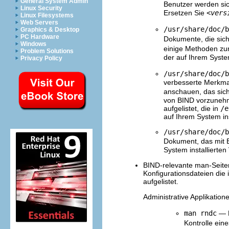
General System Admin
Benutzer werden sic
Linux Security
Ersetzen Sie
<vers
Linux Filesystems
Web Servers
/usr/share/doc/b
Graphics & Desktop
PC Hardware
Dokumente, die sic
Windows
einige Methoden zu
Problem Solutions
der auf Ihrem Syste
Privacy Policy
/usr/share/doc/b
verbesserte Merkma
anschauen, das sic
von BIND vorzunehm
aufgelistet, die in
/e
auf Ihrem System in
/usr/share/doc/b
Dokument, das mit
System installierte
BIND-relevante man-Seiten
Konfigurationsdateien die 
aufgelistet.
Administrative Applikation
man rndc
— E
Kontrolle ei