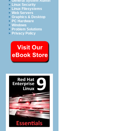
General System Admin
Linux Security
Linux Filesystems
Web Servers
Graphics & Desktop
PC Hardware
Windows
Problem Solutions
Privacy Policy