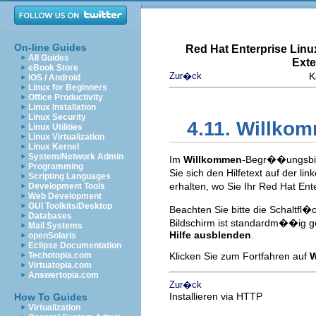
On-line Guides
Red Hat Enterprise Linu
All Guides
Exte
eBook Store
Zur�ck
K
iOS / Android
Linux for Beginners
Office Productivity
Linux Installation
Linux Security
4.11. Willkom
Linux Utilities
Linux Virtualization
Linux Kernel
System/Network Admin
Im
Willkommen
-Begr��ungsbild
Programming
Sie sich den Hilfetext auf der 
Scripting Languages
erhalten, wo Sie Ihr Red Hat Ent
Development Tools
Web Development
GUI Toolkits/Desktop
Beachten Sie bitte die Schaltfl
Databases
Bildschirm ist standardm��ig ge
Mail Systems
Hilfe ausblenden
.
openSolaris
Eclipse Documentation
Techotopia.com
Klicken Sie zum Fortfahren auf
W
Virtuatopia.com
Answertopia.com
Zur�ck
Installieren via HTTP
How To Guides
Virtualization