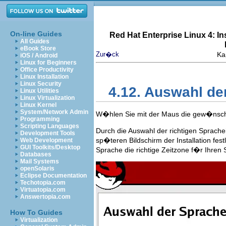
On-line Guides
Red Hat Enterprise Linux 4: I
All Guides
eBook Store
Zur�ck
Ka
iOS / Android
Linux for Beginners
Office Productivity
Linux Installation
Linux Security
4.12. Auswahl de
Linux Utilities
Linux Virtualization
Linux Kernel
System/Network Admin
W�hlen Sie mit der Maus die gew�nschte
Programming
Scripting Languages
Durch die Auswahl der richtigen Sprachei
Development Tools
sp�teren Bildschirm der Installation fe
Web Development
GUI Toolkits/Desktop
Sprache die richtige Zeitzone f�r Ihre
Databases
Mail Systems
openSolaris
Eclipse Documentation
Techotopia.com
Virtuatopia.com
Answertopia.com
How To Guides
Virtualization