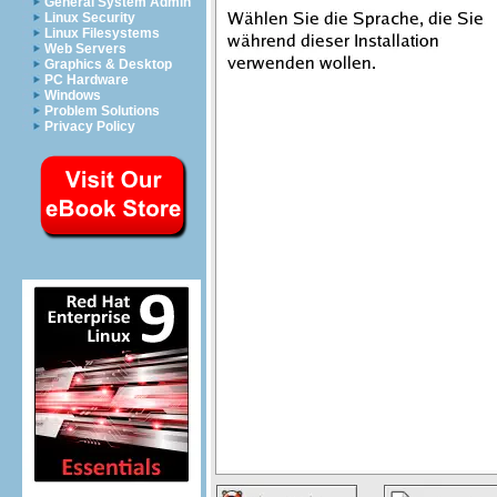
General System Admin
Linux Security
Linux Filesystems
Web Servers
Graphics & Desktop
PC Hardware
Windows
Problem Solutions
Privacy Policy