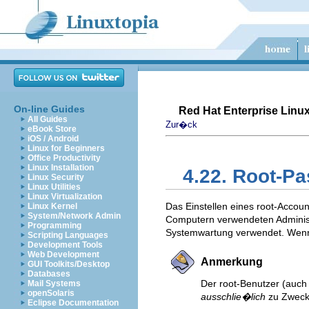
On-line Guides
Red Hat Enterprise Linux
All Guides
Zur�ck
eBook Store
iOS / Android
Linux for Beginners
Office Productivity
Linux Installation
4.22. Root-Pa
Linux Security
Linux Utilities
Linux Virtualization
Das Einstellen eines root-Accoun
Linux Kernel
System/Network Admin
Computern verwendeten Administr
Programming
Systemwartung verwendet. Wenn S
Scripting Languages
Development Tools
Web Development
Anmerkung
GUI Toolkits/Desktop
Databases
Der root-Benutzer (auch
Mail Systems
openSolaris
ausschlie�lich
zu Zweck
Eclipse Documentation