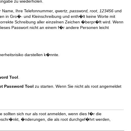
Eingabe zu wiederholen.
Ihr Name, Ihre Telefonnummer,
qwertz
,
password, root
,
123456
und
ben in Gro�- und Kleinschreibung und enth�lt keine Worte mit
korrekte Schreibung aller einzelnen Zeichen �berpr�ft wird. Wenn
 dieses Passwort nicht an einem f�r andere Personen leicht
rheitsrisiko darstellen k�nnte.
word Tool
.
t Password Tool
zu starten. Wenn Sie nicht als root angemeldet
e sollten sich nur als root anmelden, wenn dies f�r die
 beschr�nkt, �nderungen, die als root durchgef�hrt werden,