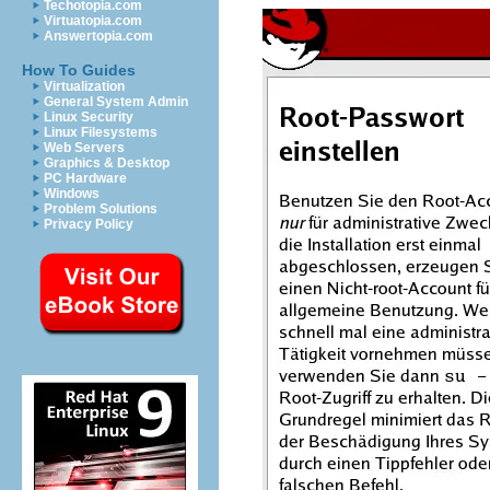
Techotopia.com
Virtuatopia.com
Answertopia.com
How To Guides
Virtualization
General System Admin
Linux Security
Linux Filesystems
Web Servers
Graphics & Desktop
PC Hardware
Windows
Problem Solutions
Privacy Policy