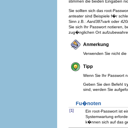
stimmen die beiden Eingaben nic
Sie sollten sich das root-Passw
anteater
sind Beispiele f�r schl
Sinn z.B.:
Aard387vark
oder
420
Sie sich Ihr Passwort notieren,
zug�nglichen Ort aufzubewahre
Anmerkung
Verwenden Sie nicht die
Tipp
Wenn Sie Ihr Passwort 
Geben Sie den Befehl
s
sind, werden Sie aufgef
Fu�noten
[1]
Ein root-Passwort ist e
Systemwartung erforder
k�nnen sich auf das g