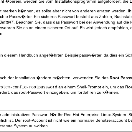
ht �berein, werden Sie vom Installationsprogramm aufgefordert, die 
ort merken k�nnen, es sollte aber nicht von anderen erraten werden. 
echte Passw�rter. Ein sicheres Passwort besteht aus Zahlen, Buchsta
BMttNT
. Beachten Sie, dass das Passwort bei der Anwendung auf die 
 bewahren Sie es an einem sicheren Ort auf. Es wird jedoch empfohlen,
n.
 in diesem Handbuch angef�hrten Beispielpassw�rter, da dies ein Siche
nach der Installation �ndern m�chten, verwenden Sie das
Root Pass
ystem-config-rootpassword
an einem Shell-Prompt ein, um das
Roo
ordert, das root-Passwort einzugeben, um fortfahren zu k�nnen.
in administratives Passwort f�r Ihr Red Hat Enterprise Linux-System. Si
lich ist. Der root-Account ist nicht wie ein normaler Benutzeraccount
esamte System auswirken.