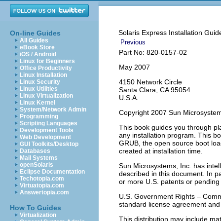
Solaris Express Installation Guid
On-line Guides
All Guides
Previous
eBook Store
Part No: 820-0157-02
iOS / Android
Linux for Beginners
May 2007
Office Productivity
Linux Installation
4150 Network Circle
Linux Security
Linux Utilities
Santa Clara, CA 95054
Linux Virtualization
U.S.A.
Linux Kernel
System/Network Admin
Copyright 2007 Sun Microsystem
Programming
Scripting Languages
This book guides you through pla
Development Tools
any installation program. This bo
Web Development
GRUB, the open source boot load
GUI Toolkits/Desktop
created at installation time.
Databases
Mail Systems
openSolaris
Sun Microsystems, Inc. has intell
Eclipse Documentation
described in this document. In par
Techotopia.com
or more U.S. patents or pending p
Virtuatopia.com
Answertopia.com
U.S. Government Rights – Comme
standard license agreement and 
How To Guides
Virtualization
This distribution may include mat