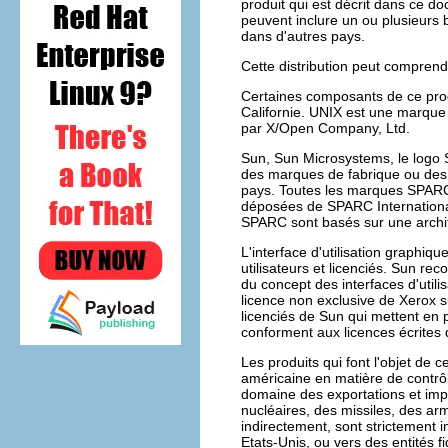
produit qui est décrit dans ce doc
peuvent inclure un ou plusieurs 
dans d'autres pays.
Cette distribution peut compren
Certaines composants de ce produ
Californie. UNIX est une marque 
par X/Open Company, Ltd.
Sun, Sun Microsystems, le logo S
des marques de fabrique ou des
pays. Toutes les marques SPARC 
déposées de SPARC International
SPARC sont basés sur une archi
L'interface d'utilisation graph
utilisateurs et licenciés. Sun re
du concept des interfaces d'utili
licence non exclusive de Xerox su
licenciés de Sun qui mettent en p
conforment aux licences écrites
Les produits qui font l'objet de ce
américaine en matière de contrôl
domaine des exportations et impor
nucléaires, des missiles, des ar
indirectement, sont strictement 
Etats-Unis, ou vers des entités f