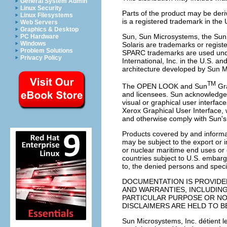
General System Admin
Linux Security
Parts of the product may be deri
Linux Filesystems
is a registered trademark in the
Web Servers
Graphics & Desktop
Sun, Sun Microsystems, the Sun 
PC Hardware
Windows
Solaris are trademarks or regist
Problem Solutions
SPARC trademarks are used unde
Privacy Policy
International, Inc. in the U.S.
architecture developed by Sun M
TM
The OPEN LOOK and Sun
Gra
and licensees. Sun acknowledges
visual or graphical user interfac
Xerox Graphical User Interface
and otherwise comply with Sun's
Products covered by and informat
may be subject to the export or i
or nuclear maritime end uses or e
countries subject to U.S. embargo 
to, the denied persons and special
DOCUMENTATION IS PROVIDED
AND WARRANTIES, INCLUDING
PARTICULAR PURPOSE OR NO
DISCLAIMERS ARE HELD TO BE
Sun Microsystems, Inc. détient les