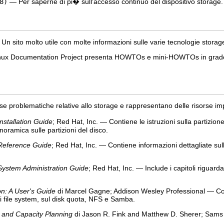
8)
— Per saperne di pi� sull'accesso continuo del dispositivo storage.
n sito molto utile con molte informazioni sulle varie tecnologie storag
nux Documentation Project presenta HOWTOs e mini-HOWTOs in grado di 
erse problematiche relative allo storage e rappresentano delle risorse im
nstallation Guide
; Red Hat, Inc. — Contiene le istruzioni sulla partizion
oramica sulle partizioni del disco.
 Reference Guide
; Red Hat, Inc. — Contiene informazioni dettagliate sul
System Administration Guide
; Red Hat, Inc. — Include i capitoli riguard
on: A User's Guide
di Marcel Gagne; Addison Wesley Professional — Cont
ui file system, sul disk quota, NFS e Samba.
 and Capacity Planning
di Jason R. Fink and Matthew D. Sherer; Sams —