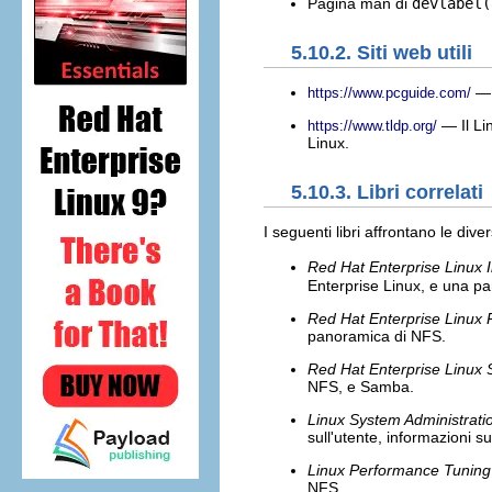
Pagina man di
devlabel(
5.10.2. Siti web utili
— U
https://www.pcguide.com/
— Il Li
https://www.tldp.org/
Linux.
5.10.3. Libri correlati
I seguenti libri affrontano le div
Red Hat Enterprise Linux I
Enterprise Linux, e una pan
Red Hat Enterprise Linux
panoramica di NFS.
Red Hat Enterprise Linux 
NFS, e Samba.
Linux System Administrati
sull'utente, informazioni s
Linux Performance Tuning
NFS.