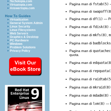
Techotopia.com
Pagina man di
fstab(5)
—
Virtuatopia.com
Answertopia.com
Pagina man di
swapoff(8
How To Guides
Pagina man di
df(1)
— Per
Virtualization
General System Admin
Pagina man di
fdisk(8)
—
Linux Security
Linux Filesystems
Web Servers
Pagine man di
mkfs(8)
,
m
Graphics & Desktop
PC Hardware
Pagina man di
badblocks
Windows
Problem Solutions
Pagina man di
quotachec
Privacy Policy
quota.
Pagina man di
edquota(8
Pagina man di
repquota(
Pagina man di
raidtab(5
Pagina man di
mkraid(8)
Pagina man di
mdadm(8)
—
Pagina man di
lvm(8)
— P