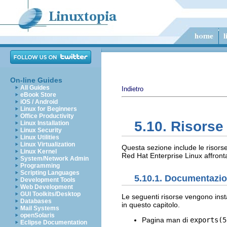
On-line Guides
All Guides
Indietro
eBook Store
iOS / Android
Linux for Beginners
Office Productivity
5.10. Risorse
Linux Installation
Linux Security
Linux Utilities
Linux Virtualization
Questa sezione include le risorse
Linux Kernel
Red Hat Enterprise Linux affronta
System/Network Admin
Programming
Scripting Languages
5.10.1. Documentazion
Development Tools
Web Development
GUI Toolkits/Desktop
Le seguenti risorse vengono insta
Databases
in questo capitolo.
Mail Systems
openSolaris
Pagina man di
exports(5
Eclipse Documentation