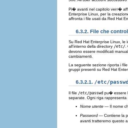
Pi� avanti nel capitolo verr� aff
Enterprise Linux, per la creazion
affronta i file usati da Red Hat E
6.3.2. File che contr
Su Red Hat Enterprise Linux, le i
all'interno della directory
/etc/
.
devono essere modificati manual
cambiamenti.
La seguente sezione riporta i file
gruppi presenti su Red Hat Enter
6.3.2.1.
/etc/passw
Il file
/etc/passwd
pu� essere let
separate. Ogni riga rappresenta u
Nome utente
— Il nome che
Password
— Contiene la pa
avanti tratteremo questo 