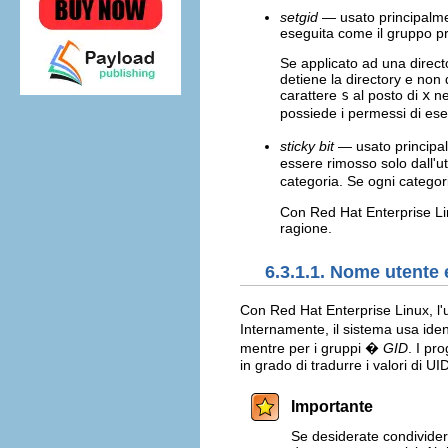
setgid
— usato principalmen
eseguita come il gruppo pro
Se applicato ad una director
detiene la directory e non 
carattere
s
al posto di
x
ne
possiede i permessi di ese
sticky bit
— usato principalm
essere rimosso solo dall'ut
categoria. Se ogni categor
Con Red Hat Enterprise Lin
ragione.
6.3.1.1. Nome utente 
Con Red Hat Enterprise Linux, l
Internamente, il sistema usa iden
mentre per i gruppi �
GID
. I pr
in grado di tradurre i valori di UI
Importante
Se desiderate condividere