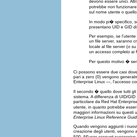
devono essere unici. Altr
potrebbe non funzionare 
sul nome utente o quello
In modo pi� specifico, se
presentano UID e GID div
Per esempio, se l'utente
un file server, saranno c
locale al file server (o s
un accesso completo ai f
Per questo motivo � sempr
Ci possono essere due casi dove 
pari a zero (0) vengono generalm
Enterprise Linux —, l'accesso co
Il secondo � quello dove tutti gl
sistema. A differenza di UID/GID 
particolare da Red Hat Enterpris
utente, in quanto potrebbe esse
maggiori informazioni su questi ut
Enterprise Linux Reference Gui
Quando vengono aggiunti i nuovi 
creazione degli utenti, vengono as
500. All'user account successiv