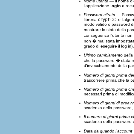
Nome utente
— Il nome dig
l'applicazione
login
a recup
Password cifrata
— Passwor
libreria
crypt(3)
o l'algor
modo valido o password di t
mostrare lo stato della pa
conseguenza l'utente non �
non � mai stata impostata
grado di eseguire il log in).
Ultimo cambiamento della
che la password � stata m
d'invecchiamento della pa
Numero di giorni prima de
trascorrere prima che la 
Numero di giorni prima ch
necessari prima di modific
Numero di giorni di preav
scadenza della password, d
Il numero di giorni prima c
scadenza della password e 
Data da quando l'account �