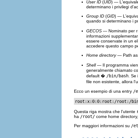
User ID
(
UID
) — L'equival
determinano i privilegi d'a
Group ID
(
GID
) — L'equiva
quando si determinano i pr
GECOS
— Nominato per ra
informazioni supplementar
essere conservate in un el
accedere questo campo per 
Home directory
— Path ass
Shell
— Il programma viene
generalmente chiamato c
default �
/bin/bash
. Se
file non esistente, allora l
Ecco un esempio di una entry
/e
root:x:0:0:root:/root:/bi
Questa riga mostra che l'utente
ha
/root/
come home directory
Per maggiori informazioni su
/e