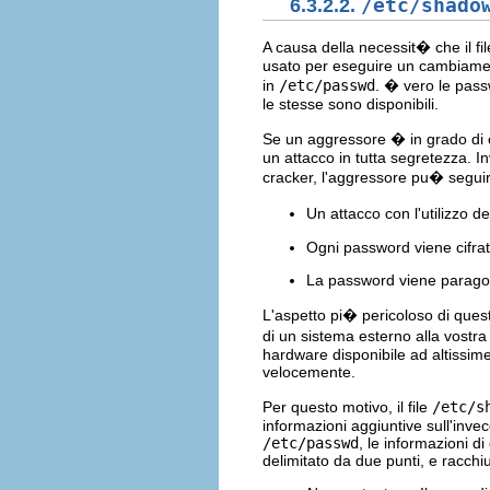
6.3.2.2.
/etc/shado
A causa della necessit� che il fi
usato per eseguire un cambiame
in
/etc/passwd
. � vero le pass
le stesse sono disponibili.
Se un aggressore � in grado di 
un attacco in tutta segretezza. I
cracker, l'aggressore pu� seguire
Un attacco con l'utilizzo 
Ogni password viene cifrat
La password viene paragon
L'aspetto pi� pericoloso di ques
di un sistema esterno alla vostr
hardware disponibile ad altissim
velocemente.
Per questo motivo, il file
/etc/s
informazioni aggiuntive sull'inve
/etc/passwd
, le informazioni d
delimitato da due punti, e racchi