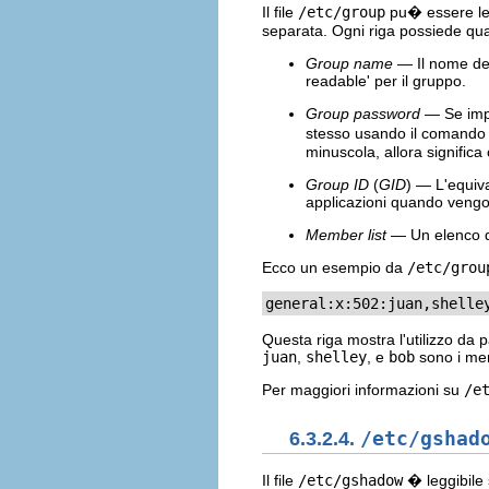
Il file
/etc/group
pu� essere lett
separata. Ogni riga possiede qua
Group name
— Il nome del
readable' per il gruppo.
Group password
— Se impo
stesso usando il comand
minuscola, allora signific
Group ID
(
GID
) — L'equiv
applicazioni quando vengono
Member list
— Un elenco di
Ecco un esempio da
/etc/grou
general:x:502:juan,shelle
Questa riga mostra l'utilizzo da 
juan
,
shelley
, e
bob
sono i me
Per maggiori informazioni su
/e
6.3.2.4.
/etc/gshad
Il file
/etc/gshadow
� leggibile 