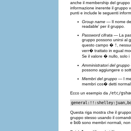
anche il membership del gruppo e
informazione inerente il gruppo v
punti e include le seguenti inform
Group name
— Il nome del
readable' per il gruppo.
Password cifrata
— La pass
gruppo possono unirsi al 
questo campo �
!
, nessu
verr� trattato in egual m
Se il valore � nullo, solo 
Amministratori del gruppo
possono aggiungere o sot
Membri del gruppo
— I mem
membri cos� detti normali
Ecco un esempio da
/etc/gsha
general:!!:shelley:juan,b
Questa riga mostra che il grupp
gruppo stesso usando il coman
e
bob
sono membri normali, non 