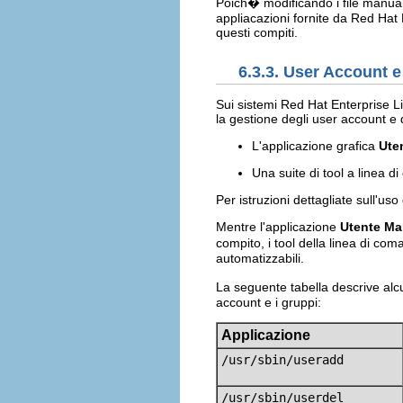
Poich� modificando i file manualme
appliacazioni fornite da Red Hat 
questi compiti.
6.3.3. User Account 
Sui sistemi Red Hat Enterprise Li
la gestione degli user account e 
L'applicazione grafica
Ute
Una suite di tool a linea 
Per istruzioni dettagliate sull'uso
Mentre l'applicazione
Utente Ma
compito, i tool della linea di co
automatizzabili.
La seguente tabella descrive alcu
account e i gruppi:
Applicazione
/usr/sbin/useradd
/usr/sbin/userdel