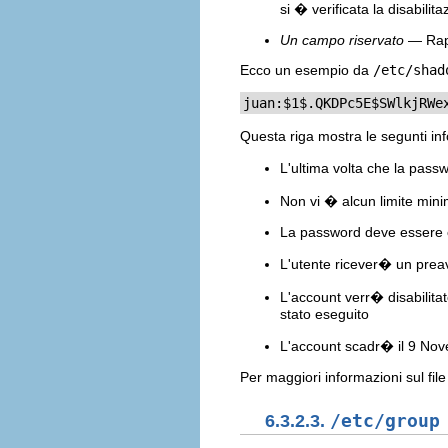
si � verificata la disabili
Un campo riservato
— Rapp
Ecco un esempio da
/etc/shad
juan:$1$.QKDPc5E$SWlkjRWe
Questa riga mostra le segunti in
L'ultima volta che la pas
Non vi � alcun limite min
La password deve essere c
L'utente ricever� un prea
L'account verr� disabilita
stato eseguito
L'account scadr� il 9 No
Per maggiori informazioni sul fil
6.3.2.3.
/etc/group