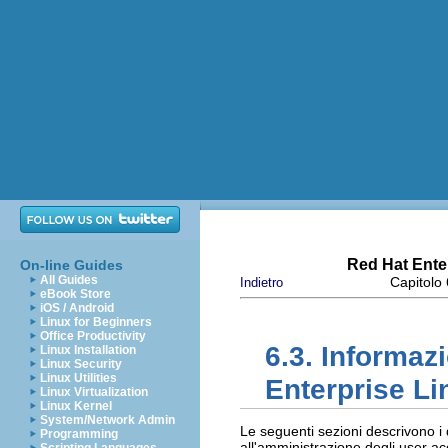
Red Hat Enter
On-line Guides
All Guides
Capitolo 
Indietro
eBook Store
iOS / Android
Linux for Beginners
Office Productivity
6.3. Informaz
Linux Installation
Linux Security
Linux Utilities
Enterprise Li
Linux Virtualization
Linux Kernel
System/Network Admin
Le seguenti sezioni descrivono i 
Programming
all'amministrazione degli user ac