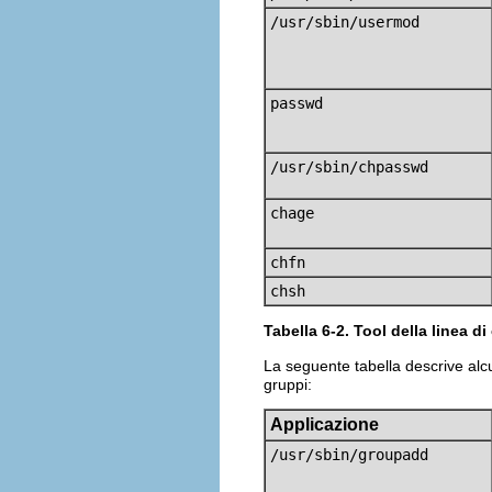
/usr/sbin/usermod
passwd
/usr/sbin/chpasswd
chage
chfn
chsh
Tabella 6-2. Tool della linea d
La seguente tabella descrive alcu
gruppi:
Applicazione
/usr/sbin/groupadd