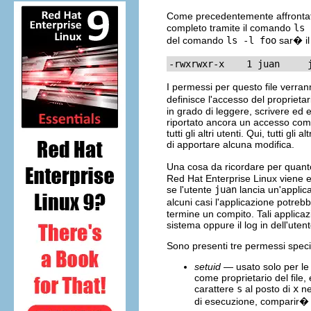
Come precedentemente affrontato,
completo tramite il comando
ls 
del comando
ls -l foo
sar� il
-rwxrwxr-x    1 juan     
I permessi per questo file verrann
definisce l'accesso del proprieta
in grado di leggere, scrivere ed es
riportato ancora un accesso compl
tutti gli altri utenti. Qui, tutti 
di apportare alcuna modifica.
Una cosa da ricordare per quanto
Red Hat Enterprise Linux viene e
se l'utente
juan
lancia un'applica
alcuni casi l'applicazione potreb
termine un compito. Tali applicaz
sistema oppure il log in dell'uten
Sono presenti tre permessi specia
setuid
— usato solo per le 
come proprietario del file
carattere
s
al posto di
x
ne
di esecuzione, comparir� 