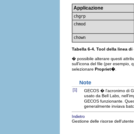
Applicazione
chgrp
chmod
chown
Tabella 6-4. Tool della linea 
� possibile alterare questi attri
sull'icona del file (per esempio,
selezionare
Propriet�
.
Note
[1]
GECOS � l'acronimo di Ge
usato da Bell Labs, nell'i
GECOS funzionante. Quest
generalmente inviava batc
Indietro
Gestione delle risorse dell'utente