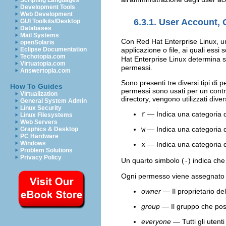
Scripting Languages
Development Tools
Web Development
6.3.1. User Account,
GUI Toolkits/Desktop
Databases
Mail Systems
Con Red Hat Enterprise Linux, un 
openSolaris
applicazione o file, ai quali essi
Eclipse Documentation
Techotopia.com
Hat Enterprise Linux determina 
Virtuatopia.com
permessi.
Answertopia.com
Sono presenti tre diversi tipi di pe
How To Guides
permessi sono usati per un contro
Virtualization
directory, vengono utilizzati diver
General System Admin
Linux Security
r
— Indica una categoria di 
Linux Filesystems
Web Servers
w
— Indica una categoria di 
Graphics & Desktop
PC Hardware
Windows
x
— Indica una categoria di 
Problem Solutions
Privacy Policy
Un quarto simbolo (
-
) indica ch
Ogni permesso viene assegnato a 
owner
— Il proprietario del
group
— Il gruppo che possi
everyone
— Tutti gli utent