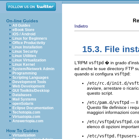
Re
On-line Guides
All Guides
Indietro
eBook Store
iOS / Android
Linux for Beginners
Office Productivity
15.3. File ins
Linux Installation
Linux Security
Linux Utilities
Linux Virtualization
L'RPM
vsftpd
� in grado d'insta
Linux Kernel
ed anche le sue directory FTP su
System/Network Admin
Programming
quando si configura
vsftpd
:
Scripting Languages
Development Tools
/etc/rc.d/init.d/vsft
Web Development
avviare, arrestare o ricari
GUI Toolkits/Desktop
questo script.
Databases
Mail Systems
/etc/pam.d/vsftpd
— Il
openSolaris
Questo file definisce i req
Eclipse Documentation
maggiori informazioni con
Techotopia.com
Virtuatopia.com
Answertopia.com
/etc/vsftpd/vsftpd.co
elenco di opzioni importanti
How To Guides
Virtualization
/etc/vsftpd.ftpusers
—