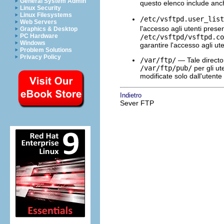
General System Admin
questo elenco include anch
Linux Security
Linux Filesystems
/etc/vsftpd.user_list
Web Servers
l'accesso agli utenti prese
Graphics & Desktop
PC Hardware
/etc/vsftpd/vsftpd.co
Windows
garantire l'accesso agli ute
Problem Solutions
Privacy Policy
/var/ftp/
— Tale director
/var/ftp/pub/
per gli ut
modificate solo dall'utente 
Indietro
Sever FTP