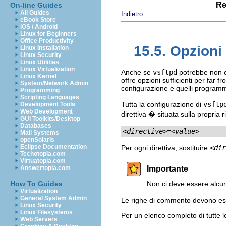
Re
On-line Guides
All Guides
Indietro
eBook Store
iOS / Android
Linux for Beginners
Office Productivity
15.5. Opzioni
Linux Installation
Linux Security
Linux Utilities
Linux Virtualization
Anche se
vsftpd
potrebbe non off
Linux Kernel
offre opzioni sufficienti per far 
System/Network Admin
configurazione e quelli programma
Programming
Scripting Languages
Tutta la configurazione di
vsftp
Development Tools
Web Development
direttiva � situata sulla propria r
GUI Toolkits/Desktop
Databases
<directive>
=
<value>
Mail Systems
openSolaris
Eclipse Documentation
Per ogni direttiva, sostituire
<dir
Techotopia.com
Virtuatopia.com
Answertopia.com
Importante
How To Guides
Non ci deve essere alcu
Virtualization
General System Admin
Le righe di commento devono es
Linux Security
Linux Filesystems
Per un elenco completo di tutte l
Web Servers