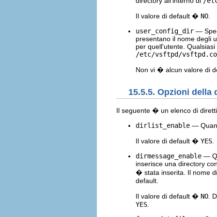
directory all'interno di
/et
Il valore di default �
NO
.
user_config_dir
— Speci
presentano il nome degli ut
per quell'utente. Qualsiasi 
/etc/vsftpd/vsftpd.co
Non vi � alcun valore di de
15.5.5. Opzioni della 
Il seguente � un elenco di dirett
dirlist_enable
— Quando 
Il valore di default �
YES
.
dirmessage_enable
— Qu
inserisce una directory con
� stata inserita. Il nome di
default.
Il valore di default �
NO
. 
YES
.