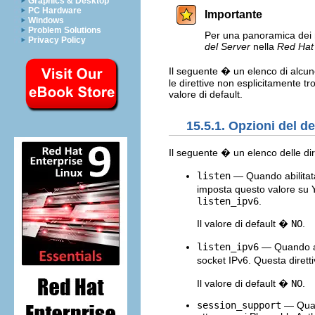
Graphics & Desktop
PC Hardware
Importante
Windows
Problem Solutions
Per una panoramica dei
Privacy Policy
del Server
nella
Red Hat 
Il seguente � un elenco di alcune 
le direttive non esplicitamente tro
valore di default.
15.5.1. Opzioni del 
Il seguente � un elenco delle d
listen
— Quando abilitat
imposta questo valore su
listen_ipv6
.
Il valore di default �
NO
.
listen_ipv6
— Quando ab
socket IPv6. Questa dirett
Il valore di default �
NO
.
session_support
— Quan