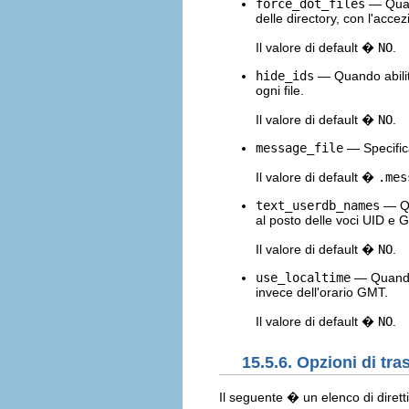
force_dot_files
— Quand
delle directory, con l'accez
Il valore di default �
NO
.
hide_ids
— Quando abilita
ogni file.
Il valore di default �
NO
.
message_file
— Specifica
Il valore di default �
.mes
text_userdb_names
— Qua
al posto delle voci UID e G
Il valore di default �
NO
.
use_localtime
— Quando a
invece dell'orario GMT.
Il valore di default �
NO
.
15.5.6. Opzioni di tra
Il seguente � un elenco di dirett