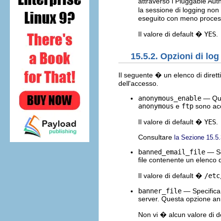
attraverso i Pluggable Au
la sessione di logging non
eseguito con meno processi
Il valore di default �
YES
.
15.5.2. Opzioni di log
Il seguente � un elenco di dirett
dell'accesso.
anonymous_enable
— Quan
anonymous
e
ftp
sono acc
Il valore di default �
YES
.
Consultare
la Sezione 15.5
banned_email_file
— Se
file contenente un elenco 
Il valore di default �
/etc
banner_file
— Specifica 
server. Questa opzione annu
Non vi � alcun valore di de