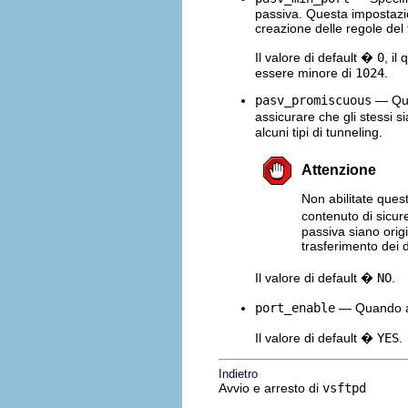
passiva. Questa impostazio
creazione delle regole del f
Il valore di default �
0
, il
essere minore di
1024
.
pasv_promiscuous
— Quan
assicurare che gli stessi s
alcuni tipi di tunneling.
Attenzione
Non abilitate ques
contenuto di sicur
passiva siano origi
trasferimento dei d
Il valore di default �
NO
.
port_enable
— Quando abi
Il valore di default �
YES
.
Indietro
Avvio e arresto di
vsftpd