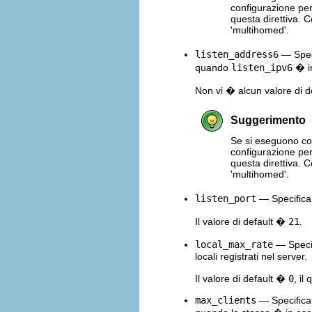
configurazione pe
questa direttiva. 
'multihomed'.
listen_address6
— Speci
quando
listen_ipv6
� i
Non vi � alcun valore di de
Suggerimento
Se si eseguono cop
configurazione pe
questa direttiva. 
'multihomed'.
listen_port
— Specifica 
Il valore di default �
21
.
local_max_rate
— Specif
locali registrati nel server.
Il valore di default �
0
, il
max_clients
— Specifica 