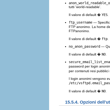
anon_world_readable_o
tutti 'world-readable'.
Il valore di default �
YES
.
ftp_username
— Specifica
FTP anonimo. La home dire
FTPanonimo.
Il valore di default �
ftp
.
no_anon_password
— Quan
Il valore di default �
NO
.
secure_email_list_ena
password per login anonim
per contenuti resi pubblici 
I login anonimi vengono ev
/etc/vsftpd.email_pas
Il valore di default �
NO
.
15.5.4. Opzioni dell'u