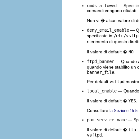
cmds_allowed
— Specifica 
comandi vengono rifiutati.
Non vi � alcun valore di de
deny_email_enable
— Qua
specificate in
/etc/vsftp
riferimento di questa diret
Il valore di default �
NO
.
ftpd_banner
— Quando abil
quando viene stabilito un 
banner_file
.
Per default
vsftpd
mostra 
local_enable
— Quando ab
Il valore di default �
YES
.
Consultare
la Sezione 15.5
pam_service_name
— Spec
Il valore di default �
ftp
.
vsftpd
.