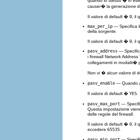
quando lo stesso � in esec
causer� la generazione di
Il valore di default �
0
, il
max_per_ip
— Specifica i
della sorgente.
Il valore di default �
0
, il
pasv_address
— Specifica 
i firewall Network Address
collegamenti in modalit� 
Non vi � alcun valore di de
pasv_enable
— Quando abi
Il valore di default �
YES
.
pasv_max_port
— Specific
Questa impostazione viene 
delle regole del firewall.
Il valore di default �
0
, il
eccedere
65535
.
pasv_min_port
— Specific