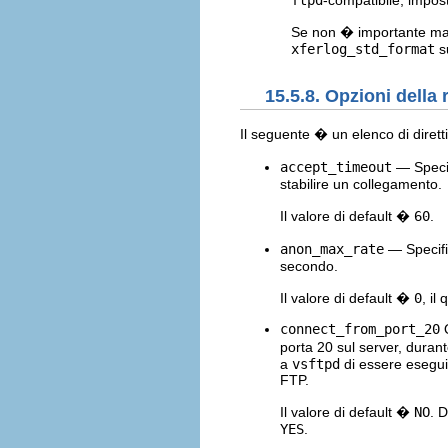
Se non � importante mant
xferlog_std_format
s
15.5.8. Opzioni della 
Il seguente � un elenco di dirett
accept_timeout
— Specif
stabilire un collegamento.
Il valore di default �
60
.
anon_max_rate
— Specific
secondo.
Il valore di default �
0
, il
connect_from_port_20
Q
porta 20 sul server, durant
a
vsftpd
di essere esegui
FTP.
Il valore di default �
NO
. 
YES
.