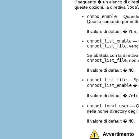
Il seguente � un elenco di dirett
queste opzioni, la direttiva
loca
chmod_enable
— Quando a
Questo comando permette agl
Il valore di default �
YES
.
chroot_list_enable
— Qu
chroot_list_file
, veng
Se abilitata con la direttiv
chroot_list_file
,
non
v
Il valore di default �
NO
.
chroot_list_file
— Spec
chroot_list_enable
� i
Il valore di default �
/etc
chroot_local_user
— Qua
nella home directory degli u
Il valore di default �
NO
.
Avvertimento