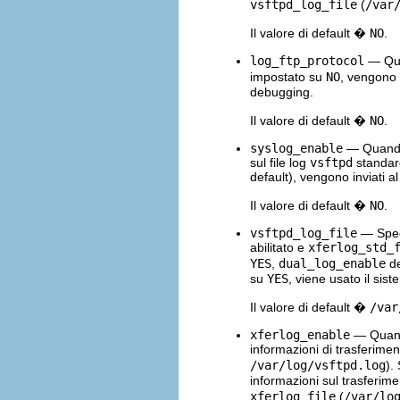
vsftpd_log_file
(
/var
Il valore di default �
NO
.
log_ftp_protocol
— Qua
impostato su
NO
, vengono r
debugging.
Il valore di default �
NO
.
syslog_enable
— Quando 
sul file log
vsftpd
standard
default), vengono inviati al
Il valore di default �
NO
.
vsftpd_log_file
— Specif
abilitato e
xferlog_std_
YES
,
dual_log_enable
de
su
YES
, viene usato il sist
Il valore di default �
/var
xferlog_enable
— Quand
informazioni di trasferimento
/var/log/vsftpd.log
).
informazioni sul trasferimen
xferlog_file
(
/var/lo