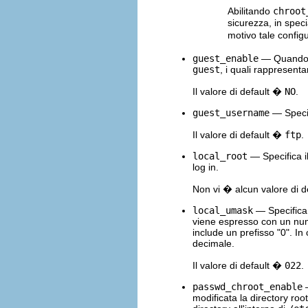
Abilitando
chroot
sicurezza, in spec
motivo tale confi
guest_enable
— Quando ab
guest
, i quali rappresentan
Il valore di default �
NO
.
guest_username
— Specif
Il valore di default �
ftp
.
local_root
— Specifica i
log in.
Non vi � alcun valore di de
local_umask
— Specifica i
viene espresso con un nume
include un prefisso "0". I
decimale.
Il valore di default �
022
.
passwd_chroot_enable
—
modificata la directory roo