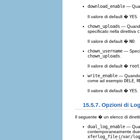
download_enable
— Quand
Il valore di default �
YES
.
chown_uploads
— Quando a
specificato nella direttiva
c
Il valore di default �
NO
.
chown_username
— Specifi
chown_uploads
.
Il valore di default �
root
write_enable
— Quando ab
come ad esempio
DELE
,
R
Il valore di default �
YES
.
15.5.7. Opzioni di Lo
Il seguente � un elenco di diret
dual_log_enable
— Quan
contemporaneamente due f
xferlog_file
(
/var/lo