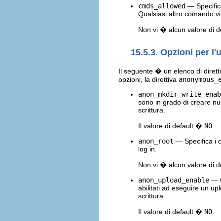
cmds_allowed
— Specifica
Qualsiasi altro comando vie
Non vi � alcun valore di de
15.5.3. Opzioni per l
Il seguente � un elenco di dirett
opzioni, la direttiva
anonymous_
anon_mkdir_write_enab
sono in grado di creare nuo
scrittura.
Il valore di default �
NO
.
anon_root
— Specifica i 
log in.
Non vi � alcun valore di de
anon_upload_enable
— Q
abilitati ad eseguire un upl
scrittura.
Il valore di default �
NO
.