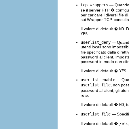
tcp_wrappers
— Quando ab
se il server FTP � configur
per caricare i diversi file 
sui Wrapper TCP, consult
Il valore di default �
NO
. 
YES
.
userlist_deny
— Quando 
utenti locali sono impossi
file specificato dalla dirett
password al client, impost
password in modo non cifra
Il valore di default �
YES
.
userlist_enable
— Quando
userlist_file
, non pos
password al client, gli ute
rete.
Il valore di default �
NO
, 
userlist_file
— Specific
Il valore di default �
/etc