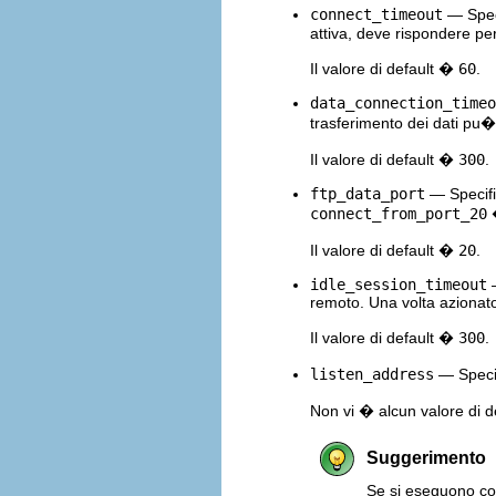
connect_timeout
— Speci
attiva, deve rispondere pe
Il valore di default �
60
.
data_connection_timeo
trasferimento dei dati pu� 
Il valore di default �
300
.
ftp_data_port
— Specific
connect_from_port_20
�
Il valore di default �
20
.
idle_session_timeout
—
remoto. Una volta azionato
Il valore di default �
300
.
listen_address
— Specifi
Non vi � alcun valore di de
Suggerimento
Se si eseguono cop