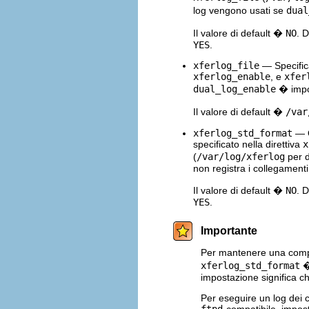
log vengono usati se
dual
Il valore di default �
NO
. 
YES
.
xferlog_file
— Specifica 
xferlog_enable
, e
xfer
dual_log_enable
� impo
Il valore di default �
/var
xferlog_std_format
— Q
specificato nella direttiva
x
(
/var/log/xferlog
per d
non registra i collegamenti
Il valore di default �
NO
. 
YES
.
Importante
Per mantenere una compati
xferlog_std_format
�
impostazione significa ch
Per eseguire un log dei 
ftpd
-compatibile, impo