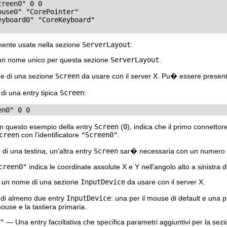
reen0" 0 0

use0" "CorePointer"

yboard0" "CoreKeyboard"

ente usate nella sezione
ServerLayout
:
un nome unico per questa sezione
ServerLayout
.
me di una sezione
Screen
da usare con il server X. Pu� essere presen
di una entry tipica
Screen
:
en0" 0 0
in questo esempio della entry
Screen
(
0
), indica che il primo connetto
creen
con l'identificatore
"Screen0"
.
di una testina, un'altra entry
Screen
sar� necessaria con un numero di
creen0"
indica le coordinate assolute X e Y nell'angolo alto a sinistra 
 un nome di una sezione
InputDevice
da usare con il server X.
 di almeno due entry
InputDevice
: una per il mouse di default e una p
ouse e la tastiera primaria.
"
— Una entry facoltativa che specifica parametri aggiuntivi per la sezi