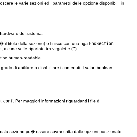
oscere le varie sezioni ed i parametri delle opzione disponibili, in
ll'hardware del sistema.
� il titolo della sezione) e finisce con una riga
EndSection
.
 alcune volte riportato tra virgolette (
"
).
l tipo human-readable.
rado di abilitare o disabilitare i contenuti. I valori boolean
g.conf
. Per maggiori informazioni riguardanti i file di
uesta sezione pu� essere sovrascritta dalle opzioni posizionate