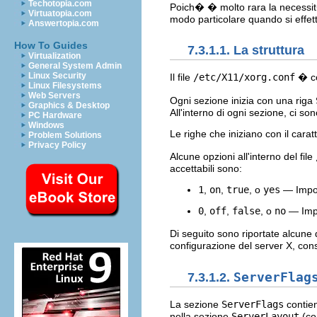
Techotopia.com
Poich� � molto rara la necessit
Virtuatopia.com
modo particolare quando si effet
Answertopia.com
How To Guides
7.3.1.1. La struttura
Virtualization
General System Admin
Linux Security
Il file
/etc/X11/xorg.conf
� cos
Linux Filesystems
Web Servers
Ogni sezione inizia con una riga
Graphics & Desktop
All'interno di ogni sezione, ci so
PC Hardware
Windows
Le righe che iniziano con il carat
Problem Solutions
Privacy Policy
Alcune opzioni all'interno del file
accettabili sono:
1
,
on
,
true
, o
yes
— Impos
0
,
off
,
false
, o
no
— Impo
Di seguito sono riportate alcune d
configurazione del server X, con
7.3.1.2.
ServerFlag
La sezione
ServerFlags
contien
nella sezione
ServerLayout
(co