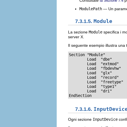
Consultate
pe
la Sezione 7.4
ModulePath
— Un parametr
7.3.1.5.
Module
La sezione
Module
specifica i mo
server X.
Il seguente esempio illustra una 
Section "Module"

	Load  "dbe"

	Load  "extmod"

	Load  "fbdevhw"

	Load  "glx"

	Load  "record"

	Load  "freetype"

	Load  "type1"

	Load  "dri"

EndSection
7.3.1.6.
InputDevic
Ogni sezione
InputDevice
confi