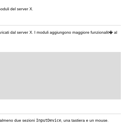
oduli del server X.
icati dal server X. I moduli aggiungono maggiore funzionalit� al
o almeno due sezioni
InputDevice
, una tastiera e un mouse.