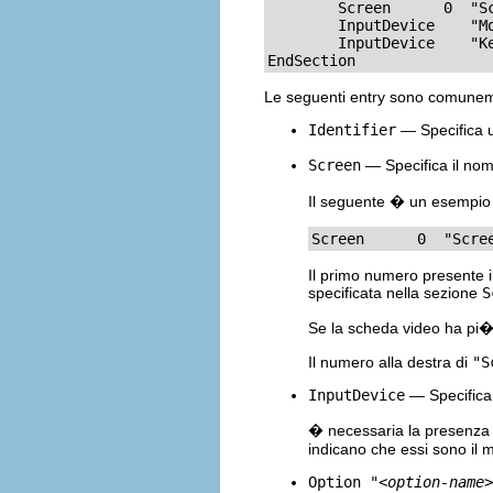
        Screen      0  "Sc
        InputDevice    "Mo
        InputDevice    "Ke
EndSection
Le seguenti entry sono comunem
Identifier
— Specifica 
Screen
— Specifica il no
Il seguente � un esempio 
Screen      0  "Scre
Il primo numero presente 
specificata nella sezione
S
Se la scheda video ha pi� 
Il numero alla destra di
"S
InputDevice
— Specifica
� necessaria la presenza
indicano che essi sono il m
Option "
<option-name>