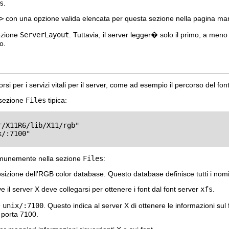
s
.
>
con una opzione valida elencata per questa sezione nella pagina m
ezione
ServerLayout
. Tuttavia, il server legger� solo il primo, a me
o.
rsi per i servizi vitali per il server, come ad esempio il percorso del font
 sezione
Files
tipica:
/X11R6/lib/X11/rgb"

/:7100"

omunemente nella sezione
Files
:
izione dell'RGB color database. Questo database definisce tutti i nomi de
 il server X deve collegarsi per ottenere i font dal font server
xfs
.
�
unix/:7100
. Questo indica al server X di ottenere le informazioni sul
 porta 7100.