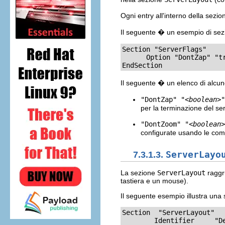
Ogni entry all'interno della sezi
Il seguente � un esempio di se
Section "ServerFlags"

      Option "DontZap" "tr
EndSection
Il seguente � un elenco di alcune
"DontZap" "
<boolean>
"
per la terminazione del se
"DontZoom" "
<boolean>
configurate usando le com
7.3.1.3.
ServerLayo
La sezione
ServerLayout
raggru
tastiera e un mouse).
Il seguente esempio illustra una 
Section  "ServerLayout"

        Identifier     "De