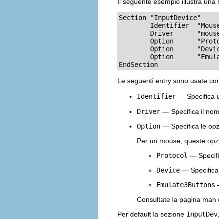
Il seguente esempio illustra una
Section "InputDevice"

	Identifier  "Mouse0"

	Driver      "mouse"

	Option	    "Protocol" "IMPS/2"

	Option	    "Device" "/dev/input/mice"

	Option	    "Emulate3Buttons" "no"

EndSection
Le seguenti entry sono usate c
Identifier
— Specifica 
Driver
— Specifica il nome
Option
— Specifica le opzi
Per un mouse, queste opz
Protocol
— Specifi
Device
— Specifica l
Emulate3Buttons
—
Consultate la pagina man 
Per default la sezione
InputDev