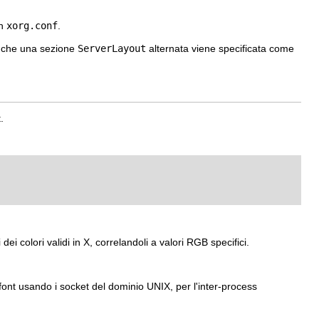
an
xorg.conf
.
no che una sezione
ServerLayout
alternata viene specificata come
.
i colori validi in X, correlandoli a valori RGB specifici.
 font usando i socket del dominio UNIX, per l'inter-process