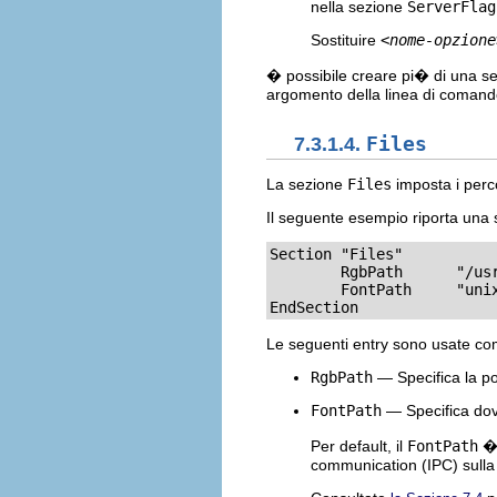
nella sezione
ServerFlag
Sostituire
<nome-opzione
� possibile creare pi� di una s
argomento della linea di comand
7.3.1.4.
Files
La sezione
Files
imposta i perco
Il seguente esempio riporta una
Section "Files"

        RgbPath      "/usr
        FontPath     "unix
EndSection
Le seguenti entry sono usate c
RgbPath
— Specifica la pos
FontPath
— Specifica dove
Per default, il
FontPath
communication (IPC) sulla