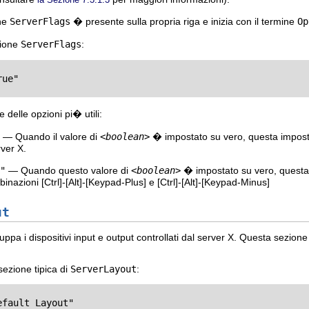
one
ServerFlags
� presente sulla propria riga e inizia con il termine
Op
zione
ServerFlags
:
ue"     

 delle opzioni pi� utili:
— Quando il valore di
<boolean>
� impostato su vero, questa impost
rver X.
"
— Quando questo valore di
<boolean>
� impostato su vero, questa i
binazioni
[Ctrl]
-
[Alt]
-
[Keypad-Plus]
e
[Ctrl]
-
[Alt]
-
[Keypad-Minus]
ut
ppa i dispositivi input e output controllati dal server X. Questa sezione
sezione tipica di
ServerLayout
:
fault Layout"
