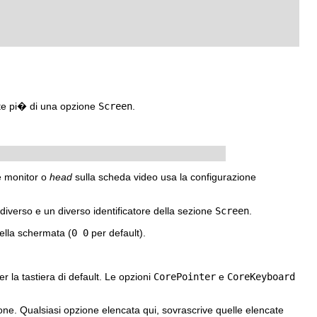
te pi� di una opzione
Screen
.
re monitor o
head
sulla scheda video usa la configurazione
verso e un diverso identificatore della sezione
Screen
.
della schermata (
0 0
per default).
er la tastiera di default. Le opzioni
CorePointer
e
CoreKeyboard
one. Qualsiasi opzione elencata qui, sovrascrive quelle elencate