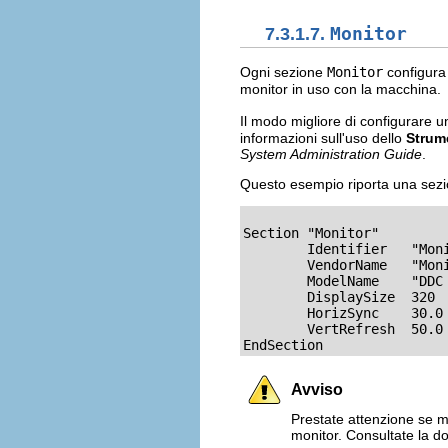
7.3.1.7.
Monitor
Ogni sezione
Monitor
configura
monitor in uso con la macchina.
Il modo migliore di configurare u
informazioni sull'uso dello
Strum
System Administration Guide
.
Questo esempio riporta una sez
Section "Monitor"

	Identifier   "Monitor0"

	VendorName   "Monitor Vendor"

	ModelName    "DDC Probed Monitor - ViewSonic G773-2"

	DisplaySize  320	240

	HorizSync    30.0 - 70.0

	VertRefresh  50.0 - 180.0

EndSection
Avviso
Prestate attenzione se m
monitor. Consultate la d