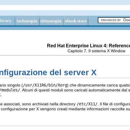
Red Hat Enterprise Linux 4: Referenc
Capitolo 7. Il sistema X Window
onfigurazione del server X
rio singolo (
/usr/X11R6/bin/Xorg
) che dinamicamente carica qualsi
/modules/
. Alcuni di questi moduli sono caricati automaticamente dal s
X.
one associati, sono archiviati nella directory
/etc/X11/
. Il file di config
di configurazione per X vengono creati mediante informazioni raccolte sul