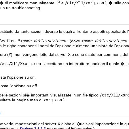
� di modificare manualmente il file
/etc/X11/xorg.conf
, � utile con
tua un troubleshooting.
tituito da tante sezioni diverse le quali affrontano aspetti specifici de
Section "
<nome della-sezione>
"
(dove
<nome della-sezione>
no le righe contenenti i nomi dell'opzione e almeno un valore dell'opzione,
tere (
#
), non vengono lette dal server X e sono usate per commenti de
/etc/X11/Xxorg.conf
accettano un interruttore boolean il quale � in g
ta l'opzione su on.
sta l'opzione su off.
elle sezioni pi� importanti visualizzate in un file tipico
/etc/X11/xor
sultate la pagina man di
xorg.conf
.
s
e varie impostazioni del server X globale. Qualsiasi impostazione in q
nsultare
per maggiori informazioni).
la Sezione 7.3.1.3