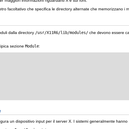
r maggiori informazioni riguardanti X e sui font.
o facoltativo che specifica le directory alternate che memorizzano i m
duli dalla directory
/usr/X11R6/lib/modules/
che devono essere car
tipica sezione
Module
:
e
gura un dispositivo input per il server X. I sistemi generalmente hann