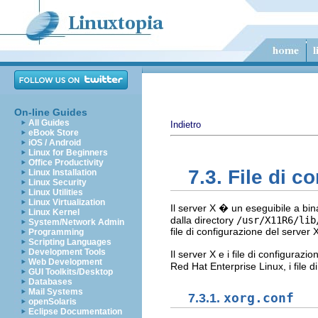
On-line Guides
All Guides
Indietro
eBook Store
iOS / Android
Linux for Beginners
Office Productivity
7.3. File di c
Linux Installation
Linux Security
Linux Utilities
Linux Virtualization
Il server X � un eseguibile a bina
Linux Kernel
dalla directory
/usr/X11R6/lib
System/Network Admin
file di configurazione del server 
Programming
Scripting Languages
Development Tools
Il server X e i file di configurazi
Web Development
Red Hat Enterprise Linux, i file 
GUI Toolkits/Desktop
Databases
Mail Systems
7.3.1.
xorg.conf
openSolaris
Eclipse Documentation