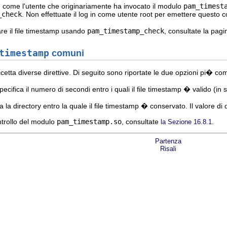
in come l'utente che originariamente ha invocato il modulo
pam_timest
_check
. Non effettuate il log in come utente root per emettere questo
re il file timestamp usando
pam_timestamp_check
, consultate la pag
timestamp
comuni
cetta diverse direttive. Di seguito sono riportate le due opzioni pi� 
cifica il numero di secondi entro i quali il file timestamp � valido (in 
 la directory entro la quale il file timestamp � conservato. Il valore di
ntrollo del modulo
pam_timestamp.so
, consultate
.
la Sezione 16.8.1
Partenza
Risali