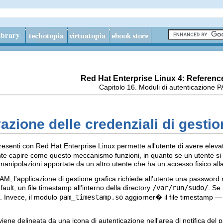
Red Hat Enterprise Linux 4: Referenc
Capitolo 16. Moduli di autenticazione 
azione delle credenziali di gesti
resenti con Red Hat Enterprise Linux permette all'utente di avere elevati 
te capire come questo meccanismo funzioni, in quanto se un utente si
manipolazioni apportate da un altro utente che ha un accesso fisico all
M, l'applicazione di gestione grafica richiede all'utente una password r
ault, un file timestamp all'interno della directory
/var/run/sudo/
. Se
 Invece, il modulo
pam_timestamp.so
aggiorner� il file timestamp — 
viene delineata da una icona di autenticazione nell'area di notifica del p