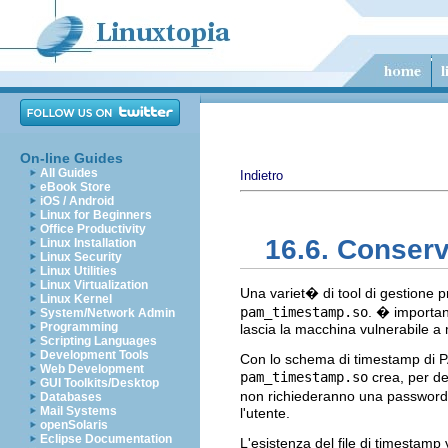
On-line Guides
All Guides
Indietro
eBook Store
iOS / Android
Linux for Beginners
Office Productivity
16.6. Conserv
Linux Installation
Linux Security
Linux Utilities
Linux Virtualization
Una variet� di tool di gestione p
Linux Kernel
pam_timestamp.so
. � importan
System/Network Admin
Programming
lascia la macchina vulnerabile a 
Scripting Languages
Development Tools
Con lo schema di timestamp di PA
Web Development
pam_timestamp.so
crea, per def
GUI Toolkits/Desktop
non richiederanno una password.
Databases
Mail Systems
l'utente.
openSolaris
Eclipse Documentation
L'esistenza del file di timestamp 