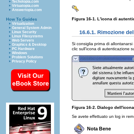
Techotopia.com
Virtuatopia.com
Answertopia.com
Figura 16-1. L'icona di autent
How To Guides
Virtualization
General System Admin
16.6.1. Rimozione del
Linux Security
Linux Filesystems
Web Servers
Si consiglia prima di allontanars
Graphics & Desktop
clic sull'icona di autenticazione 
PC Hardware
Windows
Problem Solutions
Privacy Policy
Figura 16-2. Dialogo dell'icon
Se avete effettuato un log in re
Nota Bene