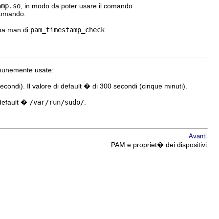
amp.so
, in modo da poter usare il comando
 comando.
ina man di
pam_timestamp_check
.
comunemente usate:
secondi). Il valore di default � di 300 secondi (cinque minuti).
 default �
/var/run/sudo/
.
Avanti
PAM e propriet� dei dispositivi