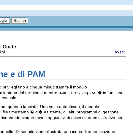
e Guide
PAM
Avanti
one e di PAM
privilegi fino a cinque minuti tramite il modulo
 allontana dal terminale mentre
pam_timestamp.so
� in funzione,
a console.
oot quando lanciata. Una volta autenticato, il modulo
 il file timestamp � gi� esistente, gli altri programmi di gestione
riservando cinque minuti aggiuntivi di accesso amministrativo per
annello. Di seguito viene illustrata una icona di autenticazione: