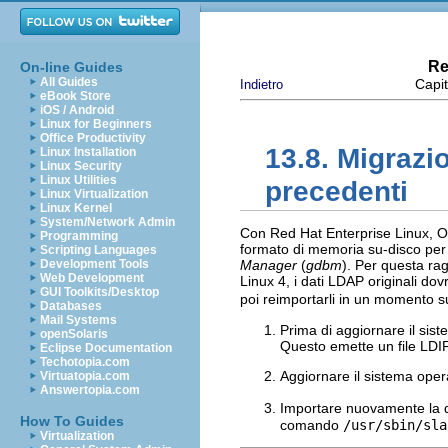
Re
On-line Guides
All Guides
Capit
Indietro
eBook Store
iOS / Android
Linux for Beginners
Office Productivity
13.8. Migrazio
Linux Installation
Linux Security
Linux Utilities
precedenti
Linux Virtualization
Linux Kernel
System/Network Admin
Con Red Hat Enterprise Linux, Op
Programming
formato di memoria su-disco per
Scripting Languages
Development Tools
Manager
(
gdbm
). Per questa ra
Web Development
Linux 4, i dati LDAP originali d
GUI Toolkits/Desktop
poi reimportarli in un momento s
Databases
Mail Systems
Prima di aggiornare il sis
openSolaris
Questo emette un file LD
Eclipse Documentation
Techotopia.com
Aggiornare il sistema opera
Virtuatopia.com
Answertopia.com
Importare nuovamente la d
How To Guides
comando
/usr/sbin/sl
Virtualization