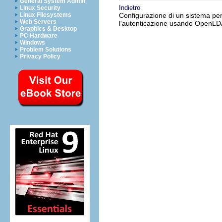
General System Admin
Indietro
Linux Security
Linux Filesystems
Configurazione di un sistema pe
Web Servers
l'autenticazione usando OpenL
Graphics & Desktop
PC Hardware
Windows
Problem Solutions
Privacy Policy