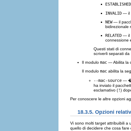
ESTABLISHED
INVALID
— il
NEW
— il pacc
bidirezionale
RELATED
— il
connessione e
Questi stati di con
scriverli separati d
Il modulo
mac
— Abilita la
Il modulo
mac
abilita la s
--mac-source
— � i
ha inviato il pacche
esclamativo (
!
) dop
Per conoscere le altre opzioni ag
18.3.5. Opzioni relativ
Vi sono molti target attribuibili
quello di decidere che cosa fare 