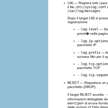
LOG
— Registra tutti i pacc
il file
/etc/syslog.conf
d
/var/log/messages
.
Dopo il target
LOG
si posso
registrazione:
--log-level
— Stab
priorit� nella pagi
--log-ip-options
pacchetto IP.
--log-prefix
— An
scrivere filtri per i
--log-tcp-option
pacchetto TCP.
--log-tcp-sequen
REJECT
— Rispedisce un pa
pacchetto (DROP).
Il target
REJECT
accetta
-
informazioni dettagliate da
del
<tipo>
di errore forni
delle opzioni
<tipo>
dispo