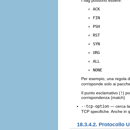
I flag possono essere:
ACK
FIN
PSH
RST
SYN
URG
ALL
NONE
Per esempio, una regola 
corrisponde solo ai pacche
Il punto esclamativo (
!
) p
corrispondenza (match)
--tcp-option
— cerca la 
TCP specifiche. Anche in q
18.3.4.2. Protocollo 