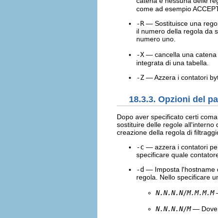
catena e nessuna delle rego
come ad esempio ACCEP
-R
— Sostituisce una regol
il numero della regola da 
numero uno.
-X
— cancella una catena 
integrata di una tabella.
-Z
— Azzera i contatori byt
18.3.3. Opzioni del p
Dopo aver specificato certi coma
sostituire delle regole all'inter
creazione della regola di filtraggi
-c
— azzera i contatori pe
specificare quale contator
-d
— Imposta l'hostname di 
regola. Nello specificare u
N.N.N.N
/
M.M.M.M
N.N.N.N
/
M
— Dov