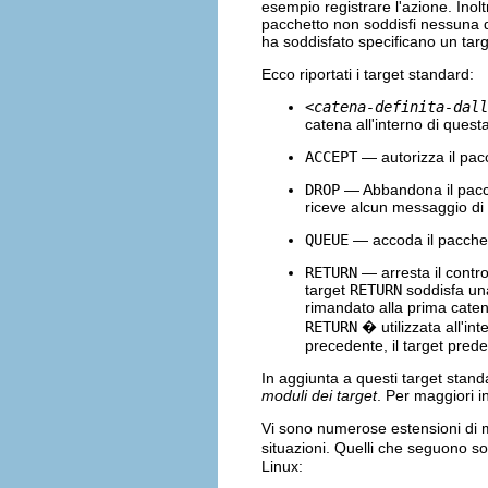
esempio registrare l'azione. Inolt
pacchetto non soddisfi nessuna d
ha soddisfato specificano un targ
Ecco riportati i target standard:
<catena-definita-dall
catena all'interno di questa
ACCEPT
— autorizza il pac
DROP
— Abbandona il pacche
riceve alcun messaggio di
QUEUE
— accoda il pacchet
RETURN
— arresta il contr
target
RETURN
soddisfa una
rimandato alla prima catena
RETURN
� utilizzata all'in
precedente, il target pred
In aggiunta a questi target stand
moduli dei target
. Per maggiori i
Vi sono numerose estensioni di mo
situazioni. Quelli che seguono so
Linux: