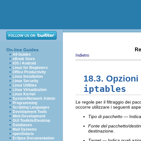
Re
On-line Guides
All Guides
Indietro
eBook Store
iOS / Android
Linux for Beginners
Office Productivity
18.3. Opzioni 
Linux Installation
Linux Security
Linux Utilities
iptables
Linux Virtualization
Linux Kernel
System/Network Admin
Le regole per il filtraggio dei 
Programming
occorre utilizzare i seguenti aspe
Scripting Languages
Development Tools
Web Development
Tipo di pacchetto
— Indica 
GUI Toolkits/Desktop
Databases
Fonte del pacchetto/desti
Mail Systems
destinazione.
openSolaris
Eclipse Documentation
Target
— Indica quali azion