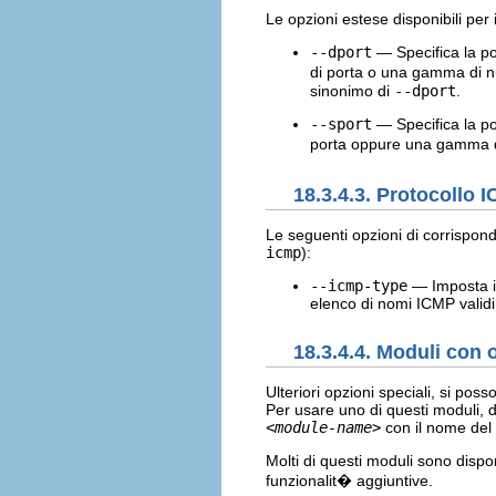
Le opzioni estese disponibili per 
--dport
— Specifica la po
di porta o una gamma di n
sinonimo di
--dport
.
--sport
— Specifica la po
porta oppure una gamma d
18.3.4.3. Protocollo 
Le seguenti opzioni di corrispon
icmp
):
--icmp-type
— Imposta il
elenco di nomi ICMP valid
18.3.4.4. Moduli con 
Ulteriori opzioni speciali, si pos
Per usare uno di questi moduli, 
<module-name>
con il nome del
Molti di questi moduli sono dispo
funzionalit� aggiuntive.