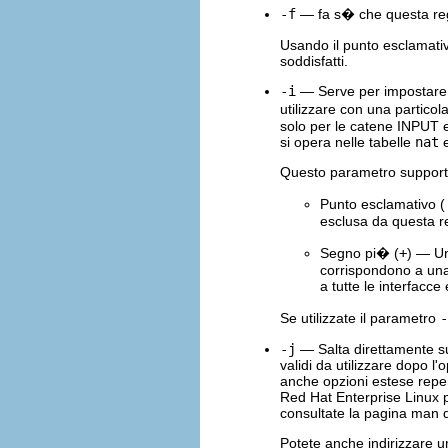
-f
— fa s� che questa rego
Usando il punto esclamativ
soddisfatti.
-i
— Serve per impostare l'
utilizzare con una partico
solo per le catene INPUT
si opera nelle tabelle
nat
Questo parametro supporta
Punto esclamativo (
esclusa da questa r
Segno pi� (
+
) — Un
corrispondono a una
a tutte le interfacc
Se utilizzate il parametro
-
-j
— Salta direttamente su
validi da utilizzare dopo l
anche opzioni estese reperi
Red Hat Enterprise Linux
consultate la pagina man 
Potete anche indirizzare u