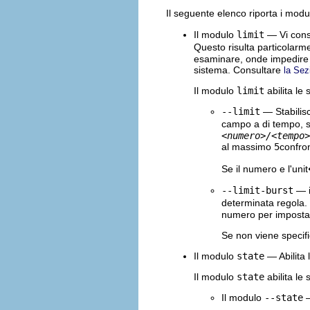
Il seguente elenco riporta i mod
Il modulo
limit
— Vi conse
Questo risulta particolarme
esaminare, onde impedire l
sistema. Consultare
la Sez
Il modulo
limit
abilita le 
--limit
— Stabilisc
campo a di tempo, s
<numero>/<tempo>
al massimo
5
confron
Se il numero e l'uni
--limit-burst
— i
determinata regola.
numero per impostare
Se non viene specifi
Il modulo
state
— Abilita 
Il modulo
state
abilita le 
Il modulo
--state
—