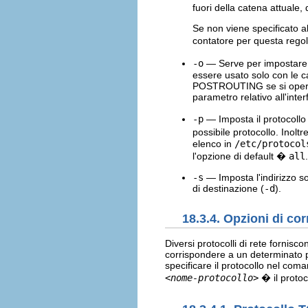
fuori della catena attuale, 
Se non viene specificato al
contatore per questa regol
-o
— Serve per impostare l'
essere usato solo con le
POSTROUTING se si opera
parametro relativo all'inter
-p
— Imposta il protocollo
possibile protocollo. Inoltr
elenco in
/etc/protocol
l'opzione di default �
all
.
-s
— Imposta l'indirizzo so
di destinazione (
-d
).
18.3.4. Opzioni di c
Diversi protocolli di rete fornisc
corrispondere a un determinato pa
specificare il protocollo nel co
<nome-protocollo>
� il protoco