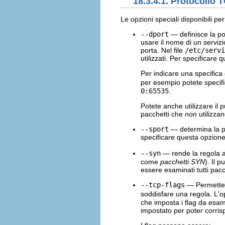
18.3.4.1. Protocollo 
Le opzioni speciali disponibili per
--dport
— definisce la po
usare il nome di un serviz
porta. Nel file
/etc/servi
utilizzati. Per specificar
Per indicare una specifica
per esempio potete specif
0:65535
.
Potete anche utilizzare il 
pacchetti che
non
utilizzan
--sport
— determina la po
specificare questa opzion
--syn
— rende la regola ap
come
pacchetti SYN
). Il 
essere esaminati tutti pac
--tcp-flags
— Permette d
soddisfare una regola. L'
che imposta i flag da esam
impostato per poter corri