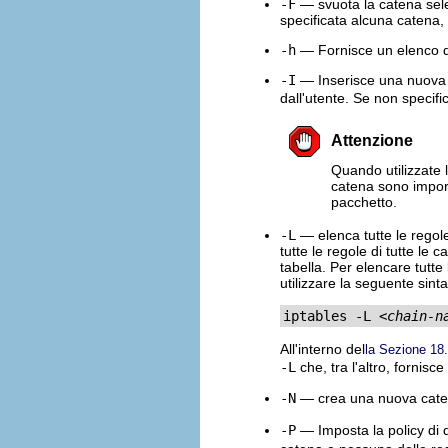
-F
— svuota la catena selez
specificata alcuna catena,
-h
— Fornisce un elenco di
-I
— Inserisce una nuova r
dall'utente. Se non specif
Attenzione
Quando utilizzate 
catena sono import
pacchetto.
-L
— elenca tutte le regol
tutte le regole di tutte le 
tabella. Per elencare tutte
utilizzare la seguente sinta
iptables -L 
<chain-n
All'interno del
la Sezione 18
-L
che, tra l'altro, fornis
-N
— crea una nuova caten
-P
— Imposta la policy di 