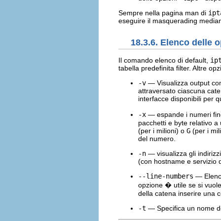
Sempre nella pagina man di
ipt
eseguire il masquerading median
18.3.6. Elenco delle 
Il comando elenco di default,
ip
tabella predefinita filter. Altre o
-v
— Visualizza output com
attraversato ciascuna cate
interfacce disponibili per q
-x
— espande i numeri fino 
pacchetti e byte relativo
(per i milioni) o
G
(per i mi
del numero.
-n
— visualizza gli indiriz
(con hostname e servizio d
--line-numbers
— Elenca
opzione � utile se si vuole
della catena inserire una c
-t
— Specifica un nome del