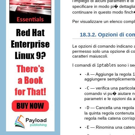
l'impiego di alcuni parametri e d
specificare in modo pi� dettaglia
continuare in questo modo finch� 
Per visualizzare un elenco compl
18.3.2. Opzioni di c
Le opzioni di comando indicano
permesso solo una opzione di com
caratteri maiuscoli.
I comandi di
iptables
sono i se
-A
— Aggiunge la regola
i
aggiungere semplicemente u
-C
— verifica una particola
comando vi pu� aiutare ne
parametri e le opzioni da 
-D
— Cancella una regola 
la quinta regola contenuta 
regola nella catena corris
-E
— Rinomina una catena de