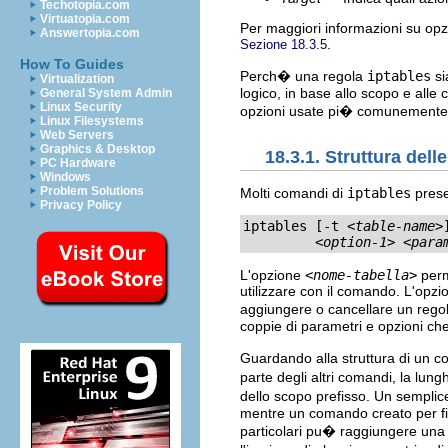
Techotopia.com
Virtuatopia.com
Per maggiori informazioni su opzi
Answertopia.com
.
Sezione 18.3.5
How To Guides
Perch� una regola
iptables
si
Virtualization
logico, in base allo scopo e alle 
General System Admin
Linux Security
opzioni usate pi� comunemente
Linux Filesystems
Web Servers
Graphics & Desktop
18.3.1. Struttura dell
PC Hardware
Windows
Problem Solutions
Molti comandi di
iptables
prese
Privacy Policy
iptables [-t 
<table-name>
<option-1>
<para
L'opzione
<nome-tabella>
perm
utilizzare con il comando. L'opz
aggiungere o cancellare un regol
coppie di parametri e opzioni ch
Guardando alla struttura di un
parte degli altri comandi, la lu
dello scopo prefisso. Un sempli
mentre un comando creato per fil
particolari pu� raggiungere una