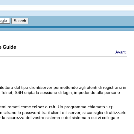
e Guide
Avanti
tettura del tipo client/server permettendo agli utenti di registrarsi in
o Telnet, SSH cripta la sessione di login, impedendo alle persone
istemi remoti come
telnet
o
rsh
. Un programma chiamato
scp
ifrano le password tra il client e il server, si consiglia di utilizzarle
r la sicurezza del vostro sistema e del sistema a cui vi collegate.