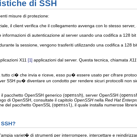
ristiche di SSH
uenti misure di protezione:
le, il client verifica che il collegamento avvenga con lo stesso server,
rie informazioni di autenticazione al server usando una codifica a 128 bit
vuti durante la sessione, vengono trasferiti utilizzando una codifica a 
applicazioni X11
applicazioni dal server. Questa tecnica, chiamata
X11
[1]
 tutto ci� che invia e riceve, esso pu� essere usato per cifrare protoco
rver SSH pu� diventare un condotto per rendere sicuri protocolli non si
e il pacchetto OpenSSH generico (
openssh
), server OpenSSH (
openss
piego di OpenSSH, consultate il capitolo
OpenSSH
nella
Red Hat Enterpr
one del pacchetto OpenSSL (
openssl
), il quale installa numerose libre
e SSH?
ampia variet� di strumenti per interrompere, intercettare e reindirizzare 