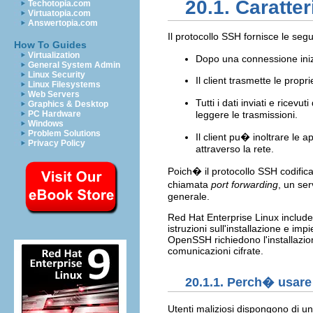
20.1. Caratte
Techotopia.com
Virtuatopia.com
Answertopia.com
Il protocollo SSH fornisce le seg
How To Guides
Virtualization
Dopo una connessione inizia
General System Admin
Linux Security
Il client trasmette le prop
Linux Filesystems
Web Servers
Tutti i dati inviati e rice
Graphics & Desktop
PC Hardware
leggere le trasmissioni.
Windows
Problem Solutions
Il client pu� inoltrare le 
Privacy Policy
attraverso la rete.
Poich� il protocollo SSH codifica
chiamata
port forwarding
, un se
generale.
Red Hat Enterprise Linux includ
istruzioni sull'installazione e im
OpenSSH richiedono l'installazi
comunicazioni cifrate.
20.1.1. Perch� usar
Utenti maliziosi dispongono di un'