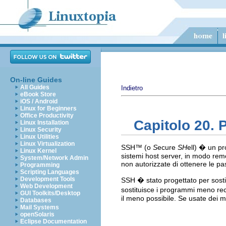
On-line Guides
All Guides
Indietro
eBook Store
iOS / Android
Linux for Beginners
Office Productivity
Capitolo 20. 
Linux Installation
Linux Security
Linux Utilities
Linux Virtualization
SSH
™ (o
S
ecure
SH
ell) � un pro
Linux Kernel
sistemi host server, in modo remo
System/Network Admin
non autorizzate di ottenere le pa
Programming
Scripting Languages
Development Tools
SSH � stato progettato per sosti
Web Development
sostituisce i programmi meno recen
GUI Toolkits/Desktop
il meno possibile. Se usate dei me
Databases
Mail Systems
openSolaris
Eclipse Documentation