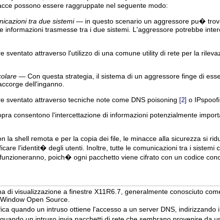
nacce possono essere raggruppate nel seguente modo:
nicazioni tra due sistemi
— in questo scenario un aggressore pu� trovar
 informazioni trasmesse tra i due sistemi. L'aggressore potrebbe interce
sventato attraverso l'utilizzo di una comune utility di rete per la rile
colare
— Con questa strategia, il sistema di un aggressore finge di essere
 accorge dell'inganno.
e sventato attraverso tecniche note come DNS poisoning
o IPspoof
[2]
ra consentono l'intercettazione di informazioni potenzialmente importanti 
n la shell remota e per la copia dei file, le minacce alla sicurezza si 
ificare l'identit� degli utenti. Inoltre, tutte le comunicazioni tra i sistemi
funzioneranno, poich� ogni pacchetto viene cifrato con un codice conosc
stema di visualizzazione a finestre X11R6.7, generalmente conosciuto 
X Window Open Source.
fica quando un intruso ottiene l'accesso a un server DNS, indirizzando i 
a quando un intruso invia pacchetti di rete che sembrano provenire da un 