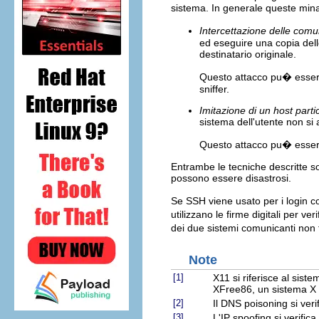
sistema. In generale queste mi
Intercettazione delle comu
ed eseguire una copia delle
destinatario originale.
Questo attacco pu� essere 
sniffer.
Imitazione di un host parti
sistema dell'utente non si
Questo attacco pu� esser
Entrambe le tecniche descritte sop
possono essere disastrosi.
Se SSH viene usato per i login co
utilizzano le firme digitali per ver
dei due sistemi comunicanti non 
Note
[1]
X11 si riferisce al si
XFree86, un sistema 
[2]
Il DNS poisoning si veri
[3]
L'IP spoofing si verific