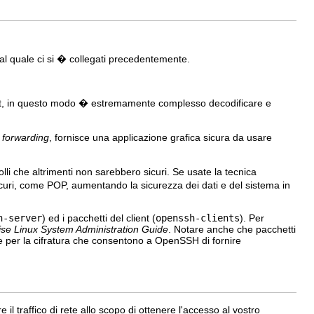
 al quale ci si � collegati precedentemente.
128 bit, in questo modo � estremamente complesso decodificare e
 forwarding
, fornisce una applicazione grafica sicura da usare
lli che altrimenti non sarebbero sicuri. Se usate la tecnica
curi, come POP, aumentando la sicurezza dei dati e del sistema in
h-server
) ed i pacchetti del client (
openssh-clients
). Per
ise Linux System Administration Guide
. Notare anche che pacchetti
rie per la cifratura che consentono a OpenSSH di fornire
il traffico di rete allo scopo di ottenere l'accesso al vostro