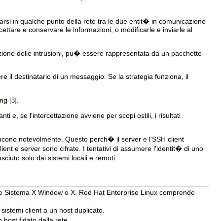
si in qualche punto della rete tra le due entit� in comunicazione
ttare e conservare le informazioni, o modificarle e inviarle al
vazione delle intrusioni, pu� essere rappresentata da un pacchetto
 il destinatario di un messaggio. Se la strategia funziona, il
ing
.
[3]
e, se l'intercettazione avviene per scopi ostili, i risultati
riducono notevolmente. Questo perch� il server e l'SSH client
 client e server sono cifrate. I tentativi di assumere l'identit� di uno
iuto solo dai sistemi locali e remoti.
come Sistema X Window o X. Red Hat Enterprise Linux comprende
sistemi client a un host duplicato.
host fidato della rete.