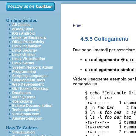
On-line Guides
All Guides
Prev
eBook Store
iOS / Android
Linux for Beginners
4.5.5 Collegamenti
Office Productivity
Linux Installation
Due sono i metodi per associare 
Linux Security
Linux Utilities
Linux Virtualization
un
collegamento
� un nom
Linux Kernel
System/Network Admin
un
collegamento simbol
Programming
Scripting Languages
Vedere il seguente esempio per i c
Development Tools
comando
rm
.
Web Development
GUI Toolkits/Desktop
     $ echo "Contenuto Ori
Databases
Mail Systems
     $ ls -l 
foo
openSolaris
     -rw-r--r--    1 osamu
Eclipse Documentation
     $ ln 
foo
bar
     # ha
Techotopia.com
     $ ln -s 
foo
baz
  # sy
Virtuatopia.com
     $ ls -l 
foo
bar
baz
Answertopia.com
     -rw-r--r--    2 osamu
     lrwxrwxrwx    1 osamu
How To Guides
     -rw-r--r--    2 osamu
Virtualization