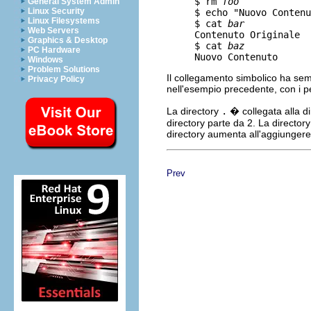
     $ rm 
foo
General System Admin
Linux Security
     $ echo "Nuovo Contenu
Linux Filesystems
     $ cat 
bar
Web Servers
     Contenuto Originale

Graphics & Desktop
     $ cat 
baz
PC Hardware
Windows
Problem Solutions
Il collegamento simbolico ha se
Privacy Policy
nell'esempio precedente, con i per
La directory
.
� collegata alla di
directory parte da 2. La director
directory aumenta all'aggiungere
Prev