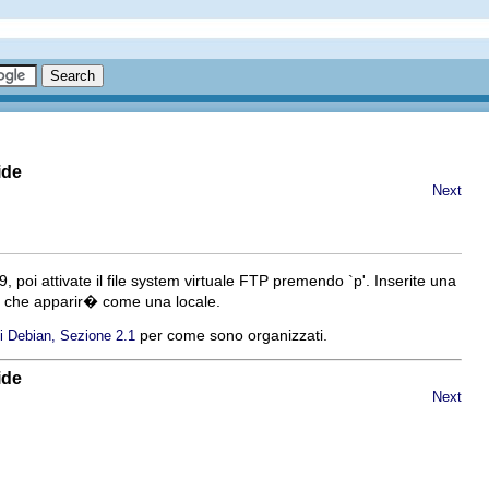
ide
Next
poi attivate il file system virtuale FTP premendo `p'. Inserite una
a che apparir� come una locale.
per come sono organizzati.
vi Debian, Sezione 2.1
ide
Next