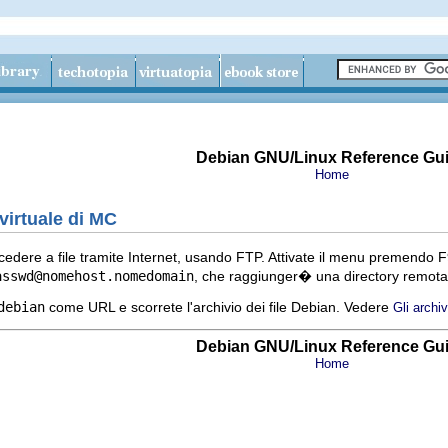
Debian GNU/Linux Reference Gu
Home
 virtuale di MC
dere a file tramite Internet, usando FTP. Attivate il menu premendo F9, 
asswd@nomehost.nomedomain
, che raggiunger� una directory remot
debian
come URL e scorrete l'archivio dei file Debian. Vedere
Gli archi
Debian GNU/Linux Reference Gu
Home