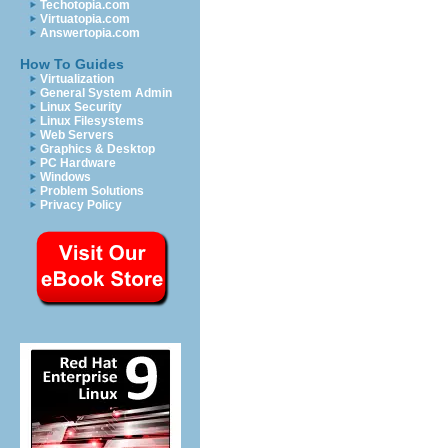
Techotopia.com
Virtuatopia.com
Answertopia.com
How To Guides
Virtualization
General System Admin
Linux Security
Linux Filesystems
Web Servers
Graphics & Desktop
PC Hardware
Windows
Problem Solutions
Privacy Policy