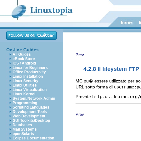
On-line Guides
All Guides
Prev
eBook Store
iOS / Android
Linux for Beginners
4.2.8 Il fileystem FTP
Office Productivity
Linux Installation
MC pu� essere utilizzato per acce
Linux Security
Linux Utilities
URL sotto forma di
username:
p
Linux Virtualization
Linux Kernel
Provate
http.us.debian.org/
System/Network Admin
Programming
Scripting Languages
Development Tools
Prev
Web Development
GUI Toolkits/Desktop
Databases
Mail Systems
openSolaris
Eclipse Documentation