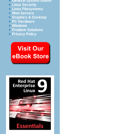
General System Admin
Linux Security
Linux Filesystems
Web Servers
Graphics & Desktop
PC Hardware
Windows
Problem Solutions
Privacy Policy