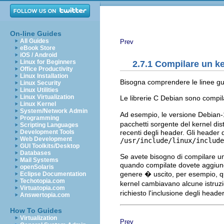
On-line Guides
All Guides
Prev
eBook Store
iOS / Android
Linux for Beginners
2.7.1 Compilare un k
Office Productivity
Linux Installation
Bisogna comprendere le linee gui
Linux Security
Linux Utilities
Linux Virtualization
Le librerie C Debian sono compil
Linux Kernel
System/Network Admin
Ad esempio, le versione Debian-1
Programming
pacchetti sorgente del kernel dist
Scripting Languages
recenti degli header. Gli header di
Development Tools
Web Development
/usr/include/linux/include
GUI Toolkits/Desktop
Databases
Se avete bisogno di compilare un
Mail Systems
quando compilate dovete aggiun
openSolaris
genere � uscito, per esempio, q
Eclipse Documentation
Techotopia.com
kernel cambiavano alcune istruzi
Virtuatopia.com
richiesto l'inclusione degli heade
Answertopia.com
How To Guides
Virtualization
Prev