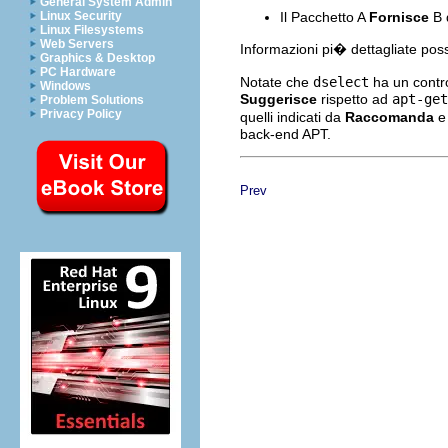
General System Admin
Il Pacchetto A
Fornisce
B q
Linux Security
Linux Filesystems
Web Servers
Informazioni pi� dettagliate pos
Graphics & Desktop
PC Hardware
Notate che
dselect
ha un contro
Windows
Suggerisce
rispetto ad
apt-get
Problem Solutions
Privacy Policy
quelli indicati da
Raccomanda
back-end APT.
Prev