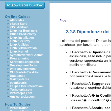
On-line Guides
All Guides
Prev
eBook Store
iOS / Android
Linux for Beginners
2.2.8 Dipendenze dei 
Office Productivity
Linux Installation
Il sistema dei pacchetti Debian h
Linux Security
pacchetto, per funzionare, o per 
Linux Utilities
Linux Virtualization
Linux Kernel
Il Pacchetto A
Dipende
dal
System/Network Admin
alcuni casi, esso noN dipe
Programming
versione rappresenta un li
Scripting Languages
quella specificata.
Development Tools
Web Development
Il Pacchetto A
Raccoman
GUI Toolkits/Desktop
non vorrebbe A senza le fu
Databases
Mail Systems
openSolaris
Il Pacchetto A
Suggerisce
Eclipse Documentation
relazione si esprime dichi
Techotopia.com
Virtuatopia.com
Il Pacchetto A
� in Confli
Answertopia.com
Spesso "� in conflitto" � 
How To Guides
Il Pacchetto A
Sostituisce
Virtualization