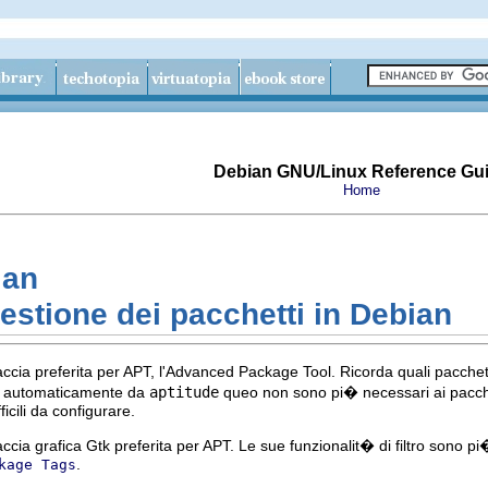
Debian GNU/Linux Reference Gu
Home
ian
Gestione dei pacchetti in Debian
accia preferita per APT, l'Advanced Package Tool. Ricorda quali pacchett
ati automaticamente da
aptitude
queo non sono pi� necessari ai pacchett
icili da configurare.
ccia grafica Gtk preferita per APT. Le sue funzionalit� di filtro sono pi
.
kage Tags