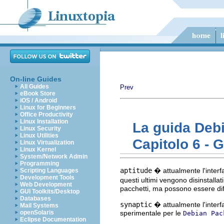
On-line Guides
All Guides
Prev
eBook Store
iOS / Android
Linux for Beginners
Office Productivity
Linux Installation
La guida Deb
Linux Security
Linux Utilities
Capitolo 6 - 
Linux Virtualization
Linux Kernel
System/Network Admin
Programming
aptitude
� attualmente l'interf
Scripting Languages
Development Tools
questi ultimi vengono disinstall
Web Development
pacchetti, ma possono essere diff
GUI Toolkits/Desktop
Databases
synaptic
� attualmente l'interfa
Mail Systems
openSolaris
sperimentale per le
Debian Pac
Eclipse Documentation