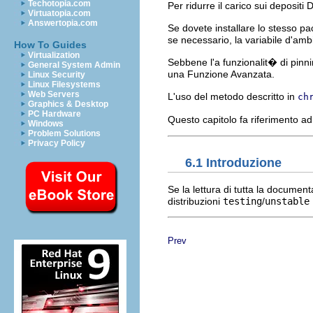
Techotopia.com
Per ridurre il carico sui deposit
Virtuatopia.com
Answertopia.com
Se dovete installare lo stesso p
se necessario, la variabile d'am
How To Guides
Virtualization
Sebbene l'a funzionalit� di pinni
General System Admin
una Funzione Avanzata.
Linux Security
Linux Filesystems
Web Servers
L'uso del metodo descritto in
ch
Graphics & Desktop
PC Hardware
Questo capitolo fa riferimento 
Windows
Problem Solutions
Privacy Policy
6.1 Introduzione
Se la lettura di tutta la document
distribuzioni
testing
/
unstable
Prev