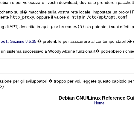
i Debian e per velocizzare i vostri download, dovreste prendere i pacchett
acchetto su pi� macchine sulla vostra rete locale, impostate un proxy
biente
http_proxy
, oppure il valore di
http
in
/etc/apt/apt.conf
.
ng di APT, descritta in
apt_preferences(5)
sia potente, i suoi effetti
� preferibile per assicurare al contempo stabilit� 
root
, Sezione 8.6.35
ad un sistema successivo a Woody Alcune funzionalit� potrebbero richi
azione per gli sviluppatori � troppo per voi, leggete questo capitolo per
:-)
Debian GNU/Linux Reference Gu
Home