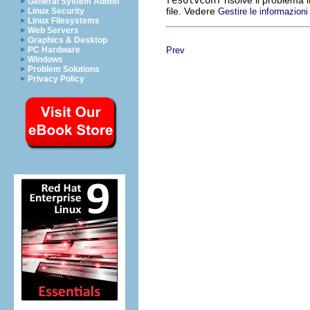
General System Admin
file. Vedere
Gestire le informazion
Linux Security
Linux Filesystems
Web Servers
Graphics & Desktop
Prev
PC Hardware
Windows
Problem Solutions
Privacy Policy