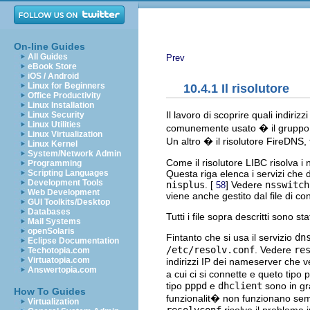
On-line Guides
All Guides
Prev
eBook Store
iOS / Android
Linux for Beginners
10.4.1 Il risolutore
Office Productivity
Linux Installation
Il lavoro di scoprire quali indiriz
Linux Security
Linux Utilities
comunemente usato � il gruppo di
Linux Virtualization
Un altro � il risolutore FireDNS,
Linux Kernel
System/Network Admin
Come il risolutore LIBC risolva i
Programming
Questa riga elenca i servizi che
Scripting Languages
Development Tools
nisplus
. [
] Vedere
nsswitch
58
Web Development
viene anche gestito dal file di c
GUI Toolkits/Desktop
Databases
Tutti i file sopra descritti sono s
Mail Systems
openSolaris
Fintanto che si usa il servizio
dn
Eclipse Documentation
/etc/resolv.conf
. Vedere
re
Techotopia.com
Virtuatopia.com
indirizzi IP dei nameserver che ve
Answertopia.com
a cui ci si connette e queto ti
tipo
pppd
e
dhclient
sono in gr
How To Guides
funzionalit� non funzionano sempr
Virtualization
resolvconf
risolve il problema 