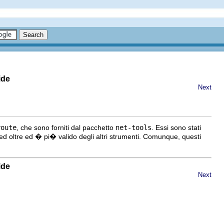
ide
Next
route
, che sono forniti dal pacchetto
net-tools
. Essi sono stati
ed oltre ed � pi� valido degli altri strumenti. Comunque, questi
ide
Next