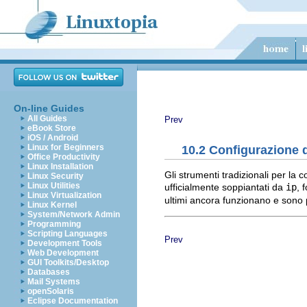
On-line Guides
All Guides
Prev
eBook Store
iOS / Android
Linux for Beginners
10.2 Configurazione d
Office Productivity
Linux Installation
Gli strumenti tradizionali per la
Linux Security
Linux Utilities
ufficialmente soppiantati da
ip
, 
Linux Virtualization
ultimi ancora funzionano e sono pi
Linux Kernel
System/Network Admin
Programming
Scripting Languages
Prev
Development Tools
Web Development
GUI Toolkits/Desktop
Databases
Mail Systems
openSolaris
Eclipse Documentation