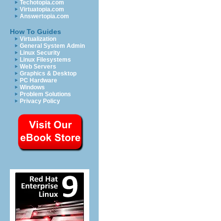
Techotopia.com
Virtuatopia.com
Answertopia.com
How To Guides
Virtualization
General System Admin
Linux Security
Linux Filesystems
Web Servers
Graphics & Desktop
PC Hardware
Windows
Problem Solutions
Privacy Policy