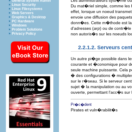
Les administrateurs syst�me oub
General System Admin
Linux Security
Du mat�riel simple, comme les 
Linux Filesystems
effet, lorsque un noeud transme
Web Servers
envoie une diffusion des paquet
Graphics & Desktop
PC Hardware
donn�es. Cette m�thode est la p
Windows
d'adresses (
arp
) ou de contr�l
Problem Solutions
Privacy Policy
non autoris�s sur les noeuds lo
2.2.1.2. Serveurs cen
Un autre pi�ge possible dans les
courante et �conomique pour de
seule machine puissante. Cela p
� des configurations � multiples
sur le r�seau. Si le serveur cen
sujet � la manipulation ou au vo
ouverte, permettant l'acc�s sur 
Pr�c�dent
Pirates et vuln�rabilit�s