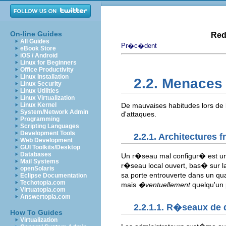
On-line Guides
Red
All Guides
Pr�c�dent
eBook Store
iOS / Android
Linux for Beginners
Office Productivity
Linux Installation
2.2. Menaces
Linux Security
Linux Utilities
Linux Virtualization
Linux Kernel
De mauvaises habitudes lors de 
System/Network Admin
d'attaques.
Programming
Scripting Languages
Development Tools
2.2.1. Architectures f
Web Development
GUI Toolkits/Desktop
Databases
Un r�seau mal configur� est un p
Mail Systems
r�seau local ouvert, bas� sur l
openSolaris
sa porte entrouverte dans un qua
Eclipse Documentation
Techotopia.com
mais
�ventuellement
quelqu'un p
Virtuatopia.com
Answertopia.com
2.2.1.1. R�seaux de 
How To Guides
Virtualization