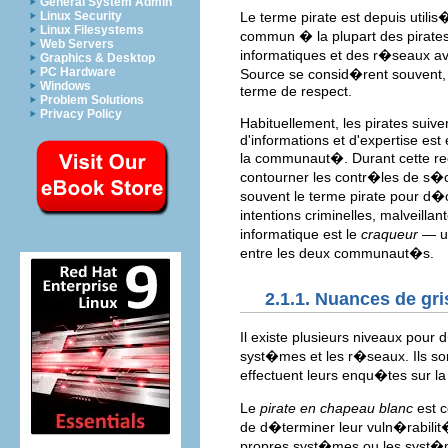
General System Admin
Linux Security
Le terme pirate est depuis util
Linux Filesystems
commun � la plupart des pirates
Web Servers
informatiques et des r�seaux a
Graphics & Desktop
PC Hardware
Source se consid�rent souvent, 
Windows
terme de respect.
Problem Solutions
Privacy Policy
Habituellement, les pirates suive
d'informations et d'expertise est
la communaut�. Durant cette re
contourner les contr�les de s�cu
souvent le terme pirate pour d�
intentions criminelles, malveilla
informatique est le
craqueur
— un
entre les deux communaut�s.
2.1.1. Nuances de gri
Il existe plusieurs niveaux pour d
syst�mes et les r�seaux. Ils so
effectuent leurs enqu�tes sur la
Le
pirate en chapeau blanc
est c
de d�terminer leur vuln�rabilit�
propres syst�mes ou les syst�me