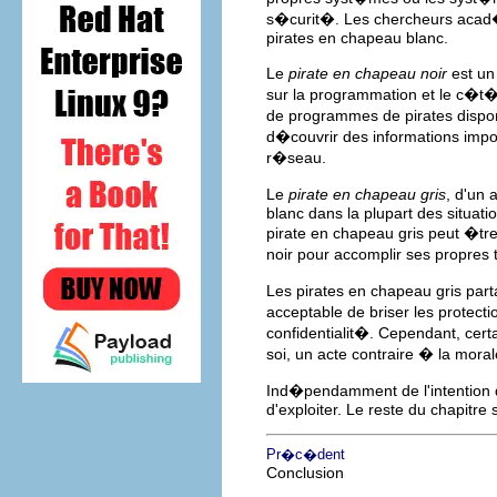
s�curit�. Les chercheurs acad�
pirates en chapeau blanc.
Le
pirate en chapeau noir
est un
sur la programmation et le c�t
de programmes de pirates dispon
d�couvrir des informations imp
r�seau.
Le
pirate en chapeau gris
, d'un 
blanc dans la plupart des situat
pirate en chapeau gris peut �t
noir pour accomplir ses propres
Les pirates en chapeau gris parta
acceptable de briser les protec
confidentialit�. Cependant, certa
soi, un acte contraire � la moral
Ind�pendamment de l'intention de
d'exploiter. Le reste du chapitre
Pr�c�dent
Conclusion