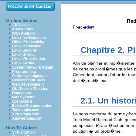
On-line Guides
Red
All Guides
Pr�c�dent
eBook Store
iOS / Android
Linux for Beginners
Office Productivity
Linux Installation
Chapitre 2. P
Linux Security
Linux Utilities
Linux Virtualization
Afin de planifier et impl�mente
Linux Kernel
System/Network Admin
de certains probl�mes que les 
Programming
Cependant, avant d'aborder tous c
Scripting Languages
Development Tools
doit �tre d�finie.
Web Development
GUI Toolkits/Desktop
Databases
Mail Systems
2.1. Un histo
openSolaris
Eclipse Documentation
Techotopia.com
Le sens moderne du terme
pirat
Virtuatopia.com
Answertopia.com
Tech Model Railroad Club, qui c
complexes. Pirate �tait un nom 
How To Guides
solution � un probl�me.
Virtualization