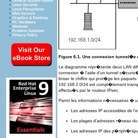
General System Admin
Linux Security
Linux Filesystems
Web Servers
Graphics & Desktop
PC Hardware
Windows
Problem Solutions
Privacy Policy
Figure 6-1. Une connexion tunnel�e
Le diagramme repr�sente deux LAN diff�r
connexion � l'aide d'un tunnel s�curis� 
briser le chiffre qui prot�ge les paque
192.168.2.0/24 est compl�tement transp
effectu�s par le routeur IPsec.
Parmi les informations n�cessaires �
Les adresses IP accessibles de l
Les plages d'adresses r�seau du 
Les adresses IP des p�riph�riques