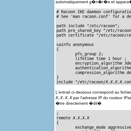
automatiquement g�n�r�e et appara�t s
# Racoon IKE daemon configuratio
# See 'man racoon.conf' for a de
path include "/etc/racoon";

path pre_shared_key "/etc/racoon
path certificate "/etc/racoon/ce
sainfo anonymous

{

	pfs_group 2;

	lifetime time 1 hour ;

	encryption_algorithm 3des, blowfish 448, rijndael ;

	authentication_algorithm hmac_sha1, hmac_md5 ;

	compression_algorithm deflate ;

}

include "/etc/racoon/
X.X.X.X
.co
L'extrait ci-dessous correspond au fichi
X.X.X.X
par l'adresse IP du routeur IPs
�tre directement �dit�.
;

remote 
X.X.X.X
{

        exchange_mode aggressive