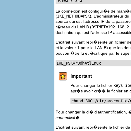
DST=
X.X.X.X
La connexion est configur�e de mani
(
IKE_METHOD=PSK
). L'administrateur du 
source qui est l'adresse IP de la passere
r�seau du LAN B (
DSTNET=192.168.2
destination qui est l'adresse IP accessib
L'extrait suivant repr�sente un fichi
et la valeur 1 pour le LAN B) que les deu
pouvoir �tre lu et �crit que par le super-
IKE_PSK=r3dh4tl1nux
Important
Pour changer le fichier
keys-ip
apr�s avoir cr�� le fichier en
chmod 600 /etc/sysconfig/
Pour changer la cl� d'authentification, �
connectivit�
.
L'extrait suivant repr�sente le fichier d