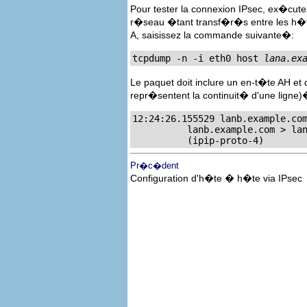
Pour tester la connexion IPsec, ex�cutez 
r�seau �tant transf�r�s entre les h�tes
A, saisissez la commande suivante�:
tcpdump -n -i eth0 host 
lana.ex
Le paquet doit inclure un en-t�te AH et 
repr�sentent la continuit� d'une ligne)
12:24:26.155529 lanb.example.com
	  lanb.example.com > lana.example.com: ESP(spi=0x00c887ad,seq=0x358) (DF) \

	  (ipip-proto-4)
Pr�c�dent
Configuration d'h�te � h�te via IPsec