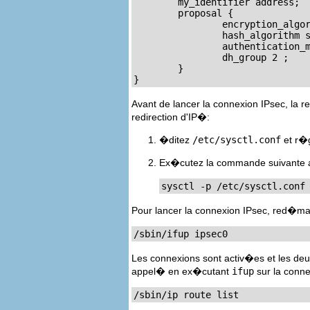
        my_identifier address;

        proposal {

                encryption_algor
                hash_algorithm s
                authentication_m
                dh_group 2 ;

        }

}
Avant de lancer la connexion IPsec, la re
redirection d'IP�:
�ditez
/etc/sysctl.conf
et r�
Ex�cutez la commande suivante a
sysctl -p /etc/sysctl.conf
Pour lancer la connexion IPsec, red�ma
/sbin/ifup ipsec0
Les connexions sont activ�es et les deu
appel� en ex�cutant
ifup
sur la conne
/sbin/ip route list