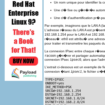
Un nom unique pour identifier la 
Une cl� fixe ou g�n�r�e autom
Une cl� d'authentification pr�-par
Par exemple, imaginons que le LAN A (la
L'adresse r�seau du LAN A est pr�sente 
192.168.1.254 pour le LAN A et 192.168
r�seau�: eth0 est attribu� une adresse I
pour traiter et transmettre les paquet
La connexion IPsec entre chaque r�seau
racoon
g�n�rer et partager automatique
connexion IPsec
ipsec0
, alors que l'a
L'extrait ci-dessous est un exemple de fi
connexion �tant
ipsec1
, le fichier c
TYPE=IPSEC

ONBOOT=yes

IKE_METHOD=PSK

SRCGW=192.168.1.254

DSTGW=192.168.2.254

SRCNET=192.168.1.0/24

DSTNET=192.168.2.0/24
