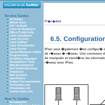
On-line Guides
All Guides
Pr�c�dent
eBook Store
iOS / Android
Linux for Beginners
Office Productivity
Linux Installation
6.5. Configurati
Linux Security
Linux Utilities
Linux Virtualization
Linux Kernel
IPsec peut �galement �tre configur� 
System/Network Admin
de r�seau � r�seau. Une connexion de
Programming
de manipuler et transf�rer les informa
Scripting Languages
Development Tools
r�seau avec IPsec.
Web Development
GUI Toolkits/Desktop
Databases
Mail Systems
openSolaris
Eclipse Documentation
Techotopia.com
Virtuatopia.com
Answertopia.com
How To Guides
Virtualization