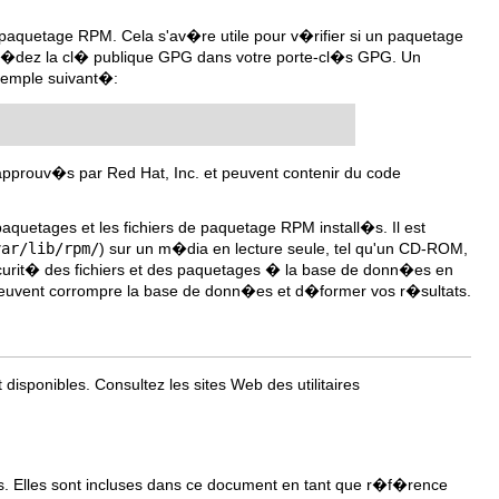
 paquetage RPM. Cela s'av�re utile pour v�rifier si un paquetage
poss�dez la cl� publique GPG dans votre porte-cl�s GPG. Un
xemple suivant�:
s approuv�s par Red Hat, Inc. et peuvent contenir du code
quetages et les fichiers de paquetage RPM install�s. Il est
var/lib/rpm/
) sur un m�dia en lecture seule, tel qu'un CD-ROM,
curit� des fichiers et des paquetages � la base de donn�es en
 peuvent corrompre la base de donn�es et d�former vos r�sultats.
isponibles. Consultez les sites Web des utilitaires
es. Elles sont incluses dans ce document en tant que r�f�rence