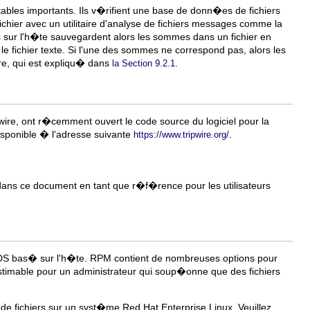
bles importants. Ils v�rifient une base de donn�es de fichiers
chier avec un utilitaire d'analyse de fichiers messages comme la
 sur l'h�te sauvegardent alors les sommes dans un fichier en
e fichier texte. Si l'une des sommes ne correspond pas, alors les
ire, qui est expliqu� dans
.
la Section 9.2.1
pwire, ont r�cemment ouvert le code source du logiciel pour la
disponible � l'adresse suivante
.
https://www.tripwire.org/
 dans ce document en tant que r�f�rence pour les utilisateurs
DS bas� sur l'h�te. RPM contient de nombreuses options pour
estimable pour un administrateur qui soup�onne que des fichiers
� de fichiers sur un syst�me Red Hat Enterprise Linux. Veuillez