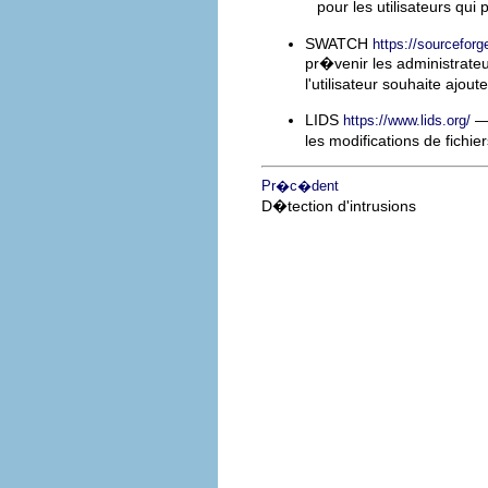
pour les utilisateurs qu
SWATCH
https://sourceforg
pr�venir les administrate
l'utilisateur souhaite ajo
LIDS
— 
https://www.lids.org/
les modifications de fichi
Pr�c�dent
D�tection d'intrusions