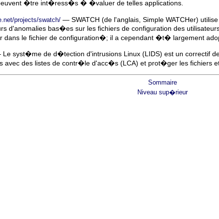
i peuvent �tre int�ress�s � �valuer de telles applications.
— SWATCH (de l'anglais, Simple WATCHer) utilise 
e.net/projects/swatch/
urs d'anomalies bas�es sur les fichiers de configuration des utilis
uter dans le fichier de configuration�; il a cependant �t� largement a
Le syst�me de d�tection d'intrusions Linux (LIDS) est un correctif de
ers avec des listes de contr�le d'acc�s (LCA) et prot�ger les fichiers 
Sommaire
Niveau sup�rieur