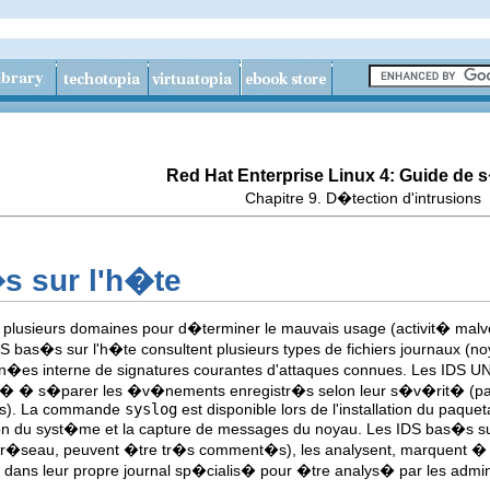
Red Hat Enterprise Linux 4: Guide de 
Chapitre 9. D�tection d'intrusions
s sur l'h�te
plusieurs domaines pour d�terminer le mauvais usage (activit� malvei
S bas�s sur l'h�te consultent plusieurs types de fichiers journaux (
n�es interne de signatures courantes d'attaques connues. Les IDS UN
t� � s�parer les �v�nements enregistr�s selon leur s�v�rit� (par
rs). La commande
syslog
est disponible lors de l'installation du paqu
on du syst�me et la capture de messages du noyau. Les IDS bas�s sur l
�seau, peuvent �tre tr�s comment�s), les analysent, marquent � 
dans leur propre journal sp�cialis� pour �tre analys� par les admini