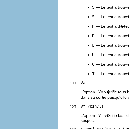
S
— Le test a trouv�
5
— Le test a trouv
M
— Le test a d�tect�
D
— Le test a trouv
L
— Le test a trouv�
U
— Le test a trouv�
G
— Le test a trouv�
T
— Le test a trouv�
rpm -Va
L'option
-Va
v�rifie
tous
l
dans sa sortie puisqu'elle
rpm -Vf /bin/ls
L'option
-Vf
v�rifie les fi
suspect.