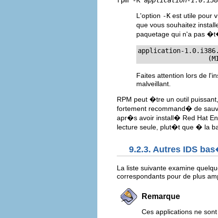
rpm -K
application-1.0.i38
L'option
-K
est utile pour 
que vous souhaitez instal
paquetage qui n'a pas �t
application-1.0.i386
		  
Faites attention lors de l
malveillant.
RPM peut �tre un outil puissant
fortement recommand� de sauve
apr�s avoir install� Red Hat E
lecture seule, plut�t que � la 
9.2.3. Autres IDS ba
La liste suivante examine quelqu
correspondants pour de plus ample
Remarque
Ces applications ne son