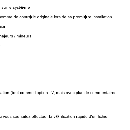
l� sur le syst�me
mme de contr�le originale lors de sa premi�re installation
hier
ajeurs / mineurs
r
cation (tout comme l'option
-V
, mais avec plus de commentaires
i vous souhaitez effectuer la v�rification rapide d'un fichier