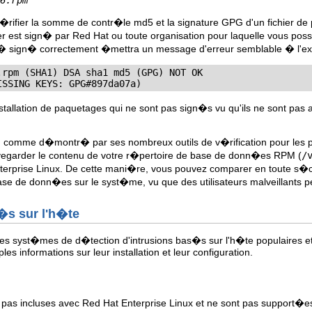
6.rpm
v�rifier la somme de contr�le md5 et la signature GPG d'un fichier de
ler est sign� par Red Hat ou toute organisation pour laquelle vous 
� sign� correctement �mettra un message d'erreur semblable � l'e
.rpm (SHA1) DSA sha1 md5 (GPG) NOT OK

(MISSING KEYS: GPG#897da07a)
'installation de paquetages qui ne sont pas sign�s vu qu'ils ne sont pa
, comme d�montr� par ses nombreux outils de v�rification pour les pa
garder le contenu de votre r�pertoire de base de donn�es RPM (
/
nterprise Linux. De cette mani�re, vous pouvez comparer en toute s�
base de donn�es sur le syst�me, vu que des utilisateurs malveillants
s�s sur l'h�te
es syst�mes de d�tection d'intrusions bas�s sur l'h�te populaires et d
s informations sur leur installation et leur configuration.
t pas incluses avec Red Hat Enterprise Linux et ne sont pas support�