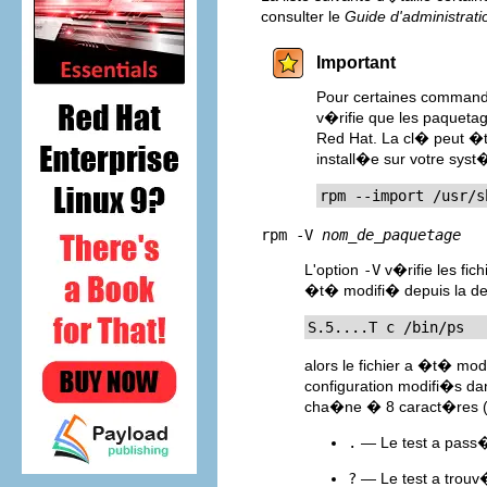
consulter le
Guide d'administrat
Important
Pour certaines commande
v�rifie que les paqueta
Red Hat. La cl� peut �t
install�e sur votre sys
rpm --import /usr/s
rpm -V
nom_de_paquetage
L'option
-V
v�rifie les fic
�t� modifi� depuis la der
S.5....T c /bin/ps
alors le fichier a �t� mod
configuration modifi�s da
cha�ne � 8 caract�res 
.
— Le test a pass�
?
— Le test a trouv�