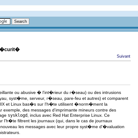
s�curit�
Suivant
llante ou abusive � l'int�rieur du r�seau) ou des intrusions
noyau, syst�me, serveur, r�seau, pare-feu et autres) et comparent
IX et Linux bas�s sur l'h�te utilisent �norm�ment la
 exemple, des messages d'imprimante mineurs contre des
etage
sysklogd
, inclus avec Red Hat Enterprise Linux. Ce
'h�te filtrent les journaux (qui, dans le cas de journaux
nouveau les messages avec leur propre syst�me d'�valuation
strateurs.