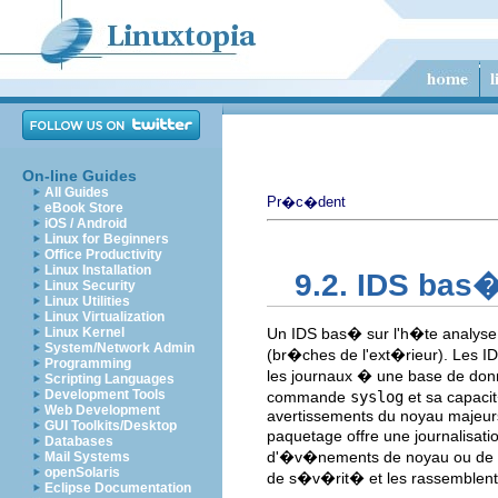
On-line Guides
All Guides
Pr�c�dent
eBook Store
iOS / Android
Linux for Beginners
Office Productivity
Linux Installation
9.2. IDS bas�
Linux Security
Linux Utilities
Linux Virtualization
Linux Kernel
Un IDS bas� sur l'h�te analyse 
System/Network Admin
(br�ches de l'ext�rieur). Les ID
Programming
les journaux � une base de don
Scripting Languages
Development Tools
commande
syslog
et sa capaci
Web Development
avertissements du noyau majeu
GUI Toolkits/Desktop
paquetage offre une journalisati
Databases
d'�v�nements de noyau ou de r
Mail Systems
openSolaris
de s�v�rit� et les rassemblent 
Eclipse Documentation