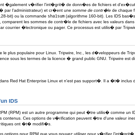
t �galement v�rifier l'int�grit� de donn�es de fichiers et d'ex�cuta
out� par l'administrateur) et cr�ent une
somme de contr�le
de chaque fi
128-bit) ou la commande
sha1sum
(algorithme 160-bit). Les IDS bas�s
s, comparent les sommes de contr�le de fichiers avec les valeurs dans l
 par courrier �lectronique ou pager. Ce processus est utilis� par Tripw
e le plus populaire pour Linux. Tripwire, Inc., les d�veloppeurs de Tri
licence sous les termes de la licence � grand public GNU. Tripwire est 
s dans Red Hat Enterprise Linux et n'est pas support�. Il a �t� inclus
'un IDS
RPM (RPM) est un autre programme qui peut �tre utilis� comme un I
rs contenus. Ces options de v�rification peuvent �tre d'une valeur in
itiques ont �t� modifi�s.
ines options pour RPM que vous pouvez utiliser pour v�rifier l'int�grit