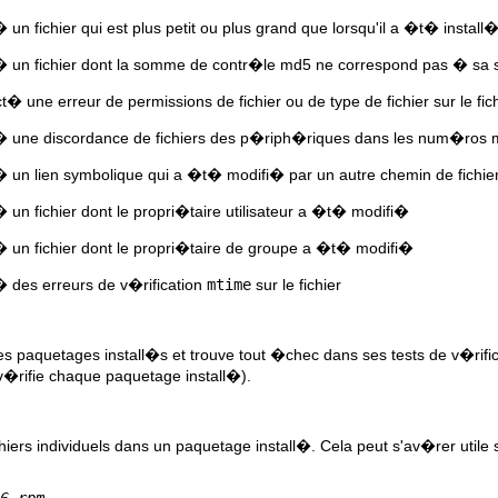
 un fichier qui est plus petit ou plus grand que lorsqu'il a �t� instal
� un fichier dont la somme de contr�le md5 ne correspond pas � sa so
 une erreur de permissions de fichier ou de type de fichier sur le fic
� une discordance de fichiers des p�riph�riques dans les num�ros m
 un lien symbolique qui a �t� modifi� par un autre chemin de fichie
 un fichier dont le propri�taire utilisateur a �t� modifi�
 un fichier dont le propri�taire de groupe a �t� modifi�
 des erreurs de v�rification
mtime
sur le fichier
es paquetages install�s et trouve tout �chec dans ses tests de v�rifi
 v�rifie chaque paquetage install�).
chiers individuels dans un paquetage install�. Cela peut s'av�rer utile s