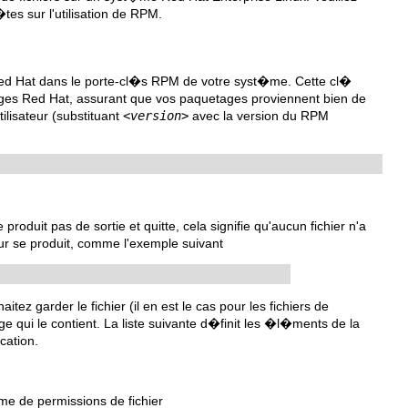
es sur l'utilisation de RPM.
Red Hat dans le porte-cl�s RPM de votre syst�me. Cette cl�
ages Red Hat, assurant que vos paquetages proviennent bien de
lisateur (substituant
<version>
avec la version du RPM
ne produit pas de sortie et quitte, cela signifie qu'aucun fichier n'a
r se produit, comme l'exemple suivant
z garder le fichier (il en est le cas pour les fichiers de
age qui le contient. La liste suivante d�finit les �l�ments de la
cation.
me de permissions de fichier