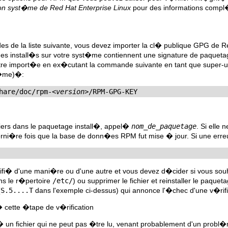
ion syst�me de Red Hat Enterprise Linux
pour des informations compl�t
s de la liste suivante, vous devez importer la cl� publique GPG de 
ges install�s sur votre syst�me contiennent une signature de paquet
re import�e en ex�cutant la commande suivante en tant que super-uti
t�me)�:
hare/doc/rpm-
<version>
/RPM-GPG-KEY
hiers dans le paquetage install�, appel�
nom_de_paquetage
. Si elle 
ni�re fois que la base de donn�es RPM fut mise � jour. Si une erreu
ifi� d'une mani�re ou d'une autre et vous devez d�cider si vous souhaite
ns le r�pertoire
/etc/
) ou supprimer le fichier et reinstaller le paquet
(
S.5....T
dans l'exemple ci-dessus) qui annonce l'�chec d'une v�rifi
 cette �tape de v�rification
 un fichier qui ne peut pas �tre lu, venant probablement d'un probl�