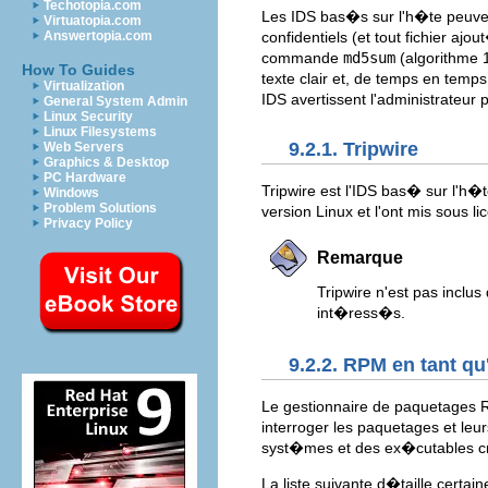
Techotopia.com
Les IDS bas�s sur l'h�te peuven
Virtuatopia.com
Answertopia.com
confidentiels (et tout fichier aj
commande
md5sum
(algorithme 
How To Guides
texte clair et, de temps en temp
Virtualization
IDS avertissent l'administrateur
General System Admin
Linux Security
Linux Filesystems
9.2.1. Tripwire
Web Servers
Graphics & Desktop
PC Hardware
Tripwire est l'IDS bas� sur l'h�t
Windows
Problem Solutions
version Linux et l'ont mis sous 
Privacy Policy
Remarque
Tripwire n'est pas inclu
int�ress�s.
9.2.2. RPM en tant qu
Le gestionnaire de paquetages 
interroger les paquetages et leu
syst�mes et des ex�cutables cr
La liste suivante d�taille certa