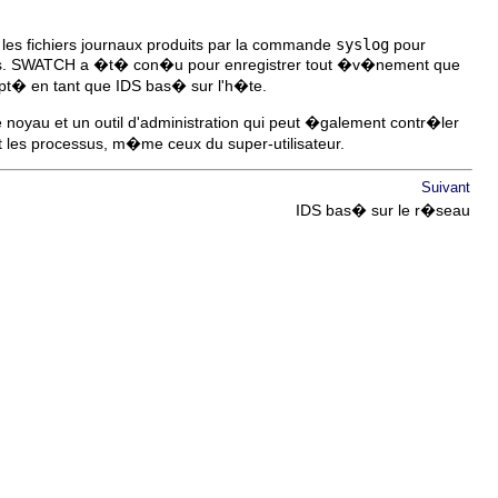
les fichiers journaux produits par la commande
syslog
pour
ateurs. SWATCH a �t� con�u pour enregistrer tout �v�nement que
dopt� en tant que IDS bas� sur l'h�te.
 noyau et un outil d'administration qui peut �galement contr�ler
et les processus, m�me ceux du super-utilisateur.
Suivant
IDS bas� sur le r�seau