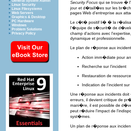
General System Admin
Security Focus
qui se trouve � 
Linux Security
jour et d�taill�es sur les br�c
Linux Filesystems
pages Web d'entreprise aux atta
Web Servers
Graphics & Desktop
PC Hardware
Le c�t� positif li� � la r�alisa
Windows
l'�quipe de s�curit� de d�velo
Problem Solutions
champ d'actions avec l'expertise
Privacy Policy
dynamique et professionnelle.
Le plan de r�ponse aux inciden
Action imm�diate pour arr
Recherche sur l'incident
Restauration de ressourc
Indication de l'incident su
Une r�ponse aux incidents doit 
erreurs, il devient critique de 
mani�re, il est possible de d�v
peut r�duire l'impact de l'indis
syst�mes.
Un plan de r�ponse aux incident