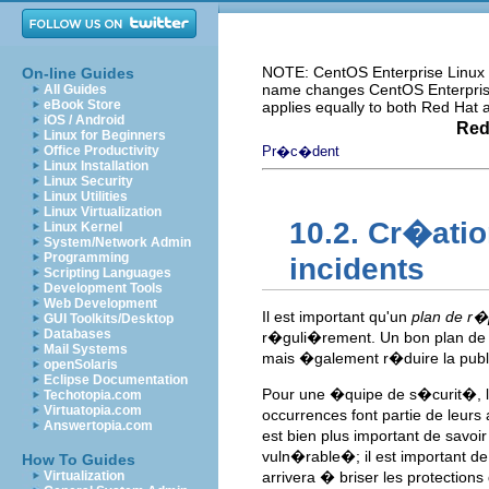
NOTE: CentOS Enterprise Linux i
On-line Guides
name changes CentOS Enterprise 
All Guides
eBook Store
applies equally to both Red Hat
iOS / Android
Red
Linux for Beginners
Office Productivity
Pr�c�dent
Linux Installation
Linux Security
Linux Utilities
Linux Virtualization
10.2. Cr�ati
Linux Kernel
System/Network Admin
Programming
incidents
Scripting Languages
Development Tools
Web Development
Il est important qu'un
plan de r�
GUI Toolkits/Desktop
Databases
r�guli�rement. Un bon plan de 
Mail Systems
mais �galement r�duire la publ
openSolaris
Eclipse Documentation
Pour une �quipe de s�curit�, le
Techotopia.com
Virtuatopia.com
occurrences font partie de leurs 
Answertopia.com
est bien plus important de savoi
vuln�rable�; il est important d
How To Guides
Virtualization
arrivera � briser les protection