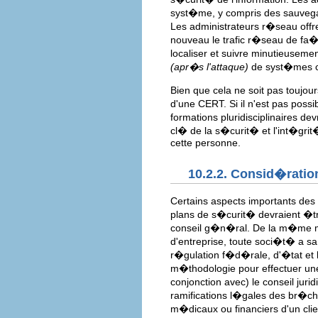
syst�me, y compris des sauvega
Les administrateurs r�seau offr
nouveau le trafic r�seau de fa�
localiser et suivre minutieuseme
(apr�s l'attaque)
de syst�mes 
Bien que cela ne soit pas toujour
d'une CERT. Si il n'est pas poss
formations pluridisciplinaires
cl� de la s�curit� et l'int�gri
cette personne.
10.2.2. Consid�ratio
Certains aspects importants des
plans de s�curit� devraient �t
conseil g�n�ral. De la m�me ma
d'entreprise, toute soci�t� a s
r�gulation f�d�rale, d'�tat et
m�thodologie pour effectuer un
conjonction avec) le conseil juri
ramifications l�gales des br�ch
m�dicaux ou financiers d'un cli