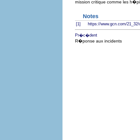
mission critique comme les h�pi
Notes
[1]
https://www.gcn.com/21_32/
Pr�c�dent
R�ponse aux incidents