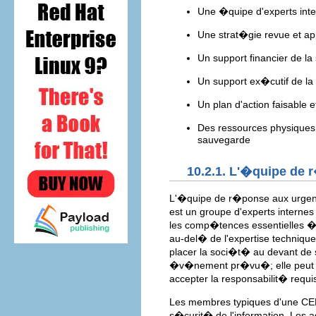
Une �quipe d'experts int
Une strat�gie revue et 
Un support financier de l
Un support ex�cutif de la
Un plan d'action faisable 
Des ressources physiques 
sauvegarde
10.2.1. L'�quipe de
L'�quipe de r�ponse aux urgenc
est un groupe d'experts interne
les comp�tences essentielles �
au-del� de l'expertise technique
placer la soci�t� au devant de 
�v�nement pr�vu�; elle peut a
accepter la responsabilit� req
Les membres typiques d'une CER
s�curit� de l'information. Les a